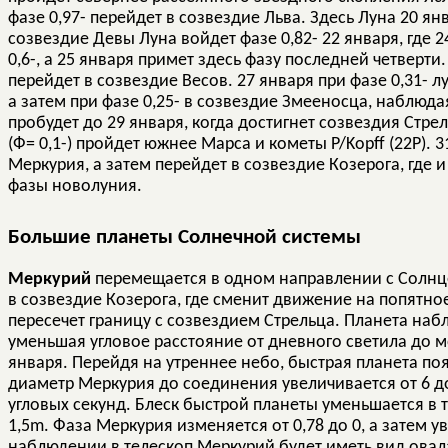
фазе 0,97- перейдет в созвездие Льва. Здесь Луна 20 янв
созвездие Девы Луна войдет фазе 0,82- 22 января, где 
0,6-, а 25 января примет здесь фазу последней четверти.
перейдет в созвездие Весов. 27 января при фазе 0,31- 
а затем при фазе 0,25- в созвездие Змееносца, наблюда
пробудет до 29 января, когда достигнет созвездия Стрел
(Ф= 0,1-) пройдет южнее Марса и кометы P/Kopff (22Р). 
Меркурия, а затем перейдет в созвездие Козерога, где и
фазы новолуния.
Большие планеты Солнечной системы
Меркурий
перемещается в одном направлении с Солнце
в созвездие Козерога, где сменит движение на попятно
пересечет границу с созвездием Стрельца. Планета наб
уменьшая угловое расстояние от дневного светила до 
января. Перейдя на утреннее небо, быстрая планета по
диаметр Меркурия до соединения увеличивается от 6 до 
угловых секунд. Блеск быстрой планеты уменьшается в 
1,5m. Фаза Меркурия изменяется от 0,78 до 0, а затем ув
наблюдении в телескоп Меркурий будет иметь вид овала,