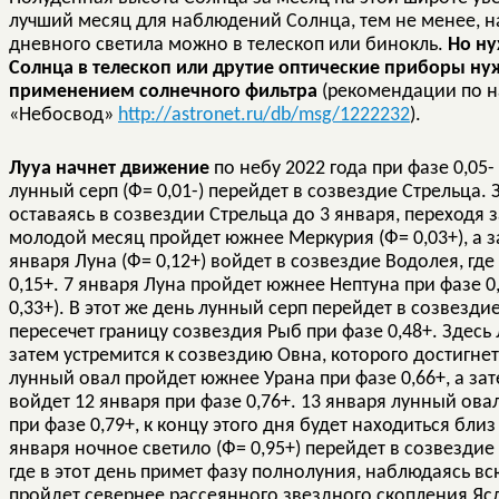
лучший месяц для наблюдений Солнца, тем не менее, 
дневного светила можно в телескоп или бинокль.
Но ну
Солнца в телескоп или друтие оптические приборы нуж
применением солнечного фильтра
(рекомендации по 
«Небосвод»
http://astronet.ru/db/msg/1222232
).
Луyа начнет движение
по небу 2022 года при фазе 0,05
лунный серп (Ф= 0,01-) перейдет в созвездие Стрельца.
оставаясь в созвездии Стрельца до 3 января, переходя з
молодой месяц пройдет южнее Меркурия (Ф= 0,03+), а за
января Луна (Ф= 0,12+) войдет в созвездие Водолея, гд
0,15+. 7 января Луна пройдет южнее Нептуна при фазе 0,
0,33+). В этот же день лунный серп перейдет в созвездие
пересечет границу созвездия Рыб при фазе 0,48+. Здесь 
затем устремится к созвездию Овна, которого достигнет 
лунный овал пройдет южнее Урана при фазе 0,66+, а зат
войдет 12 января при фазе 0,76+. 13 января лунный ов
при фазе 0,79+, к концу этого дня будет находиться близ
января ночное светило (Ф= 0,95+) перейдет в созвездие
где в этот день примет фазу полнолуния, наблюдаясь вс
пройдет севернее рассеянного звездного скопления Ясл