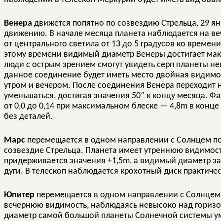
Венера
движется попятно по созвездию Стрельца, 29 ян
движению. В начале месяца планета наблюдается на ве
от центрального светила от 13 до 5 градусов ко времен
этому времени видимый диаметр Венеры достигает макс
люди с острым зрением смогут увидеть серп планеты не
данное соединение будет иметь место двойная видимос
утром и вечером. После соединения Венера переходит 
уменьшаться, достигая значения 50” к концу месяца. Ф
от 0,0 до 0,14 при максимальном блеске — 4,8m в конце
без деталей.
Марс
перемещается в одном направлении с Солнцем по
созвездие Стрельца. Планета имеет утреннюю видимост
придерживается значения +1,5m, а видимый диаметр за
дуги. В телескоп наблюдается крохотный диск практичес
Юпитер
перемещается в одном направлении с Солнцем 
вечернюю видимость, наблюдаясь невысоко над горизо
диаметр самой большой планеты Солнечной системы уме