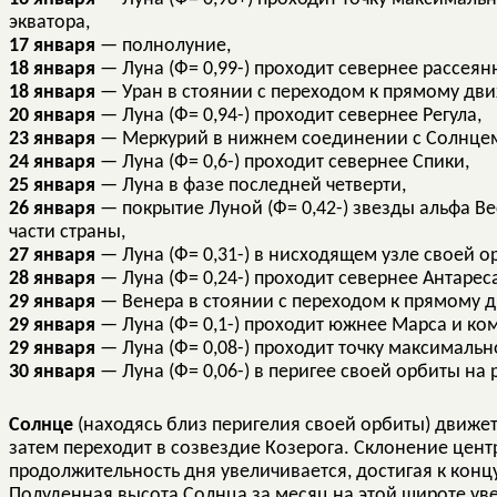
экватора,
17 января
— полнолуние,
18 января
— Луна (Ф= 0,99-) проходит севернее рассеян
18 января
— Уран в стоянии с переходом к прямому дв
20 января
— Луна (Ф= 0,94-) проходит севернее Регула,
23 января
— Меркурий в нижнем соединении с Солнце
24 января
— Луна (Ф= 0,6-) проходит севернее Спики,
25 января
— Луна в фазе последней четверти,
26 января
— покрытие Луной (Ф= 0,42-) звезды альфа Ве
части страны,
27 января
— Луна (Ф= 0,31-) в нисходящем узле своей о
28 января
— Луна (Ф= 0,24-) проходит севернее Антареса
29 января
— Венера в стоянии с переходом к прямому 
29 января
— Луна (Ф= 0,1-) проходит южнее Марса и коме
29 января
— Луна (Ф= 0,08-) проходит точку максимально
30 января
— Луна (Ф= 0,06-) в перигее своей орбиты на 
Солнце
(находясь близ перигелия своей орбиты) движет
затем переходит в созвездие Козерога. Склонение центр
продолжительность дня увеличивается, достигая к конц
Полуденная высота Солнца за месяц на этой широте увел