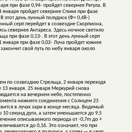
аря при фазе 0,94- пройдет севернее Регула. В
24 января пройдет севернее Спики при фазе
 В этот день лунный полудиск (Ф= 0,48-)
лунный серп перейдет в созвездие Скорпиона,
ясь севернее Антареса. Здесь ночное светило
ьца при фазе 0,13-. В этот день лунный серп
31 января при фазе 0,02- Луна пройдет южнее
 закончит свой путь по небу января около
м по созвездию Стрельца, 2 января переходя
е 13 января. 25 января Меркурий снова
людается на вечернем небе, постепенно
момента нижнего соединения с Солнцем 23
явится в лучах зари в конце месяца. Видимый
10 секунд дуги, а затем уменьшается до 9,5
течение описываемого периода от -0,7m до +
еличивается до 0,16. Это означает, что при
 переходящего в полудиск, а затем — в серп.