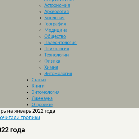
Астрономия
Археология
Биология
География
Медицина
Общество
Палеонтология
Психология
Технологии
Физика
Химия
Энтомология
Статьи
Книги
Энтомология
Лженаука
О проекте
ь на январь 2022 года
очитали тропики
22 года