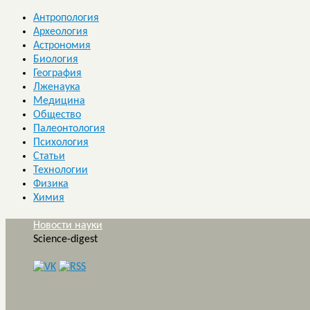
Антропология
Археология
Астрономия
Биология
География
Лженаука
Медицина
Общество
Палеонтология
Психология
Статьи
Технологии
Физика
Химия
Новости науки
Science-digest