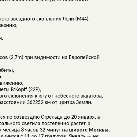
ного звездного скопления Ясли (М44),
ижению,
м,
сов (2,7m) при видимости на Европейской
рбиты,
,
движению,
ты P/Kopff (22P),
го склонения к югу от небесного экватора,
расстоянии 362252 км от центра Земли.
ся по созвездию Стрельца до 20 января, а
ального светила постепенно растет, а
у месяца 8 часов 32 минут на
широте Москвы.
ичится с 11 до 17 градусов. Январь — не