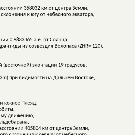
асстоянии 358032 км от центра Земли,
склонения к югу от небесного экватора,
ии 0,9833365 а.е. от Солнца,
антиды из созвездия Волопаса (ZHR= 120),
(восточной) элонгации 19 градусов,
,3m) при видимости на Дальнем Востоке,
 и южнее Плеяд,
рбиты,
ому движению,
Альдебарана,
асстоянии 405804 км от центра Земли,
ого склонения к северу от небесного