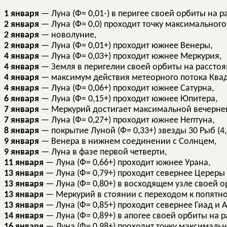
1 января
— Луна (Ф= 0,01-) в перигее своей орбиты на р
2 января
— Луна (Ф= 0,0) проходит точку максимального 
2 января
— новолуние,
2 января
— Луна (Ф= 0,01+) проходит южнее Венеры,
4 января
— Луна (Ф= 0,03+) проходит южнее Меркурия,
4 января
— Земля в перигелии своей орбиты на расстоян
4 января
— максимум действия метеорного потока Квадр
4 января
— Луна (Ф= 0,06+) проходит южнее Сатурна,
6 января
— Луна (Ф= 0,15+) проходит южнее Юпитера,
7 января
— Меркурий достигает максимальной вечерней 
7 января
— Луна (Ф= 0,27+) проходит южнее Нептуна,
8 января
— покрытие Луной (Ф= 0,33+) звезды 30 Рыб (4
9 января
— Венера в нижнем соединении с Солнцем,
9 января
— Луна в фазе первой четверти,
11 января
— Луна (Ф= 0,66+) проходит южнее Урана,
13 января
— Луна (Ф= 0,79+) проходит севернее Цереры
13 января
— Луна (Ф= 0,80+) в восходящем узле своей о
13 января
— Меркурий в стоянии с переходом к попятн
13 января
— Луна (Ф= 0,85+) проходит севернее Гиад и 
14 января
— Луна (Ф= 0,89+) в апогее своей орбиты на р
16 января
— Луна (Ф= 0,98+) проходит точку максимальн