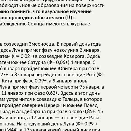
наблюдать новые образования на поверхности
жно помнить, что визуальное изучение
но проводить обязательно (!!) с
наблюдению Солнца имеются в журнале
- в созвездии Змееносца. В первый день года
 Здесь Луна примет фазу новолуния 2 января,
атем (Ф= 0,02+) в созвездие Козерога. Здесь
тем южнее Сатурна (Ф= 0,06+) 4 января. 5
е 6 января пройдет южнее Юпитера при фазе
27+, а 8 января перейдет в созвездие Рыб (Ф=
 Кита при фазе 0,39+, а 9 января вновь
Луна примет фазу первой четверти 9 января, а
11 января при фазе 0,62+. Здесь в этот день
ем устремится к созвездию Тельца, в которое
ал пройдет севернее Цереры и южнее Плеяд
 Гиад и Альдебарана при фазе около 0,85+. 15
 Близнецов, а 17 января — в созвездие Рака,
ю ночь. На следующий день Луна (Ф= 0,99-)
и (М44), а 19 января яркий лунный диск при