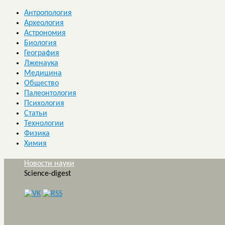
Антропология
Археология
Астрономия
Биология
География
Лженаука
Медицина
Общество
Палеонтология
Психология
Статьи
Технологии
Физика
Химия
Новости науки
Science-digest