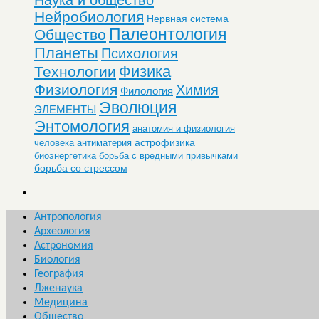
Нейробиология
Нервная система
Палеонтология
Общество
Планеты
Психология
Физика
Технологии
Физиология
Химия
Филология
Эволюция
ЭЛЕМЕНТЫ
Энтомология
анатомия и физиология
астрофизика
человека
антиматерия
биоэнергетика
борьба с вредными привычками
борьба со стрессом
Антропология
Археология
Астрономия
Биология
География
Лженаука
Медицина
Общество