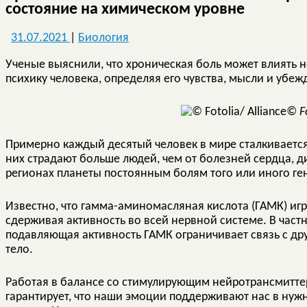
состояние на химическом уровне
31.07.2021
|
Биология
Ученые выяснили, что хроническая боль может влиять не
психику человека, определяя его чувс
© Fo
Примерно каждый десятый человек в мире сталкиваетс
них страдают больше людей, чем от болезней сердца, ди
регионах планеты постоянным болям того или иного ге
Известно, что гамма-аминомасляная кислота (ГАМК) игр
сдерживая активность во всей нервной системе. В част
подавляющая активность ГАМК ограничивает связь с др
тело.
Работая в балансе со стимулирующим нейротрансмиттер
гарантирует, что наши эмоции поддерживают нас в ну