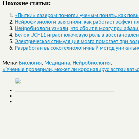
Похожие статьи:
«Пытки» лазером помогли ученым понять, как пов
Нейрофизиологи выяснили, как работает эффект п
Нейробиологи узнали, что сбоит в мозгу при афази
Белок UCHL1 играет ключевую роль в восстановлен
Электрическая стимуляция мозга помогает при во
Разработан высокотехнологичный метод уникальн
Метки
Биология
,
Медицина
,
Нейробиология
.
«
Ученые проверили, может ли коронавирус встраиватьс