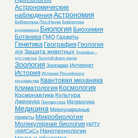
Астрономические
Астрономия
наблюдения
Библиотека ПостНауки
Библиотека
Биология
Биохимия
вундеркинда
Ботаника
ГМО
Гаджеты
Генетика
География
Геология
Защита животных
ДНК
Здоровье –
это счастье
Золотой фонд науки
Зоология
Интернет
Зоопарки
История
История Российского
Квантовая механика
государства
Космология
Климатология
Космонавтика
Культура
Лженаука
Математика
Лингвистика
Медицина
Международные
Микробиология
проекты
Молекулярная биология
НИТУ
Нанотехнологии
«МИСиС»
Наука и общество