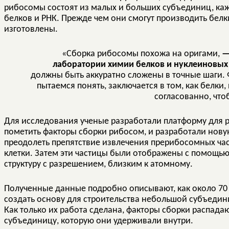
рибосомы состоят из малых и больших субъединиц, каж
белков и РНК. Прежде чем они смогут производить бел
изготовлены.
«Сборка рибосомы похожа на оригами,
—
лаборатории химии белков и нуклеиновых 
должны быть аккуратно сложены в точные шаги.
пытаемся понять, заключается в том, как белки
согласованно, что
Для исследования ученые разработали платформу для р
пометить факторы сборки рибосом, и разработали нов
преодолеть препятствие извлечения прерибосомных час
клетки. Затем эти частицы были отображены с помощь
структуру с разрешением, близким к атомному.
Полученные данные подробно описывают, как около 70
создать основу для строительства небольшой субъедин
Как только их работа сделана, факторы сборки распад
субъединицу, которую они удерживали внутри.