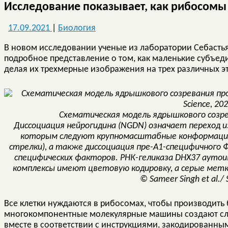
Исследование показывает, как рибосомы 
17.09.2021
|
Биология
В новом исследовании ученые из лаборатории Себасть
подробное представление о том, как маленькие субъед
делая их трехмерные изображения на трех различных э
Схематическая модель ядрышкового созре
Диссоциация нейрогидина (NGDN) означает переход из
которым следуют крупномасштабные конформацион
стрелки), а также диссоциация пре-A1-специфичного 
специфических факторов. РНК-геликаза DHX37 аутоин
комплексы имеют цветовую кодировку, а серые метк
© Sameer Singh et al./ 
Все клетки нуждаются в рибосомах, чтобы производить
многокомпонентные молекулярные машины создают сл
вместе в соответствии с инструкциями, закодированны