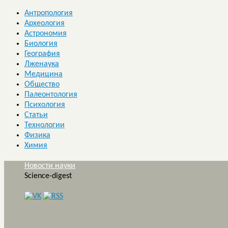
Антропология
Археология
Астрономия
Биология
География
Лженаука
Медицина
Общество
Палеонтология
Психология
Статьи
Технологии
Физика
Химия
Новости науки
Science-digest