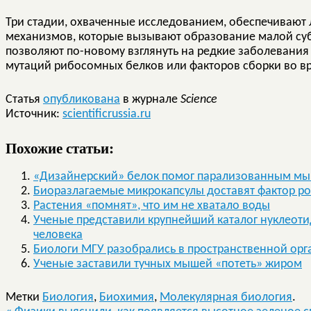
Три стадии, охваченные исследованием, обеспечивают
механизмов, которые вызывают образование малой су
позволяют по-новому взглянуть на редкие заболевания 
мутаций рибосомных белков или факторов сборки во в
Статья
опубликована
в журнале
Science
Источник:
scientificrussia.ru
Похожие статьи:
«Дизайнерский» белок помог парализованным мы
Биоразлагаемые микрокапсулы доставят фактор ро
Растения «помнят», что им не хватало воды
Ученые представили крупнейший каталог нуклеоти
человека
Биологи МГУ разобрались в пространственной орг
Ученые заставили тучных мышей «потеть» жиром
Метки
Биология
,
Биохимия
,
Молекулярная биология
.