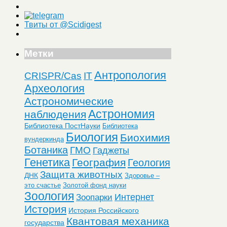
Твиты от @Scidigest
Метки
Антропология
CRISPR/Cas
IT
Археология
Астрономические
Астрономия
наблюдения
Библиотека ПостНауки
Библиотека
Биология
Биохимия
вундеркинда
Ботаника
ГМО
Гаджеты
Генетика
География
Геология
Защита животных
ДНК
Здоровье –
это счастье
Золотой фонд науки
Зоология
Интернет
Зоопарки
История
История Российского
Квантовая механика
государства