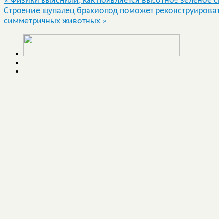
«
Физики выяснили, как появляется высотное зеленое с
Строение щупалец брахиопод поможет реконструировать
симметричных животных
»