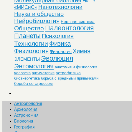
Молекулярная биология
НИТУ
Нанотехнологии
«МИСиС»
Наука и общество
Нейробиология
Нервная система
Палеонтология
Общество
Планеты
Психология
Физика
Технологии
Физиология
Химия
Филология
Эволюция
ЭЛЕМЕНТЫ
Энтомология
анатомия и физиология
астрофизика
человека
антиматерия
биоэнергетика
борьба с вредными привычками
борьба со стрессом
Антропология
Археология
Астрономия
Биология
География