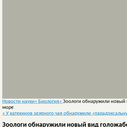
Новости науки»
Биология»
Зоологи обнаружили новый 
море
«
У катехинов зеленого чая обнаружили «парадоксальн
Зоологи обнаружили новый вид голожаб