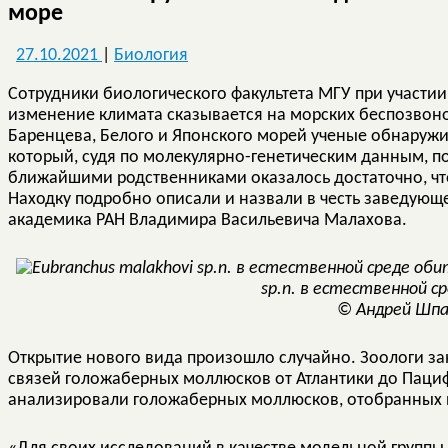
море
27.10.2021
|
Биология
Сотрудники биологического факультета МГУ при участии 
изменение климата сказывается на морских беспозвоно
Баренцева, Белого и Японского морей ученые обнаруж
который, судя по молекулярно-генетическим данным, п
ближайшими родственниками оказалось достаточно, что
Находку подробно описали и назвали в честь заведующ
академика РАН Владимира Васильевича Малахова.
sp.n. в естественной с
© Андрей Шп
Открытие нового вида произошло случайно. Зоологи з
связей голожаберных моллюсков от Атлантики до Пациф
анализировали голожаберных моллюсков, отобранных и