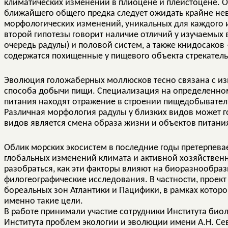
климатических изменений в плиоцене и плейстоцене. О
ближайшего общего предка следует ожидать крайне не
морфологических изменений, уникальных для каждого и
второй гипотезы говорит наличие отличий у изучаемых
очередь радулы) и половой систем, а также книдосаков
содержатся похищенные у пищевого объекта стрекатель
Эволюция голожаберных моллюсков тесно связана с и
способа добычи пищи. Специализация на определенно
питания находят отражение в строении пищедобывательн
Различная морфология радулы у близких видов может г
видов является смена образа жизни и объектов питани
Облик морских экосистем в последние годы претерпев
глобальных изменений климата и активной хозяйственн
разобраться, как эти факторы влияют на биоразнообраз
филогеографические исследования. В частности, проект
бореальных зон Атлантики и Пацифики, в рамках котор
именно такие цели.
В работе принимали участие сотрудники Института биол
Института проблем экологии и эволюции имени А.Н. Се