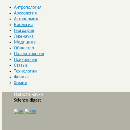
Антропология
Археология
Астрономия
Биология
География
Лженаука
Медицина
Общество
Палеонтология
Психология
Статьи
Технологии
Физика
Химия
Новости науки
Science-digest