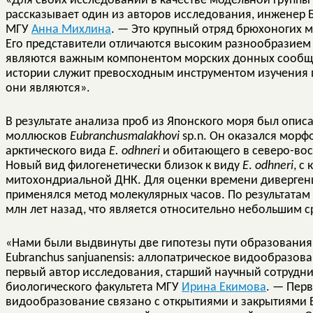
«Для своих исследований в качестве модельной групп
рассказывает один из авторов исследования, инженер
МГУ
Анна Михлина
. — Это крупный отряд брюхоногих 
Его представители отличаются высоким разнообразием
являются важным компонентом морских донных сообще
истории служит превосходным инструментом изучения п
они являются».
В результате анализа проб из Японского моря был опи
моллюсков
Eubranchusmalakhovi
sp.n. Он оказался морф
арктического вида
E. odhneri
и обитающего в северо-вос
Новый вид филогенетически близок к виду
E
.
odhneri
, с
митохондриальной ДНК. Для оценки времени диверге
применялся метод молекулярных часов. По результатам
млн лет назад, что является относительно небольшим с
«Нами были выдвинуты две гипотезы пути образования 
Eubranchus sanjuanensis: аллопатрическое видообразов
первый автор исследования, старший научный сотрудн
биологического факультета МГУ
Ирина Екимова
. — Пер
видообразование связано с открытиями и закрытиями Б