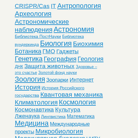
Антропология
CRISPR/Cas
IT
Археология
Астрономические
Астрономия
наблюдения
Библиотека ПостНауки
Библиотека
Биология
Биохимия
вундеркинда
Ботаника
ГМО
Гаджеты
Генетика
География
Геология
Защита животных
ДНК
Здоровье –
это счастье
Золотой фонд науки
Зоология
Интернет
Зоопарки
История
История Российского
Квантовая механика
государства
Космология
Климатология
Космонавтика
Культура
Лженаука
Математика
Лингвистика
Медицина
Международные
Микробиология
проекты