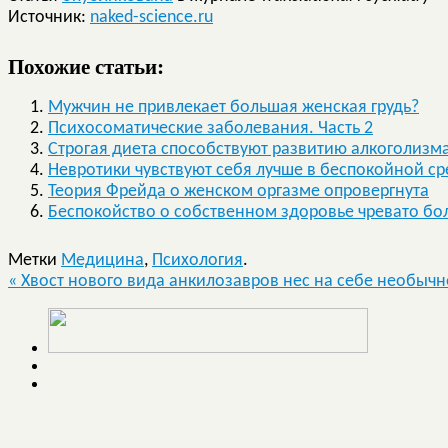
Источник:
naked-science.ru
Похожие статьи:
Мужчин не привлекает большая женская грудь?
Психосоматические заболевания. Часть 2
Строгая диета способствуют развитию алкоголизм
Невротики чувствуют себя лучше в беспокойной ср
Теория Фрейда о женском оргазме опровергнута
Беспокойство о собственном здоровье чревато б
Метки
Медицина
,
Психология
.
«
Хвост нового вида анкилозавров нес на себе необыч