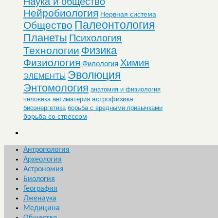
Наука и общество
Нейробиология
Нервная система
Палеонтология
Общество
Планеты
Психология
Физика
Технологии
Физиология
Химия
Филология
Эволюция
ЭЛЕМЕНТЫ
Энтомология
анатомия и физиология
астрофизика
человека
антиматерия
биоэнергетика
борьба с вредными привычками
борьба со стрессом
Антропология
Археология
Астрономия
Биология
География
Лженаука
Медицина
Общество