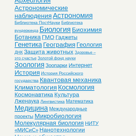
Археология
Астрономические
Астрономия
наблюдения
Библиотека ПостНауки
Библиотека
Биология
Биохимия
вундеркинда
Ботаника
ГМО
Гаджеты
Генетика
География
Геология
Защита животных
ДНК
Здоровье –
это счастье
Золотой фонд науки
Зоология
Интернет
Зоопарки
История
История Российского
Квантовая механика
государства
Космология
Климатология
Космонавтика
Культура
Лженаука
Математика
Лингвистика
Медицина
Международные
Микробиология
проекты
Молекулярная биология
НИТУ
Нанотехнологии
«МИСиС»