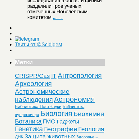
исследования в области физики
разделили трое ученых,
отмеченных Нобелевским
комитетом
... →
Твиты от @Scidigest
Метки
Антропология
CRISPR/Cas
IT
Археология
Астрономические
Астрономия
наблюдения
Библиотека ПостНауки
Библиотека
Биология
Биохимия
вундеркинда
Ботаника
ГМО
Гаджеты
Генетика
География
Геология
Защита животных
ДНК
Здоровье –