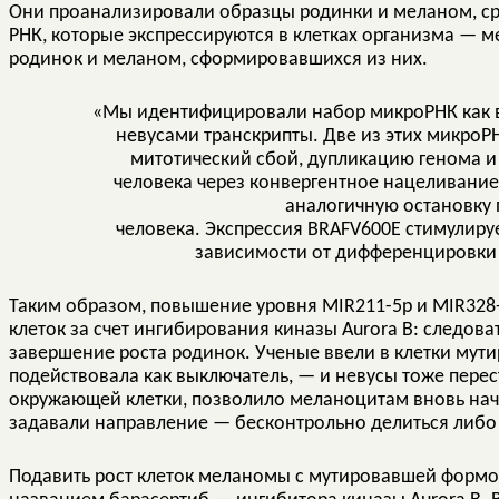
Они проанализировали образцы родинки и меланом, ср
РНК, которые экспрессируются в клетках организма — м
родинок и меланом, сформировавшихся из них.
«Мы идентифицировали набор микроРНК как
невусами транскрипты. Две из этих микро
митотический сбой, дупликацию генома и
человека через конвергентное нацеливани
аналогичную остановку
человека. Экспрессия BRAFV600E стимулиру
зависимости от дифференцировки
Таким образом, повышение уровня MIR211-5p и MIR328
клеток за счет ингибирования киназы Aurora B: следова
завершение роста родинок. Ученые ввели в клетки мут
подействовала как выключатель, — и невусы тоже перес
окружающей клетки, позволило меланоцитам вновь нач
задавали направление — бесконтрольно делиться либо 
Подавить рост клеток меланомы с мутировавшей формо