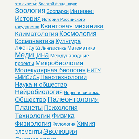
это счастье
Золотой фонд науки
Зоология
Интернет
Зоопарки
История
История Российского
Квантовая механика
государства
Космология
Климатология
Космонавтика
Культура
Лженаука
Математика
Лингвистика
Медицина
Международные
Микробиология
проекты
Молекулярная биология
НИТУ
Нанотехнологии
«МИСиС»
Наука и общество
Нейробиология
Нервная система
Палеонтология
Общество
Планеты
Психология
Физика
Технологии
Физиология
Химия
Филология
Эволюция
ЭЛЕМЕНТЫ