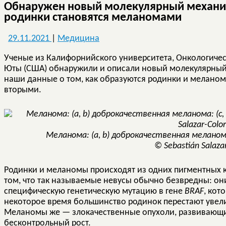
Обнаружен новый молекулярный механиз
родинки становятся меланомами
29.11.2021
|
Медицина
Ученые из Калифорнийского университета, Онкологичес
Юты (США) обнаружили и описали новый молекулярный
наши данные о том, как образуются родинки и меланом
вторыми.
Меланома: (а, b) доброкачественная меланом
© Sebastián Salaza
Родинки и меланомы происходят из одних пигментных 
том, что так называемые невусы обычно безвредны: он
специфическую генетическую мутацию в гене
BRAF
, кот
некоторое время большинство родинок перестают увел
Меланомы же — злокачественные опухоли, развивающи
бесконтрольный рост.