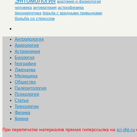
Энтомология
анатомия и физиология
астрофизика
человека
антиматерия
биоэнергетика
борьба с вредными привычками
борьба со стрессом
Антропология
Археология
Астрономия
Биология
География
Лженаука
Медицина
Общество
Палеонтология
Психология
Статьи
Технологии
Физика
Химия
При перепечатке материалов прямая гиперссылка на
sci-dig.ru