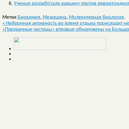
Ученые разработали вакцину против ревматоидног
Метки
Биохимия
,
Медицина
,
Молекулярная биология
.
«
Нейронная активность во время отдыха происходит н
«Призрачные частицы» впервые обнаружены на Больш