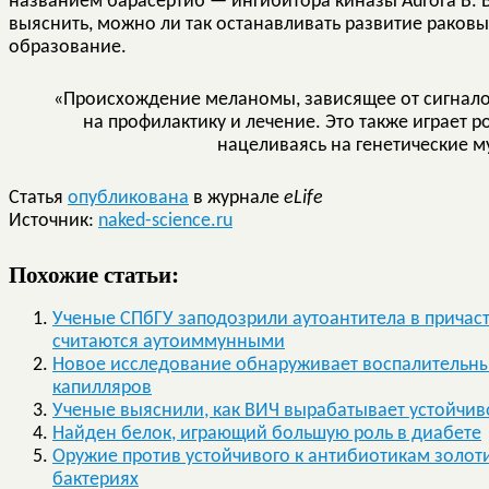
названием барасертиб — ингибитора киназы Aurora B. 
выяснить, можно ли так останавливать развитие раковы
образование.
«Происхождение меланомы, зависящее от сигнало
на профилактику и лечение. Это также играет р
нацеливаясь на генетические м
Статья
опубликована
в журнале
eLife
Источник:
naked-science.ru
Похожие статьи:
Ученые СПбГУ заподозрили аутоантитела в причаст
считаются аутоиммунными
Новое исследование обнаруживает воспалительн
капилляров
Ученые выяснили, как ВИЧ вырабатывает устойчиво
Найден белок, играющий большую роль в диабете
Оружие против устойчивого к антибиотикам золоти
бактериях