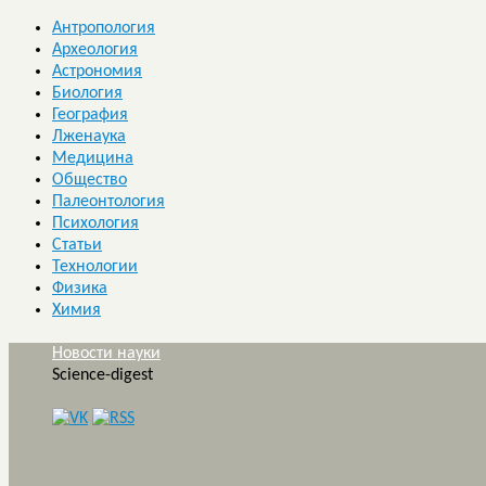
Антропология
Археология
Астрономия
Биология
География
Лженаука
Медицина
Общество
Палеонтология
Психология
Статьи
Технологии
Физика
Химия
Новости науки
Science-digest