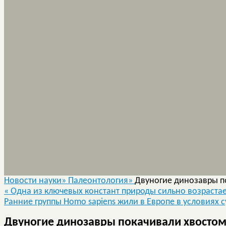
Новости науки»
Палеонтология»
Двуногие динозавры п
«
Одна из ключевых констант природы сильно возраста
Ранние группы Homo sapiens жили в Европе в условиях 
Двуногие динозавры покачивали хвостом