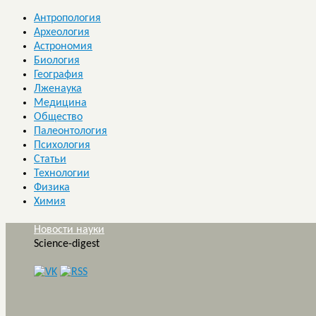
Антропология
Археология
Астрономия
Биология
География
Лженаука
Медицина
Общество
Палеонтология
Психология
Статьи
Технологии
Физика
Химия
Новости науки
Science-digest