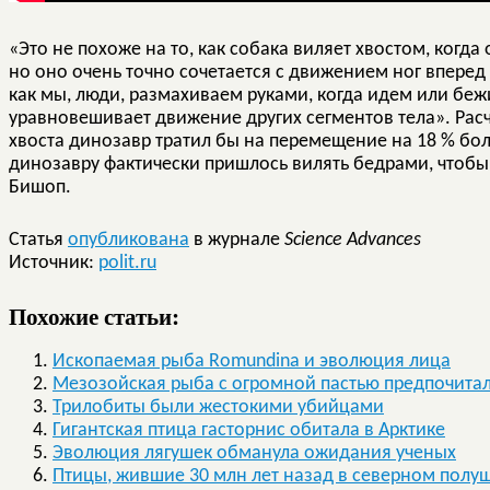
«Это не похоже на то, как собака виляет хвостом, когд
но оно очень точно сочетается с движением ног вперед 
как мы, люди, размахиваем руками, когда идем или беж
уравновешивает движение других сегментов тела». Расч
хвоста динозавр тратил бы на перемещение на 18 % бол
динозавру фактически пришлось вилять бедрами, чтобы
Бишоп.
Статья
опубликована
в журнале
Science Advances
Источник:
polit.ru
Похожие статьи:
Ископаемая рыба Romundina и эволюция лица
Мезозойская рыба с огромной пастью предпочита
Трилобиты были жестокими убийцами
Гигантская птица гасторнис обитала в Арктике
Эволюция лягушек обманула ожидания ученых
Птицы, жившие 30 млн лет назад в северном полу