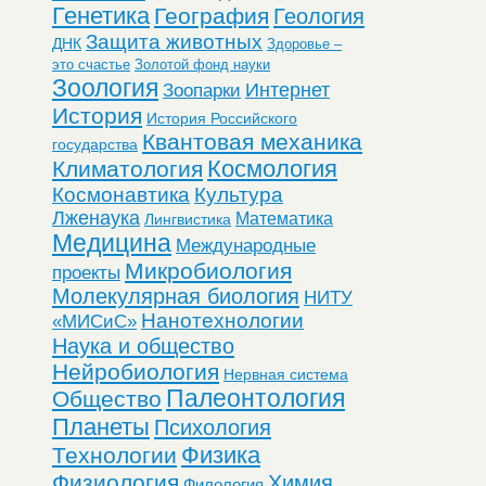
Генетика
География
Геология
Защита животных
ДНК
Здоровье –
это счастье
Золотой фонд науки
Зоология
Интернет
Зоопарки
История
История Российского
Квантовая механика
государства
Космология
Климатология
Космонавтика
Культура
Лженаука
Математика
Лингвистика
Медицина
Международные
Микробиология
проекты
Молекулярная биология
НИТУ
Нанотехнологии
«МИСиС»
Наука и общество
Нейробиология
Нервная система
Палеонтология
Общество
Планеты
Психология
Физика
Технологии
Физиология
Химия
Филология