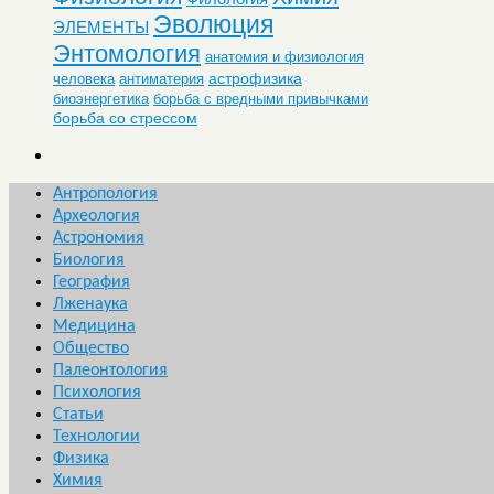
Эволюция
ЭЛЕМЕНТЫ
Энтомология
анатомия и физиология
астрофизика
человека
антиматерия
биоэнергетика
борьба с вредными привычками
борьба со стрессом
Антропология
Археология
Астрономия
Биология
География
Лженаука
Медицина
Общество
Палеонтология
Психология
Статьи
Технологии
Физика
Химия