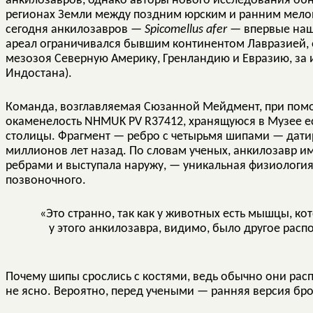
анкилозавров, однако авторы нового исследования обн
регионах Земли между поздним юрским и ранним мело
сегодня анкилозавров —
Spicomellus afer
— впервые нашл
ареал ограничивался бывшим континентом Лавразией,
мезозоя Северную Америку, Гренландию и Евразию, за
Индостана).
Команда, возглавляемая Сюзанной Мейдмент, при пом
окаменелость NHMUK PV R37412, хранящуюся в Музее е
столицы. Фрагмент — ребро с четырьмя шипами — дати
миллионов лет назад. По словам ученых, анкилозавр и
ребрами и выступала наружу, — уникальная физиология,
позвоночного.
«Это странно, так как у животных есть мышцы, ко
у этого анкилозавра, видимо, было другое рас
Почему шипы срослись с костями, ведь обычно они расп
не ясно. Вероятно, перед учеными — ранняя версия бро