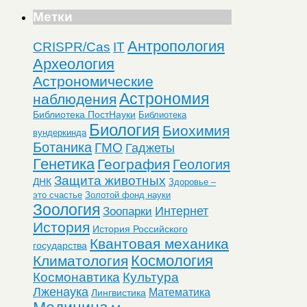
Метки
Антропология
CRISPR/Cas
IT
Археология
Астрономические
Астрономия
наблюдения
Библиотека ПостНауки
Библиотека
Биология
Биохимия
вундеркинда
Ботаника
ГМО
Гаджеты
Генетика
География
Геология
Защита животных
ДНК
Здоровье –
это счастье
Золотой фонд науки
Зоология
Интернет
Зоопарки
История
История Российского
Квантовая механика
государства
Космология
Климатология
Космонавтика
Культура
Лженаука
Математика
Лингвистика