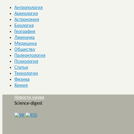
Антропология
Археология
Астрономия
Биология
География
Лженаука
Медицина
Общество
Палеонтология
Психология
Статьи
Технологии
Физика
Химия
Новости науки
Science-digest