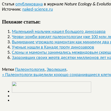
Статья
опубликована
в журнале
Nature Ecology & Evolut
Источник:
naked-science.ru
Похожие статьи:
Маленький мальчик нашел большого динозавра
Черви-зомби вредят палеонтологам уже 100 млн л
Вымирание угрожало мамонтам как минимум два 
Ученые нашли в Канаде тропу динозавров
Слоны и мамонты занимались межвидовым скре
Заразивших своих жертв десятки миллионов лет н
Метки
Палеонтология
,
Эволюция
.
«
Палеонтологи выделили хорошо сохранившиеся клетк