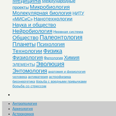
Медицина
Международные
Микробиология
проекты
Молекулярная биология
НИТУ
Нанотехнологии
«МИСиС»
Наука и общество
Нейробиология
Нервная система
Палеонтология
Общество
Планеты
Психология
Физика
Технологии
Физиология
Химия
Филология
Эволюция
ЭЛЕМЕНТЫ
Энтомология
анатомия и физиология
астрофизика
человека
антиматерия
биоэнергетика
борьба с вредными привычками
борьба со стрессом
Антропология
Археология
Астрономия