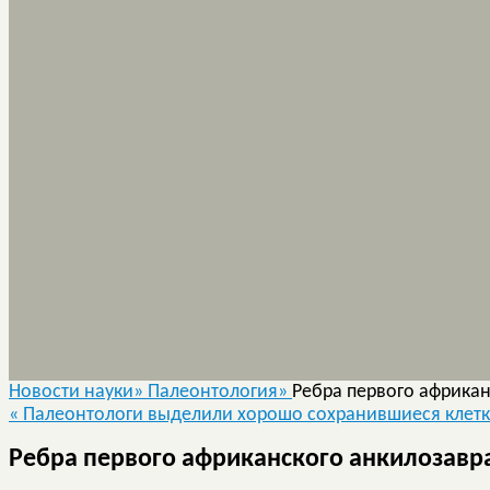
Новости науки»
Палеонтология»
Ребра первого африка
«
Палеонтологи выделили хорошо сохранившиеся клетк
Ребра первого африканского анкилозавр