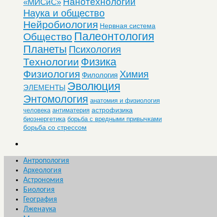
Нанотехнологии
«МИСиС»
Наука и общество
Нейробиология
Нервная система
Палеонтология
Общество
Планеты
Психология
Физика
Технологии
Физиология
Химия
Филология
Эволюция
ЭЛЕМЕНТЫ
Энтомология
анатомия и физиология
астрофизика
человека
антиматерия
биоэнергетика
борьба с вредными привычками
борьба со стрессом
Антропология
Археология
Астрономия
Биология
География
Лженаука