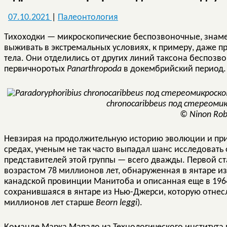
07.10.2021
|
Палеонтология
Тихоходки — микроскопические беспозвоночные, знам
выживать в экстремальных условиях, к примеру, даже п
тела. Они отделились от других линий таксона беспозв
первичноротых
Panarthropoda
в докембрийский период.
chronocaribbeus под стереоми
© Ninon Rob
Невзирая на продолжительную историю эволюции и прис
средах, ученым не так часто выпадал шанс исследоват
представителей этой группы — всего дважды. Первой с
возрастом 78 миллионов лет, обнаруженная в янтаре и
канадской провинции Манитоба и описанная еще в 196
сохранившаяся в янтаре из Нью-Джерси, которую отнесли
миллионов лет старше
Beorn leggi
).