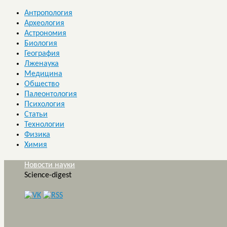
Антропология
Археология
Астрономия
Биология
География
Лженаука
Медицина
Общество
Палеонтология
Психология
Статьи
Технологии
Физика
Химия
Новости науки
Science-digest