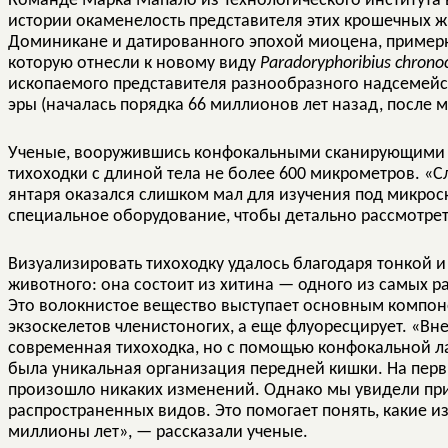
Команде Марка Мапало из Технологического института 
истории окаменелость представителя этих крошечных ж
Доминикане и датированного эпохой миоцена, примерн
которую отнесли к новому виду
Paradoryphoribius chrono
ископаемого представителя разнообразного надсемей
эры (началась порядка 66 миллионов лет назад, после 
Ученые, вооружившись конфокальными сканирующими 
тихоходки с длиной тела не более 600 микрометров. «Сл
янтаря оказался слишком мал для изучения под микрос
специальное оборудование, чтобы детально рассмотре
Визуализировать тихоходку удалось благодаря тонкой и 
животного: она состоит из хитина — одного из самых 
Это волокнистое вещество выступает основным компон
экзоскелетов членистоногих, а еще флуоресцирует. «В
современная тихоходка, но с помощью конфокальной ла
была уникальная организация передней кишки. На первый
произошло никаких изменений. Однако мы увидели при
распространенных видов. Это помогает понять, какие 
миллионы лет», — рассказали ученые.