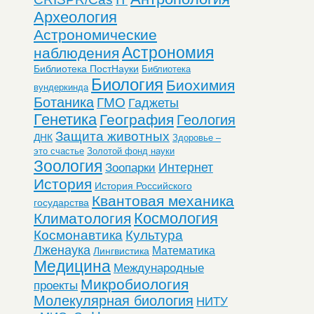
Археология
Астрономические
Астрономия
наблюдения
Библиотека ПостНауки
Библиотека
Биология
Биохимия
вундеркинда
Ботаника
ГМО
Гаджеты
Генетика
География
Геология
Защита животных
ДНК
Здоровье –
это счастье
Золотой фонд науки
Зоология
Интернет
Зоопарки
История
История Российского
Квантовая механика
государства
Космология
Климатология
Космонавтика
Культура
Лженаука
Математика
Лингвистика
Медицина
Международные
Микробиология
проекты
Молекулярная биология
НИТУ