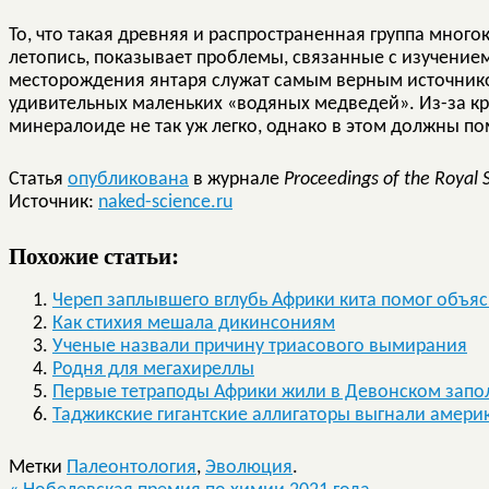
То, что такая древняя и распространенная группа мног
летопись, показывает проблемы, связанные с изучение
месторождения янтаря служат самым верным источнико
удивительных маленьких «водяных медведей». Из-за кр
минералоиде не так уж легко, однако в этом должны по
Статья
опубликована
в журнале
Proceedings of the Royal 
Источник:
naked-science.ru
Похожие статьи:
Череп заплывшего вглубь Африки кита помог объя
Как стихия мешала дикинсониям
Ученые назвали причину триасового вымирания
Родня для мегахиреллы
Первые тетраподы Африки жили в Девонском запо
Таджикские гигантские аллигаторы выгнали амери
Метки
Палеонтология
,
Эволюция
.