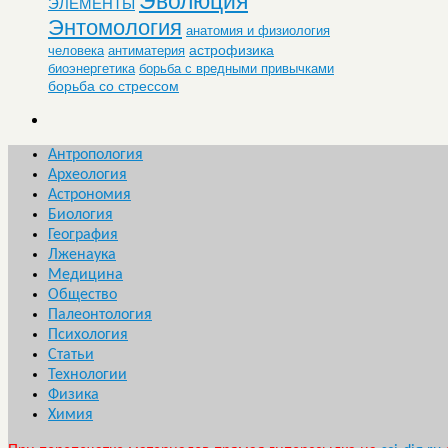
Эволюция
ЭЛЕМЕНТЫ
Энтомология
анатомия и физиология
астрофизика
человека
антиматерия
биоэнергетика
борьба с вредными привычками
борьба со стрессом
Антропология
Археология
Астрономия
Биология
География
Лженаука
Медицина
Общество
Палеонтология
Психология
Статьи
Технологии
Физика
Химия