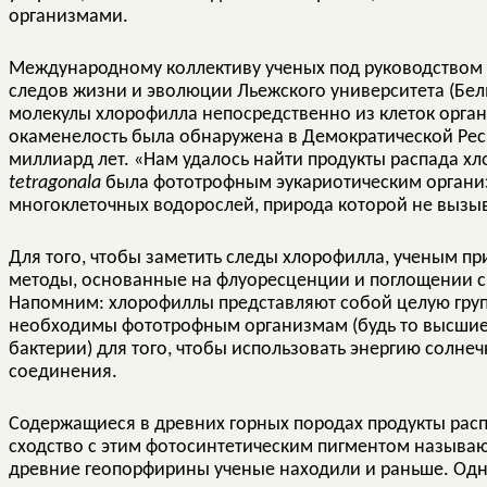
организмами.
Международному коллективу ученых под руководством
следов жизни и эволюции Льежского университета (Бель
молекулы хлорофилла непосредственно из клеток орга
окаменелость была обнаружена в Демократической Респ
миллиард лет. «Нам удалось найти продукты распада хло
tetragonala
была фототрофным эукариотическим органи
многоклеточных водорослей, природа которой не вызы
Для того, чтобы заметить следы хлорофилла, ученым п
методы, основанные на флуоресценции и поглощении с
Напомним: хлорофиллы представляют собой целую груп
необходимы фототрофным организмам (будь то высшие 
бактерии) для того, чтобы использовать энергию солнеч
соединения.
Содержащиеся в древних горных породах продукты рас
сходство с этим фотосинтетическим пигментом называю
древние геопорфирины ученые находили и раньше. Одн