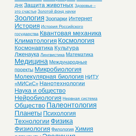
Защита животных
ДНК
Здоровье –
это счастье
Золотой фонд науки
Зоология
Интернет
Зоопарки
История
История Российского
Квантовая механика
государства
Космология
Климатология
Космонавтика
Культура
Лженаука
Математика
Лингвистика
Медицина
Международные
Микробиология
проекты
Молекулярная биология
НИТУ
Нанотехнологии
«МИСиС»
Наука и общество
Нейробиология
Нервная система
Палеонтология
Общество
Планеты
Психология
Физика
Технологии
Физиология
Химия
Филология