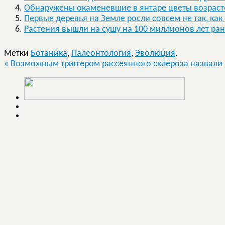
Обнаружены окаменевшие в янтаре цветы возраст
Первые деревья на Земле росли совсем не так, ка
Растения вышли на сушу на 100 миллионов лет ран
Метки
Ботаника
,
Палеонтология
,
Эволюция
.
«
Возможным триггером рассеянного склероза назвали