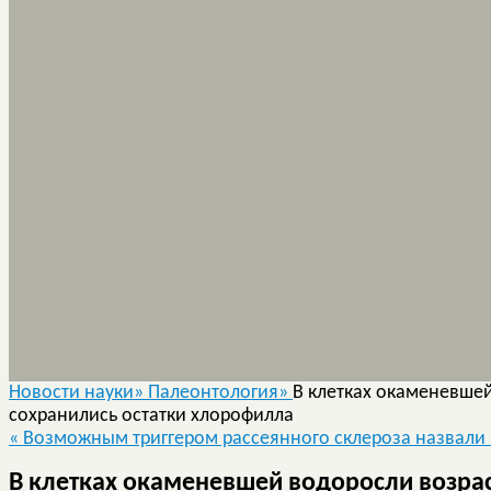
Новости науки»
Палеонтология»
В клетках окаменевше
сохранились остатки хлорофилла
«
Возможным триггером рассеянного склероза назвали
В клетках окаменевшей водоросли возра