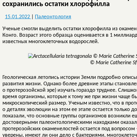
сохранились остатки хлорофилла
15.01.2022
|
Палеонтология
Ученые смогли выделить остатки хлорофилла из окамен
Конго. Возраст этого образца оценивается в 1 миллиард
известных многоклеточных водорослей.
© Marie Catherine Sf
Геологическая летопись истории Земли подробно опис
развития жизни. Однако более древние этапы становле
о протерозойской эре) изучать гораздо труднее. Слиш
время организмы, которые к тому же при жизни чаще б
микроскопический размер. Ученым известно, что в про
о деталях эволюции на этом ее этапе остается только 
показали, что основные группы организмов возникли ещ
достоверными палеонтологическими находками оказалос
протерозойских окаменелостей остается под вопросом 
уверены, имеют ли они дело с бактериями, многокле