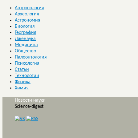
Антропология
Археология
Астрономия
Биология
География
Лженаука
Медицина
Общество
Палеонтология
Психология
Статьи
Технологии
Физика
Химия
Новости науки
Science-digest