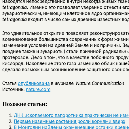
находятся непосредственно внутри некогда живых тка
tetragonala
. Именно это позволяет уверенно отнести е
эукариотическим, имеющим клеточное ядро организмам
tetragonala
входит в число самых древних известных во
Это удивительное открытие позволяет реконструироват
возникновения большинства современных форм жизни. Б
изменения условий на древней Земле и их причины. Ве
позднее также и эукариоты) стали причиной радикальн
протерозое. Дело в том, что в качестве побочного прод
кислород. Накопление этого газа изменило облик нашей
сделало возможным возникновение защитного озоново
Статья
опубликована
в журнале
Nature Communication
Источник:
nature.com
Похожие статьи:
ДНК ископаемого папоротника практически не изме
Первые наземные растения росли корнями вверх
В Монголии найдены окаменевшие останки древне