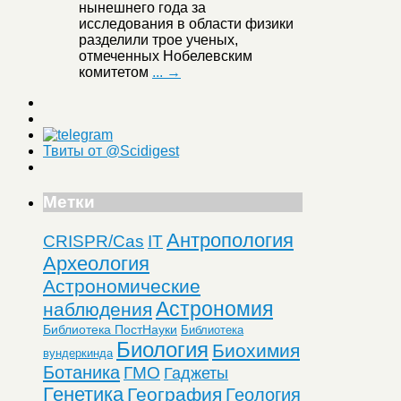
нынешнего года за
исследования в области физики
разделили трое ученых,
отмеченных Нобелевским
комитетом
... →
Твиты от @Scidigest
Метки
Антропология
CRISPR/Cas
IT
Археология
Астрономические
Астрономия
наблюдения
Библиотека ПостНауки
Библиотека
Биология
Биохимия
вундеркинда
Ботаника
ГМО
Гаджеты
Генетика
География
Геология