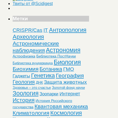
Твиты от @Scidigest
Метки
Антропология
CRISPR/Cas
IT
Археология
Астрономические
Астрономия
наблюдения
Астрофизика
Библиотека ПостНауки
Биология
Библиотека вундеркинда
Биохимия
Ботаника
ГМО
Генетика
География
Гаджеты
Геология
Защита животных
ДНК
Здоровье – это счастье
Золотой фонд науки
Зоология
Интернет
Зоопарки
История
История Российского
Квантовая механика
государства
Космология
Климатология