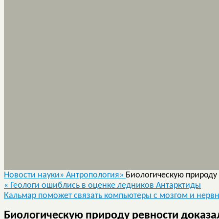
Новости науки»
Антропология»
Биологическую природу 
«
Геологи ошиблись в оценке ледников Антарктиды
Кальмар поможет связать компьютеры с мозгом и нерв
Биологическую природу ревности доказал