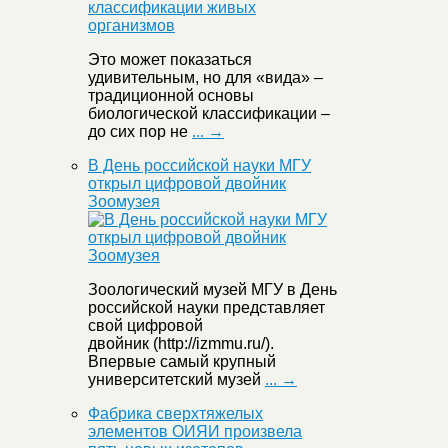
Это может показаться
удивительным, но для «вида» –
традиционной основы
биологической классификации –
до сих пор не
... →
В День российской науки МГУ
открыл цифровой двойник
Зоомузея
Зоологический музей МГУ в День
российской науки представляет
свой цифровой
двойник (http://izmmu.ru/).
Впервые самый крупный
университетский музей
... →
Фабрика сверхтяжелых
элементов ОИЯИ произвела