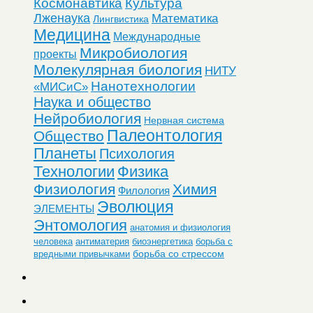
Космонавтика
Культура
Лженаука
Математика
Лингвистика
Медицина
Международные
Микробиология
проекты
Молекулярная биология
НИТУ
Нанотехнологии
«МИСиС»
Наука и общество
Нейробиология
Нервная система
Палеонтология
Общество
Планеты
Психология
Технологии
Физика
Физиология
Химия
Филология
Эволюция
ЭЛЕМЕНТЫ
Энтомология
анатомия и физиология
человека
антиматерия
биоэнергетика
борьба с
борьба со стрессом
вредными привычками