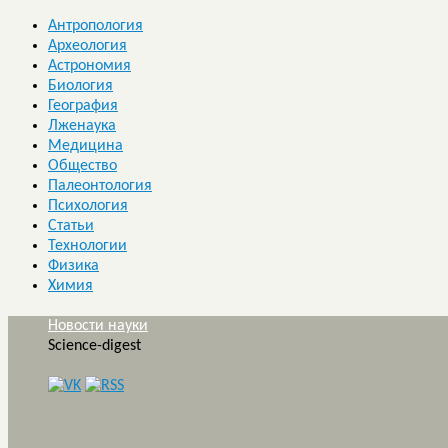
Антропология
Археология
Астрономия
Биология
География
Лженаука
Медицина
Общество
Палеонтология
Психология
Статьи
Технологии
Физика
Химия
Новости науки
Science-digest