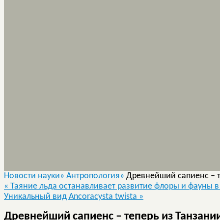
Новости науки»
Антропология»
Древнейший сапиенс – т
«
Таяние льда останавливает развитие флоры и фауны в
Уникальный вид Ancoracysta twista
»
Древнейший сапиенс – теперь из Танзани