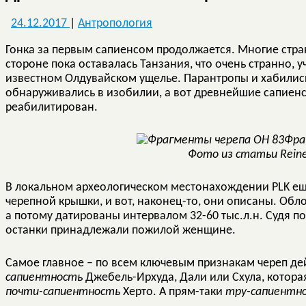
24.12.2017
|
Антропология
Гонка за первым сапиенсом продолжается. Многие стра
стороне пока оставалась Танзания, что очень странно, 
известном Олдувайском ущелье. Парантропы и хабилисы
обнаруживались в изобилии, а вот древнейшие сапиенс
реабилитирован.
Фра
Фото из статьи Reiner 
В локальном археологическом местонахождении PLK ещ
черепной крышки, и вот, наконец-то, они описаны. Обло
а потому датированы интервалом 32-60 тыс.л.н. Судя п
останки принадлежали пожилой женщине.
Самое главное – по всем ключевым признакам череп дей
сапиентность
Джебель-Ирхуда, Дали или Схула, котор
почти-сапиентность
Херто. А прям-таки
тру-сапиентн