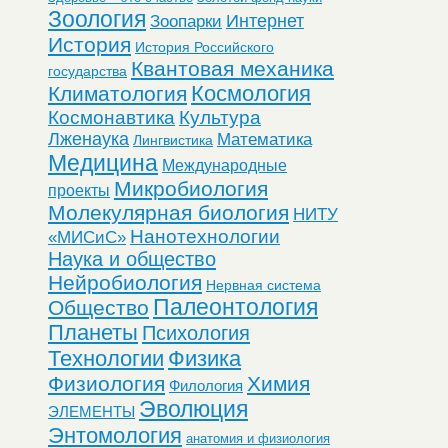
Зоология
Интернет
Зоопарки
История
История Российского
Квантовая механика
государства
Космология
Климатология
Космонавтика
Культура
Лженаука
Математика
Лингвистика
Медицина
Международные
Микробиология
проекты
Молекулярная биология
НИТУ
Нанотехнологии
«МИСиС»
Наука и общество
Нейробиология
Нервная система
Палеонтология
Общество
Планеты
Психология
Технологии
Физика
Физиология
Химия
Филология
Эволюция
ЭЛЕМЕНТЫ
Энтомология
анатомия и физиология