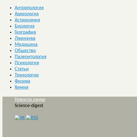
Антропология
Археология
Астрономия
Биология
География
Лженаука
Медицина
Общество
Палеонтология
Психология
Статьи
Технологии
Физика
Химия
Новости науки
Science-digest