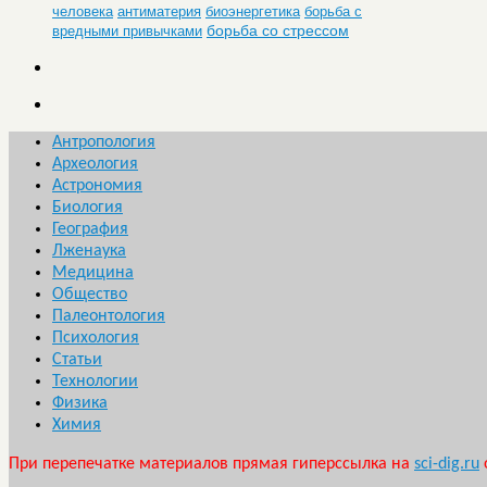
человека
антиматерия
биоэнергетика
борьба с
борьба со стрессом
вредными привычками
Антропология
Археология
Астрономия
Биология
География
Лженаука
Медицина
Общество
Палеонтология
Психология
Статьи
Технологии
Физика
Химия
При перепечатке материалов прямая гиперссылка на
sci-dig.ru