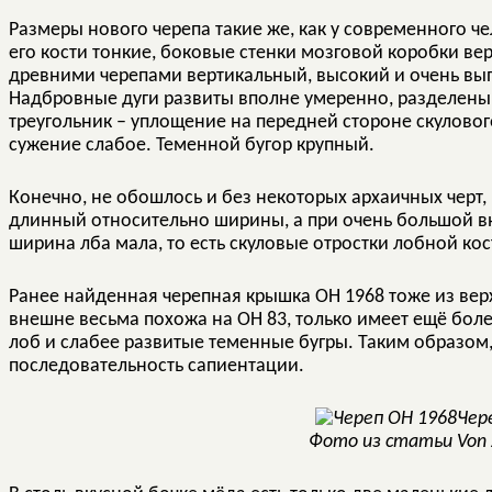
Размеры нового черепа такие же, как у современного ч
его кости тонкие, боковые стенки мозговой коробки ве
древними черепами вертикальный, высокий и очень в
Надбровные дуги развиты вполне умеренно, разделены
треугольник – уплощение на передней стороне скуловог
сужение слабое. Теменной бугор крупный.
Конечно, не обошлось и без некоторых архаичных черт, 
длинный относительно ширины, а при очень большой 
ширина лба мала, то есть скуловые отростки лобной ко
Ранее найденная черепная крышка OH 1968 тоже из верха
внешне весьма похожа на OH 83, только имеет ещё бол
лоб и слабее развитые теменные бугры. Таким образом
последовательность сапиентации.
Чер
Фото из статьи Von Z