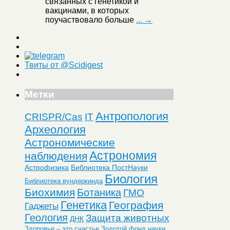
связанных с генетикой и
вакцинами, в которых
поучаствовало больше
... →
Твиты от @Scidigest
Метки
Антропология
CRISPR/Cas
IT
Археология
Астрономические
Астрономия
наблюдения
Астрофизика
Библиотека ПостНауки
Биология
Библиотека вундеркинда
Биохимия
Ботаника
ГМО
Генетика
География
Гаджеты
Геология
Защита животных
ДНК
Здоровье – это счастье
Золотой фонд науки