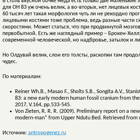
В столь вкусной бочке мёда есть только две маленькие 
для OH 83 уж очень велик, а во-вторых, нет лицевых кос
60 тысяч лет такая морфология чуть ли не рекордно прог
лицевыми костями тоже проблема, ведь разные части 
скоростями. Может статься, что при продвинутой мозго
первобытной. Есть же наглядный пример – Брокен-Хилл:
современной человеческой, но надбровье, затылок и л
Но Олдувай велик, слои его толсты, раскопки там продо
чудес.
По материалам:
Reiner Wh.B., Masao F., Sholts S.B., Songita A.V., Stanist
83: a new early modern human fossil cranium from the
2017, V.164, pp.533-545.
Von Zieten, R. R. R. (2009). Preliminary report on a n
modern-man” from Upper Ndutu Bed. Retrieved from 
Источник:
antropogenez.ru