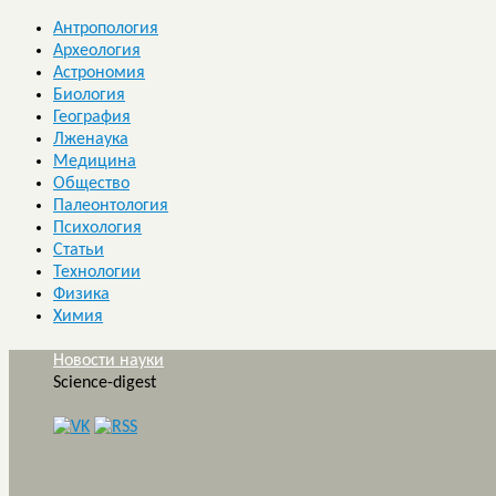
Антропология
Археология
Астрономия
Биология
География
Лженаука
Медицина
Общество
Палеонтология
Психология
Статьи
Технологии
Физика
Химия
Новости науки
Science-digest