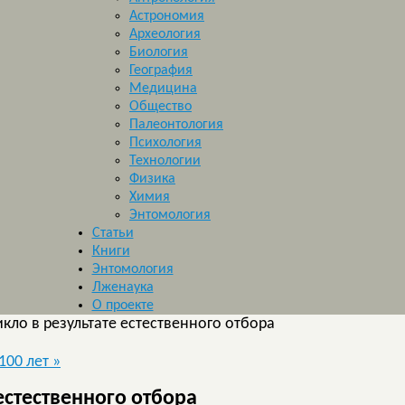
Астрономия
Археология
Биология
География
Медицина
Общество
Палеонтология
Психология
Технологии
Физика
Химия
Энтомология
Статьи
Книги
Энтомология
Лженаука
О проекте
кло в результате естественного отбора
100 лет
»
естественного отбора