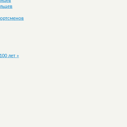
ейцев
альцев
портсменов
100 лет
»