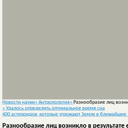
Новости науки»
Антропология»
Разнообразие лиц возни
«
Удалось определить оптимальное время сна
400 астероидов, которые угрожают Земле в ближайшие 
Разнообразие лиц возникло в результате 