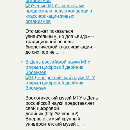
организмов
Это может показаться
удивительным, но для «вида» –
традиционной основы
биологической классификации –
до сих пор не
... →
В День российской науки МГУ
открыл цифровой двойник
Зоомузея
Зоологический музей МГУ в День
российской науки представляет
свой цифровой
двойник (http://izmmu.ru/).
Впервые самый крупный
университетский музей
... →