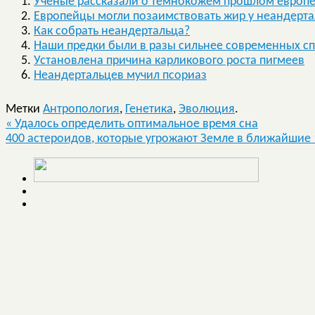
Ученые рассказали о темнокожем прошлом европ
Европейцы могли позаимствовать жир у неандерт
Как собрать неандертальца?
Наши предки были в разы сильнее современных с
Установлена причина карликового роста пигмеев
Неандертальцев мучил псориаз
Метки
Антропология
,
Генетика
,
Эволюция
.
«
Удалось определить оптимальное время сна
400 астероидов, которые угрожают Земле в ближайшие 