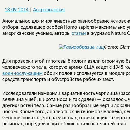
18.09.2014
|
Антропология
Аномальное для мира животных разнообразие человечес
отбора, сделавшее особей Homo sapiens максимально 
американские ученые, авторы
статьи
в журнале Nature C
Фото: Giamp
Для проверки этой гипотезы биологи взяли огромную б
человеческого тела, которую армия США ведет с 1945 го
военнослужащим
обоих полов используется в моделир
средств транспорта и обустройстве рабочих мест.
Исследователи измерили вариативность черт лица (рас
величина ушей, широта носа и так далее) — оказалось, 
других частей тела. Самые разнообразные черты локали
носом. Кроме того, анализ тысячи геномов человека, с
Genome, показал, что на участках, отвечающих за черты
регионах, определяющих облик остальных частей тела.