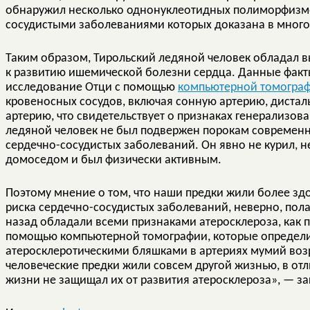
обнаружил несколько однонуклеотидных полиморфизмо
сосудистыми заболеваниями которых доказана в мног
Таким образом, Тирольский ледяной человек обладал 
к развитию ишемической болезни сердца. Данные факт
исследование Отци с помощью
компьютерной томогра
кровеносных сосудов, включая сонную артерию, диста
артерию, что свидетельствует о признаках генерализов
ледяной человек не был подвержен порокам современн
сердечно-сосудистых заболеваний. Он явно не курил, 
домоседом и был физически активным.
Поэтому мнение о том, что наши предки жили более з
риска сердечно-сосудистых заболеваний, неверно, пола
назад обладали всеми признаками атеросклероза, как
помощью компьютерной томографии, которые определил
атеросклеротическими бляшками в артериях мумий возра
человеческие предки жили совсем другой жизнью, в отли
жизни не защищал их от развития атеросклероза», — з