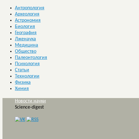
Антропология
Археология
Астрономия
Биология
География
Лженаука
Медицина
Общество
Палеонтология
Психология
Статьи
Технологии
Физика
Химия
Новости науки
Science-digest