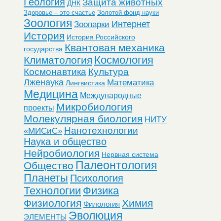
Геология
Защита животных
ДНК
Здоровье – это счастье
Золотой фонд науки
Зоология
Интернет
Зоопарки
История
История Российского
Квантовая механика
государства
Космология
Климатология
Космонавтика
Культура
Лженаука
Математика
Лингвистика
Медицина
Международные
Микробиология
проекты
Молекулярная биология
НИТУ
Нанотехнологии
«МИСиС»
Наука и общество
Нейробиология
Нервная система
Палеонтология
Общество
Планеты
Психология
Технологии
Физика
Физиология
Химия
Филология
Эволюция
ЭЛЕМЕНТЫ