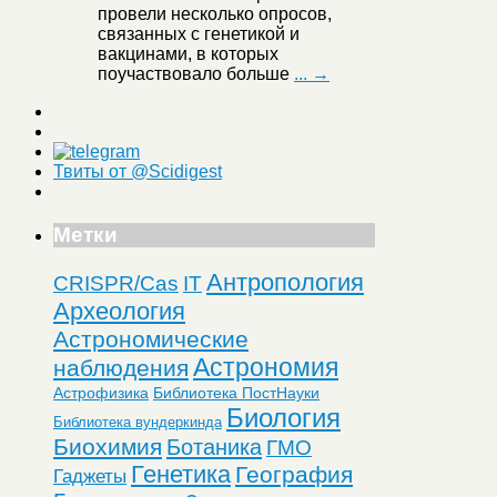
провели несколько опросов,
связанных с генетикой и
вакцинами, в которых
поучаствовало больше
... →
Твиты от @Scidigest
Метки
Антропология
CRISPR/Cas
IT
Археология
Астрономические
Астрономия
наблюдения
Астрофизика
Библиотека ПостНауки
Биология
Библиотека вундеркинда
Биохимия
Ботаника
ГМО
Генетика
География
Гаджеты