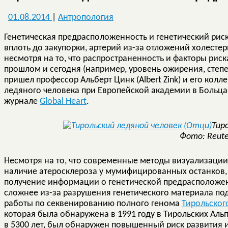
01.08.2014
|
Антропология
Генетическая предрасположенность и генетический рис
вплоть до закупорки, артерий из-за отложений холестер
несмотря на то, что распространенность и факторы риск
прошлом и сегодня (например, уровень ожирения, степе
пришел профессор Альберт Цинк (Albert Zink) и его колл
ледяного человека при Европейской академии в Больца
журнале
Global Heart
.
Тир
Фото: Reute
Несмотря на то, что современные методы визуализации 
наличие атеросклероза у мумифицированных останков,
получение информации о генетической предрасположе
сложнее из-за разрушения генетического материала по
работы по секвенированию полного генома
Тирольског
которая была обнаружена в 1991 году в Тирольских Аль
в 5300 лет, был обнаружен повышенный риск развития