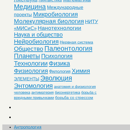
Медицина
Международные
Микробиология
проекты
Молекулярная биология
НИТУ
Нанотехнологии
«МИСиС»
Наука и общество
Нейробиология
Нервная система
Палеонтология
Общество
Планеты
Психология
Технологии
Физика
Физиология
Химия
Филология
Эволюция
ЭЛЕМЕНТЫ
Энтомология
анатомия и физиология
человека
антиматерия
биоэнергетика
борьба с
борьба со стрессом
вредными привычками
Антропология