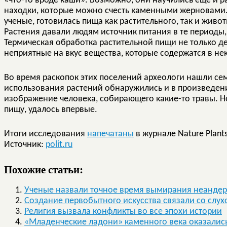
«что-то вроде каши». Возможно, они научились еще и ра
находки, которые можно счесть каменными жерновами. 
ученые, готовилась пища как растительного, так и жив
Растения давали людям источник питания в те периоды, 
Термическая обработка растительной пищи не только де
неприятные на вкус вещества, которые содержатся в не
Во время раскопок этих поселений археологи нашли се
использования растений обнаружились и в произведен
изображение человека, собирающего какие-то травы. Но
пищу, удалось впервые.
Итоги исследования
напечатаны
в журнале Nature Plant
Источник:
polit.ru
Похожие статьи:
Ученые назвали точное время вымирания неандер
Создание первобытного искусства связали со сл
Религия вызвала конфликты во все эпохи истории
«Младенческие ладони» каменного века оказалис