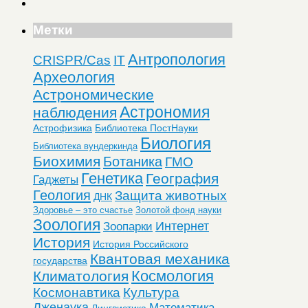
Метки
Антропология
CRISPR/Cas
IT
Археология
Астрономические
Астрономия
наблюдения
Астрофизика
Библиотека ПостНауки
Биология
Библиотека вундеркинда
Биохимия
Ботаника
ГМО
Генетика
География
Гаджеты
Геология
Защита животных
ДНК
Здоровье – это счастье
Золотой фонд науки
Зоология
Интернет
Зоопарки
История
История Российского
Квантовая механика
государства
Космология
Климатология
Космонавтика
Культура
Лженаука
Математика
Лингвистика