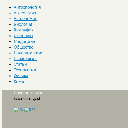
Антропология
Археология
Астрономия
Биология
География
Лженаука
Медицина
Общество
Палеонтология
Психология
Статьи
Технологии
Физика
Химия
Новости науки
Science-digest