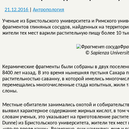
21.12.2016
|
Антропология
Ученые из Бристольского университета и Римского уни
фрагментов глиняных сосудов, найденных на территори
жители тех мест варили растительную пищу более 10 ты
Фра
© Sapienza Universi
Керамические фрагменты были собраны в двух поселени
8400 лет назад. В это время нынешняя пустыня Сахара
растительностью саванну, в которой имелись многочисл
перемещались многочисленные стада копытных, жили т
слоны.
Местные обитатели занимались охотой и собирательств
выявил характерное содержание жирных кислот, в том 
словам ученых, это указывает на приготовление растит
Dunne) из Бристольского университета, жители тех мес