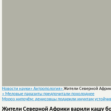
Новости науки»
Антропология»
Жители Северной Африки
«
Меловые паразиты предпочитали похолоднее
Мороз нипочём: денисовцы подарили инуитам устойчив
Жители Северной Африки варили кашу бол