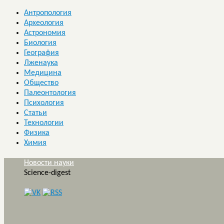
Антропология
Археология
Астрономия
Биология
География
Лженаука
Медицина
Общество
Палеонтология
Психология
Статьи
Технологии
Физика
Химия
Новости науки
Science-digest