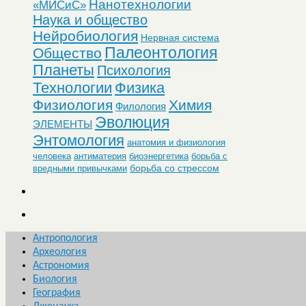
Нанотехнологии
«МИСиС»
Наука и общество
Нейробиология
Нервная система
Палеонтология
Общество
Планеты
Психология
Технологии
Физика
Физиология
Химия
Филология
Эволюция
ЭЛЕМЕНТЫ
Энтомология
анатомия и физиология
человека
антиматерия
биоэнергетика
борьба с
борьба со стрессом
вредными привычками
Антропология
Археология
Астрономия
Биология
География