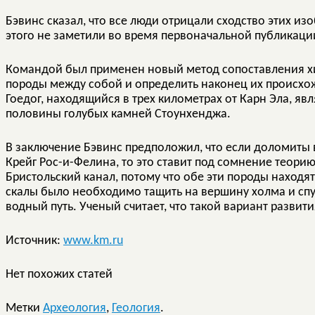
Бэвинс сказал, что все люди отрицали сходство этих из
этого не заметили во время первоначальной публикации
Командой был применен новый метод сопоставления хим
породы между собой и определить наконец их происхож
Гоедог, находящийся в трех километрах от Карн Эла, я
половины голубых камней Стоунхенджа.
В заключение Бэвинс предположил, что если доломиты 
Крейг Рос-и-Фелина, то это ставит под сомнение теорию
Бристольский канал, потому что обе эти породы находят
скалы было необходимо тащить на вершину холма и спу
водный путь. Ученый считает, что такой вариант разви
Источник:
www.km.ru
Нет похожих статей
Метки
Археология
,
Геология
.