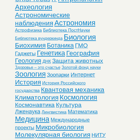
Археология
Астрономические
Астрономия
наблюдения
Астрофизика
Библиотека ПостНауки
Биология
Библиотека вундеркинда
Биохимия
Ботаника
ГМО
Генетика
География
Гаджеты
Геология
Защита животных
ДНК
Здоровье – это счастье
Золотой фонд науки
Зоология
Интернет
Зоопарки
История
История Российского
Квантовая механика
государства
Космология
Климатология
Космонавтика
Культура
Лженаука
Математика
Лингвистика
Медицина
Международные
Микробиология
проекты
Молекулярная биология
НИТУ