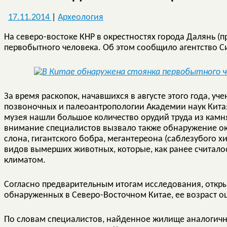
17.11.2014
|
Археология
На северо-востоке КНР в окрестностях города Далянь (
первобытного человека. Об этом сообщило агентство С
За время раскопок, начавшихся в августе этого года, у
позвоночных и палеоантропологии Академии наук Китая
музея нашли большое количество орудий труда из камня
внимание специалистов вызвало также обнаружение о
слона, гигантского бобра, мегантереона (саблезубого х
видов вымерших животных, которые, как ранее считалос
климатом.
Согласно предварительным итогам исследования, откры
обнаруженных в Северо-Восточном Китае, ее возраст оц
По словам специалистов, найденное жилище аналогичн