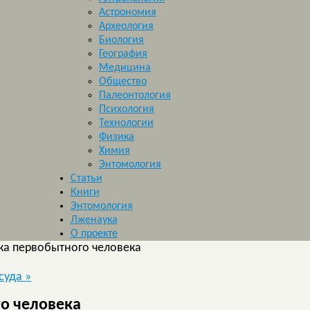
Астрономия
Археология
Биология
География
Медицина
Общество
Палеонтология
Психология
Технологии
Физика
Химия
Энтомология
Статьи
Книги
Энтомология
Лженаука
О проекте
ка первобытного человека
осуда
»
го человека