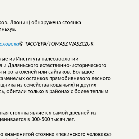
пров. Ляонин) обнаружена стоянка
иньхуа.
© ТАСС/EPA/TOMASZ WASZCZUK
ченые из Института палеозоологии
 и Даляньского естественно-исторического
 и рога оленей или сайгаков. Большое
каменелых останков прямобивневого лесного
ищника из семейства кошачьих) и других
ь, обитали только в районах с более теплым
тая стоянка является самой древней из
енивается в 300-500 тысяч лет.
о знаменитой стоянке «пекинского человека»