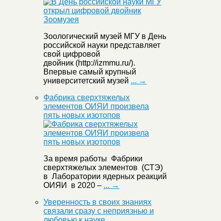
Зоологический музей МГУ в День
российской науки представляет
свой цифровой
двойник (http://izmmu.ru/).
Впервые самый крупный
университетский музей
... →
Фабрика сверхтяжелых
элементов ОИЯИ произвела
пять новых изотопов
За время работы Фабрики
сверхтяжелых элементов (СТЭ)
в Лаборатории ядерных реакций
ОИЯИ в 2020 –
... →
Уверенность в своих знаниях
связали сразу с неприязнью и
любовью к науке