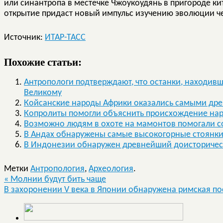
или синантропа в местечке Чжоукоудянь в пригороде ки
открытие придаст новый импульс изучению эволюции ч
Источник:
ИТАР-ТАСС
Похожие статьи:
Антропологи подтверждают, что останки, находив
Великому
Койсанские народы Африки оказались самыми др
Копролиты помогли объяснить происхождение на
Возможно людям в охоте на мамонтов помогали с
В Андах обнаружены самые высокогорные стоянк
В Индонезии обнаружен древнейший доисторичес
Метки
Антропология
,
Археология
.
«
Молнии будут бить чаще
В захоронении V века в Японии обнаружена римская п