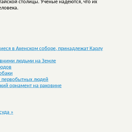
тайской столицы. Ученые надеются, что их
еловека.
шиеся в Ахенском соборе, принадлежат Карлу
евними людьми на Земле
родов
обаки
и первобытных людей
кий орнамент на раковине
осуда
»