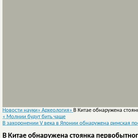
Новости науки»
Археология»
В Китае обнаружена стоян
«
Молнии будут бить чаще
В захоронении V века в Японии обнаружена римская п
В Китае обнаружена стоянка первобытно