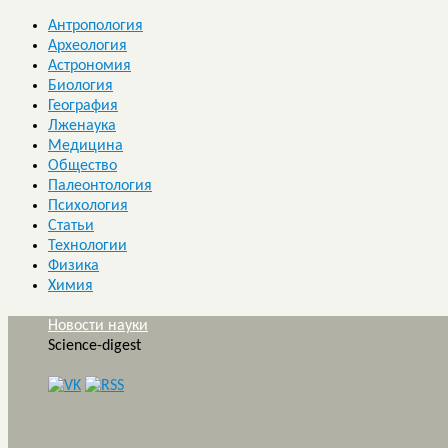
Антропология
Археология
Астрономия
Биология
География
Лженаука
Медицина
Общество
Палеонтология
Психология
Статьи
Технологии
Физика
Химия
Новости науки
Science-digest