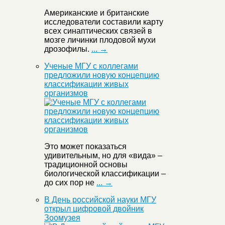
Американские и британские
исследователи составили карту
всех синаптических связей в
мозге личинки плодовой мухи
дрозофилы.
... →
Ученые МГУ с коллегами
предложили новую концепцию
классификации живых
организмов
Это может показаться
удивительным, но для «вида» –
традиционной основы
биологической классификации –
до сих пор не
... →
В День российской науки МГУ
открыл цифровой двойник
Зоомузея