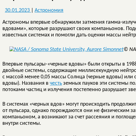
30.01.2023
|
Астрономия
Астрономы впервые обнаружили затмения гамма-излуче
вдовами», которые разрушают своих компаньонов. По
известных системах и помогли дать оценки массы нейт
© NAS
Впервые пульсары-«черные вдовы» были открыты в 1988
двойные системы, содержащие миллисекундную нейтро
с массой менее 0,05 массы Солнца (черные вдовы) или о
вдовы). Названия в
честь
земных пауков эти системы по
потоками частиц и излучения постепенно разрушает зв
В системах «черных вдов» могут происходить продолж
от пульсара, однако порождаются они не физическим з
компаньоном, а возникают за счет рассеяния и погло
внутри системы.