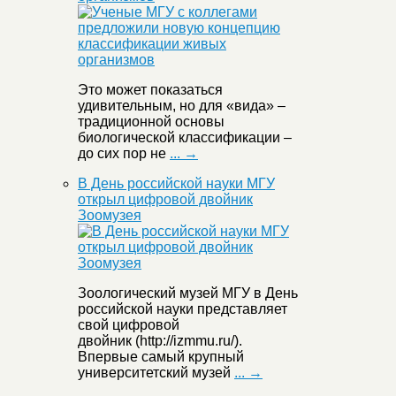
Это может показаться
удивительным, но для «вида» –
традиционной основы
биологической классификации –
до сих пор не
... →
В День российской науки МГУ
открыл цифровой двойник
Зоомузея
Зоологический музей МГУ в День
российской науки представляет
свой цифровой
двойник (http://izmmu.ru/).
Впервые самый крупный
университетский музей
... →