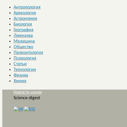
Антропология
Археология
Астрономия
Биология
География
Лженаука
Медицина
Общество
Палеонтология
Психология
Статьи
Технологии
Физика
Химия
Новости науки
Science-digest