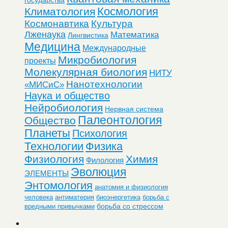
Космология
Климатология
Космонавтика
Культура
Лженаука
Математика
Лингвистика
Медицина
Международные
Микробиология
проекты
Молекулярная биология
НИТУ
Нанотехнологии
«МИСиС»
Наука и общество
Нейробиология
Нервная система
Палеонтология
Общество
Планеты
Психология
Технологии
Физика
Физиология
Химия
Филология
Эволюция
ЭЛЕМЕНТЫ
Энтомология
анатомия и физиология
человека
антиматерия
биоэнергетика
борьба с
борьба со стрессом
вредными привычками