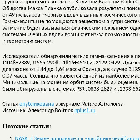
Группа астрономов во главе с Колином Кларком (Colin C
Общества Макса Планка опубликовала результаты поис
от 49 пульсаров-«черных вдов» в данных космического т
Гамма-кванты не поглощаются веществом внутри систем
затмение будет вызываться физическим покрытием одно
системам «черных вдов» возникает из-за возможности 
и геометрию систем.
Исследователи обнаружили четкие гамма-затмения в пя
J1048+2339, J1555-2908, J1816+4510 и J2129-0429. Для 
диапазоне от 1,44 до 1,64 массы Солнца, а в случае B19
0,07 массы Солнца, что является одной из наиболее ма
Минимальные наклонения орбит систем были оценены в 
были обнаружены в системах PSR J0838-2827 и J2333-55
Статья
опубликована
в журнале
Nature Astronomy
Источник: Александр Войтюк
nplus1.ru
Похожие статьи:
NASA: к Земле направляется «двойник» челябинск