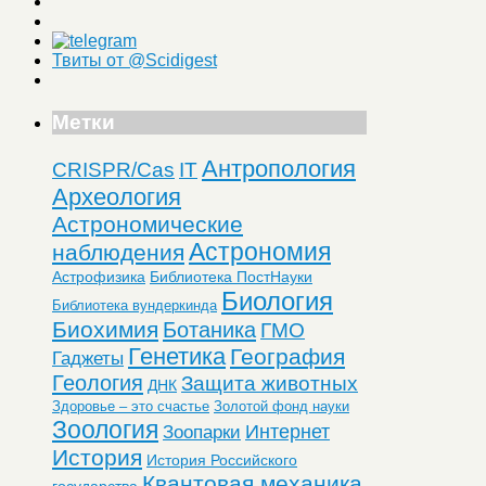
Твиты от @Scidigest
Метки
Антропология
CRISPR/Cas
IT
Археология
Астрономические
Астрономия
наблюдения
Астрофизика
Библиотека ПостНауки
Биология
Библиотека вундеркинда
Биохимия
Ботаника
ГМО
Генетика
География
Гаджеты
Геология
Защита животных
ДНК
Здоровье – это счастье
Золотой фонд науки
Зоология
Интернет
Зоопарки
История
История Российского
Квантовая механика
государства