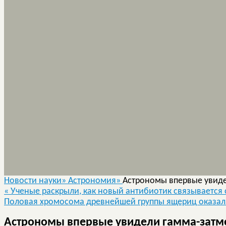
Новости науки»
Астрономия»
Астрономы впервые увиде
«
Ученые раскрыли, как новый антибиотик связывается
Половая хромосома древнейшей группы ящериц оказал
Астрономы впервые увидели гамма-затм