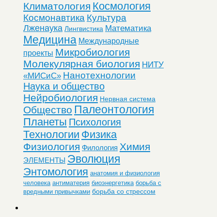
Космология
Климатология
Космонавтика
Культура
Лженаука
Математика
Лингвистика
Медицина
Международные
Микробиология
проекты
Молекулярная биология
НИТУ
Нанотехнологии
«МИСиС»
Наука и общество
Нейробиология
Нервная система
Палеонтология
Общество
Планеты
Психология
Технологии
Физика
Физиология
Химия
Филология
Эволюция
ЭЛЕМЕНТЫ
Энтомология
анатомия и физиология
человека
антиматерия
биоэнергетика
борьба с
борьба со стрессом
вредными привычками