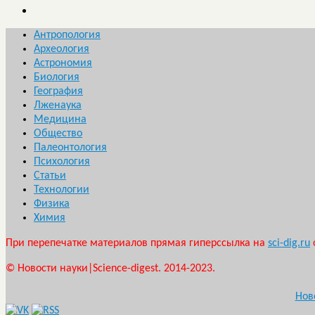
Антропология
Археология
Астрономия
Биология
География
Лженаука
Медицина
Общество
Палеонтология
Психология
Статьи
Технологии
Физика
Химия
При перепечатке материалов прямая гиперссылка на
sci-dig.ru
© Новости науки|Science-digest. 2014-2023.
Нов