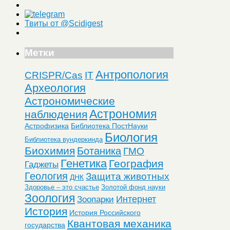
Твиты от @Scidigest
Метки
Антропология
CRISPR/Cas
IT
Археология
Астрономические
Астрономия
наблюдения
Астрофизика
Библиотека ПостНауки
Биология
Библиотека вундеркинда
Биохимия
Ботаника
ГМО
Генетика
География
Гаджеты
Геология
Защита животных
ДНК
Здоровье – это счастье
Золотой фонд науки
Зоология
Интернет
Зоопарки
История
История Российского
Квантовая механика
государства