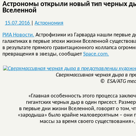
Астрономы открыли новый тип черных ды
Вселенной
15.07.2016
|
Астрономия
РИА Новости.
Астрофизики из Гарварда нашли первые док
галактиках в первые эпохи жизни Вселенной существов
в результате прямого гравитационного коллапса огромн
превращения в звезды, сообщает
Space.com.
Cверхмассивная черная дыра в п
© ESA/ATG med
«Главная особенность этого процесса заключ
гигантских черных дыр в один присест. Разме
в первые дни жизни Вселенной, говорят о том, 
«зародыша» было крайне маловероятным – они пр
массы за время своего существования»