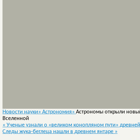
Новости науки»
Астрономия»
Астрономы открыли новый
Вселенной
«
Ученые узнали о «великом конопляном пути» древней
Следы жука-беглеца нашли в древнем янтаре
»