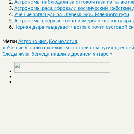
Астрономы наблюдали за оттоком газа из галактик
Астрономы расшифровали космический «жёсткий 
Ученые заглянули за «перемычку» Млечного пути
Астрономы впервые точно измерили скорость вра
Черная дыра «выдувает» ветра с почти световой с
Метки
Астрономия
,
Космология
.
«
Ученые узнали о «великом конопляном пути» древней
Следы жука-беглеца нашли в древнем янтаре
»