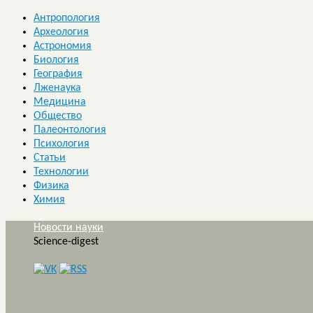
Антропология
Археология
Астрономия
Биология
География
Лженаука
Медицина
Общество
Палеонтология
Психология
Статьи
Технологии
Физика
Химия
Новости науки
Science-digest