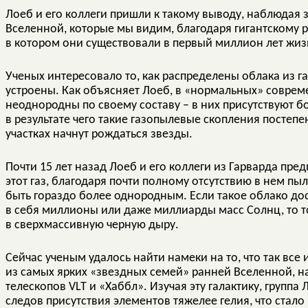
Лоеб и его коллеги пришли к такому выводу, наблюдая
Вселенной, которые мы видим, благодаря гигантскому 
в котором они существовали в первый миллион лет жи
Ученых интересовало то, как распределены облака из газ
устроены. Как объясняет Лоеб, в «нормальных» совреме
неоднородны по своему составу – в них присутствуют б
в результате чего такие газопылевые скопления постепе
участках начнут рождаться звезды.
Почти 15 лет назад Лоеб и его коллеги из Гарварда пре
этот газ, благодаря почти полному отсутствию в нем пы
быть гораздо более однородным. Если такое облако до
в себя миллионы или даже миллиарды масс Солнц, то т
в сверхмассивную черную дыру.
Сейчас ученым удалось найти намеки на то, что так все 
из самых ярких «звездных семей» ранней Вселенной, 
телескопов VLT и «Хаббл». Изучая эту галактику, группа 
следов присутствия элементов тяжелее гелия, что стал