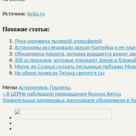
Источник:
lenta.ru
Похожие статьи:
Луна окружена пылевой атмосферой
Астрономы исследовали звезду Каптейна и ее пла
Обнаружена планета, которая вращается вокруг д
400 астероидов, которые угрожают Земле в ближа
Могло ли Солнце создать пустынные пейзажи Мар
На обоих полюсах Титана светится газ
Метки
Астрономия
,
Планеты
.
«
В ЦЕРНе наблюдали превращения бозона Хиггса
Удивительных карликовых динозавров обнаружили в Г