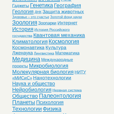
Генетика
География
Гаджеты
Геология
Защита животных
ДНК
Здоровье – это счастье
Золотой фонд науки
Зоология
Интернет
Зоопарки
История
История Российского
Квантовая механика
государства
Космология
Климатология
Космонавтика
Культура
Лженаука
Математика
Лингвистика
Медицина
Международные
Микробиология
проекты
Молекулярная биология
НИТУ
Нанотехнологии
«МИСиС»
Наука и общество
Нейробиология
Нервная система
Палеонтология
Общество
Планеты
Психология
Технологии
Физика