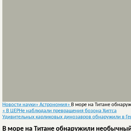
Новости науки»
Астрономия»
В море на Титане обнару
«
В ЦЕРНе наблюдали превращения бозона Хиггса
Удивительных карликовых динозавров обнаружили в Г
В море на Титане обнаружили необычный