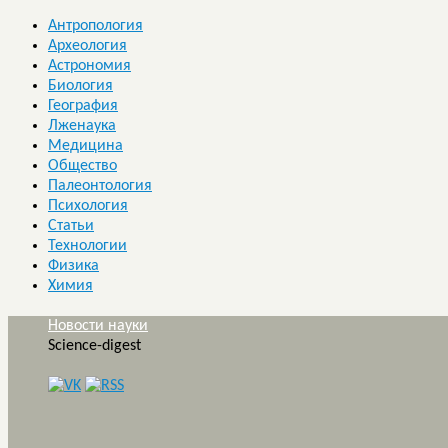
Антропология
Археология
Астрономия
Биология
География
Лженаука
Медицина
Общество
Палеонтология
Психология
Статьи
Технологии
Физика
Химия
Новости науки
Science-digest