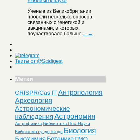
Ученые из Великобритании
провели несколько опросов,
связанных с генетикой и
вакцинами, в которых
поучаствовало больше
... →
Твиты от @Scidigest
Метки
Антропология
CRISPR/Cas
IT
Археология
Астрономические
Астрономия
наблюдения
Астрофизика
Библиотека ПостНауки
Биология
Библиотека вундеркинда
Биохимия
Ботаника
ГМО