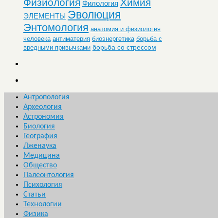
Физиология
Химия
Филология
Эволюция
ЭЛЕМЕНТЫ
Энтомология
анатомия и физиология
человека
антиматерия
биоэнергетика
борьба с
борьба со стрессом
вредными привычками
Антропология
Археология
Астрономия
Биология
География
Лженаука
Медицина
Общество
Палеонтология
Психология
Статьи
Технологии
Физика