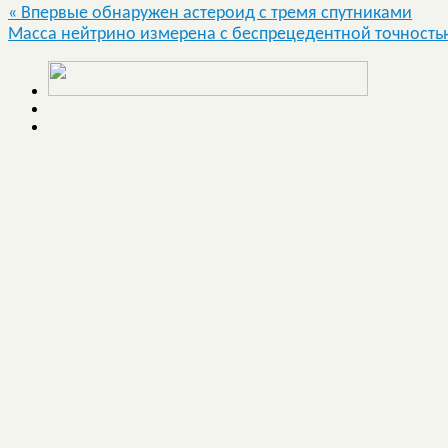
«
Впервые обнаружен астероид с тремя спутниками
Масса нейтрино измерена с беспрецедентной точностью,