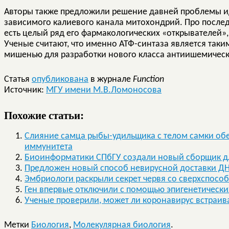
Авторы также предложили решение давней проблемы и
зависимого калиевого канала митохондрий. Про последн
есть целый ряд его фармакологических «открывателей
Ученые считают, что именно АТФ-синтаза является таким
мишенью для разработки нового класса антиишемическ
Статья
опубликована
в журнале
Function
Источник:
МГУ имени М.В.Ломоносова
Похожие статьи:
Слияние самца рыбы-удильщика с телом самки обе
иммунитета
Биоинформатики СПбГУ создали новый сборщик д
Предложен новый способ невирусной доставки ДН
Эмбриологи раскрыли секрет червя со сверхспосо
Ген впервые отключили с помощью эпигенетически
Ученые проверили, может ли коронавирус встраив
Метки
Биология
,
Молекулярная биология
.