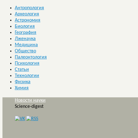
Антропология
Археология
Астрономия
Биология
География
Лженаука
Медицина
Общество
Палеонтология
Психология
Статьи
Технологии
Физика
Химия
Новости науки
Science-digest