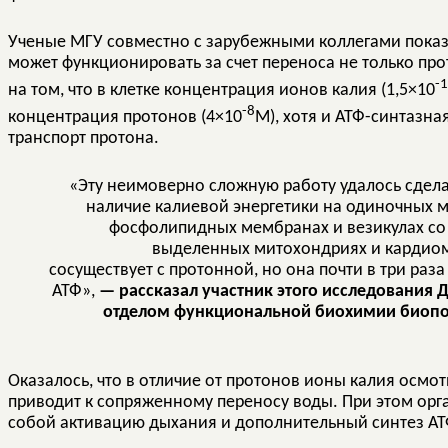
Ученые МГУ совместно с зарубежными коллегами показ
может функционировать за счет переноса не только про
-1
на том, что в клетке концентрация ионов калия (1,5×10
-8
концентрация протонов (4×10
М), хотя и АТФ-синтазн
транспорт протона.
«Эту неимоверно сложную работу удалось сдела
наличие калиевой энергетики на одиночных м
фосфолипидных мембранах и везикулах со
выделенных митохондриях и кардиоми
сосуществует с протонной, но она почти в три раз
АТФ»,
— рассказал участник этого исследования
отделом функциональной биохимии биопо
Оказалось, что в отличие от протонов ионы калия осмо
приводит к сопряженному переносу воды. При этом орга
собой активацию дыхания и дополнительный синтез АТ