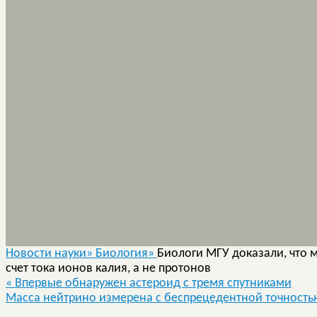
Новости науки»
Биология»
Биологи МГУ доказали, что 
счет тока ионов калия, а не протонов
«
Впервые обнаружен астероид с тремя спутниками
Масса нейтрино измерена с беспрецедентной точностью,