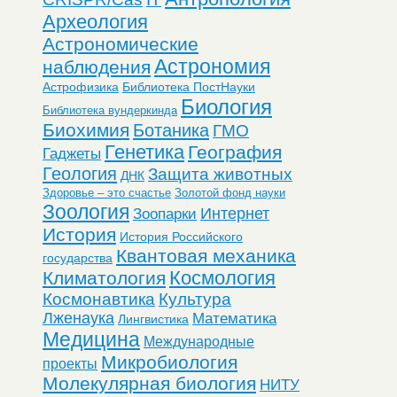
Археология
Астрономические
Астрономия
наблюдения
Астрофизика
Библиотека ПостНауки
Биология
Библиотека вундеркинда
Биохимия
Ботаника
ГМО
Генетика
География
Гаджеты
Геология
Защита животных
ДНК
Здоровье – это счастье
Золотой фонд науки
Зоология
Интернет
Зоопарки
История
История Российского
Квантовая механика
государства
Космология
Климатология
Космонавтика
Культура
Лженаука
Математика
Лингвистика
Медицина
Международные
Микробиология
проекты
Молекулярная биология
НИТУ