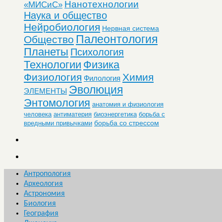
Нанотехнологии
«МИСиС»
Наука и общество
Нейробиология
Нервная система
Палеонтология
Общество
Планеты
Психология
Технологии
Физика
Физиология
Химия
Филология
Эволюция
ЭЛЕМЕНТЫ
Энтомология
анатомия и физиология
человека
антиматерия
биоэнергетика
борьба с
борьба со стрессом
вредными привычками
Антропология
Археология
Астрономия
Биология
География