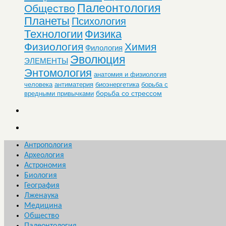
Палеонтология
Общество
Планеты
Психология
Технологии
Физика
Физиология
Химия
Филология
Эволюция
ЭЛЕМЕНТЫ
Энтомология
анатомия и физиология
человека
антиматерия
биоэнергетика
борьба с
борьба со стрессом
вредными привычками
Антропология
Археология
Астрономия
Биология
География
Лженаука
Медицина
Общество
Палеонтология