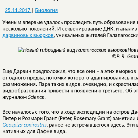
25.11.2017
|
Биология
Ученым впервые удалось проследить путь образования н
несколько поколений. И секвенирование ДНК, и анализ
дарвиновых вьюрков
, уникальных жителей Галапагосски
Нов
©P. R. Gran
Еще Дарвин предположил, что все они – а этих вьюрков
от одного предка, потомки которого адаптировались к 
размножения. Пара таких видов, очевидно, и скрестила
видообразования привести к появлению третьего. Об э
журналом
Science
.
Все началось с того, что в ходе экспедиции на остров 
Питер и Розмари Грант (Peter, Rosemary Grant) заметил
Geospiza conirostris
, ранее не встречавшегося здесь. Эти
нативных для Дафне вида.