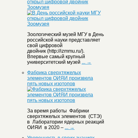
открыл цифровой двойник
Зоомузея
Зоологический музей МГУ в День
российской науки представляет
свой цифровой
двойник (http://izmmu.ru/).
Впервые самый крупный
университетский музей
... →
Фабрика сверхтяжелых
элементов ОИЯИ произвела
пять новых изотопов
За время работы Фабрики
сверхтяжелых элементов (СТЭ)
в Лаборатории ядерных реакций
ОИЯИ в 2020 –
... →
Уверенность в своих знаниях