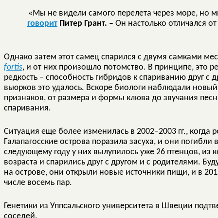
«Мы не видели самого перелета через море, но м
говорит
Питер Грант. –
Он настолько отличался от 
Однако затем этот самец спарился с двумя самками м
fortis
, и от них произошло потомство. В принципе, это 
редкость – способность гибридов к спариванию друг с 
вьюрков это удалось. Вскоре биологи наблюдали новы
признаков, от размера и формы клюва до звучания песн
спаривания.
Ситуация еще более изменилась в 2002–2003 гг., когда р
Галапагосские острова поразила засуха, и они погибли 
следующему году у них вылупилось уже 26 птенцов, из 
возраста и спарились друг с другом и с родителями. Бу
на острове, они открыли новые источники пищи, и в 2012
числе восемь пар.
Генетики из Уппсальского университета в Швеции подтв
соседей.