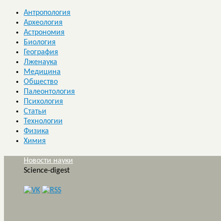
Антропология
Археология
Астрономия
Биология
География
Лженаука
Медицина
Общество
Палеонтология
Психология
Статьи
Технологии
Физика
Химия
Новости науки
Science-digest