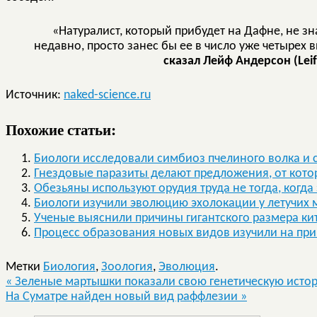
«Натуралист, который прибудет на Дафне, не зн
недавно, просто занес бы ее в число уже четырех 
сказал Лейф Андерсон (Leif
Источник:
naked-science.ru
Похожие статьи:
Биологи исследовали симбиоз пчелиного волка и 
Гнездовые паразиты делают предложения, от котор
Обезьяны используют орудия труда не тогда, когда э
Биологи изучили эволюцию эхолокации у летучих
Ученые выяснили причины гигантского размера ки
Процесс образования новых видов изучили на пр
Метки
Биология
,
Зоология
,
Эволюция
.
«
Зеленые мартышки показали свою генетическую исто
На Суматре найден новый вид раффлезии
»