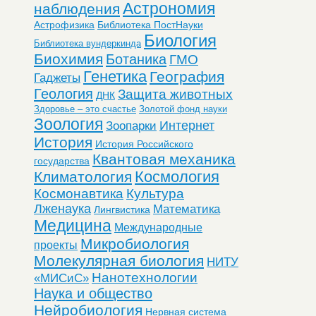
Астрономия
наблюдения
Астрофизика
Библиотека ПостНауки
Биология
Библиотека вундеркинда
Биохимия
Ботаника
ГМО
Генетика
География
Гаджеты
Геология
Защита животных
ДНК
Здоровье – это счастье
Золотой фонд науки
Зоология
Интернет
Зоопарки
История
История Российского
Квантовая механика
государства
Космология
Климатология
Космонавтика
Культура
Лженаука
Математика
Лингвистика
Медицина
Международные
Микробиология
проекты
Молекулярная биология
НИТУ
Нанотехнологии
«МИСиС»
Наука и общество
Нейробиология
Нервная система