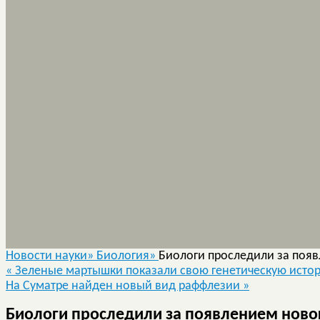
Новости науки»
Биология»
Биологи проследили за появ
«
Зеленые мартышки показали свою генетическую исто
На Суматре найден новый вид раффлезии
»
Биологи проследили за появлением ново