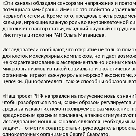
«Эти каналы обладали сенсорами напряжения и поэтому
потенциала мембраны. Именно это свойство играет кл
нервной системы. Кроме того, предковые четырехдоме
кальция, играющие важную роль во внутриклеточной си
дополняет соавтор статьи, младший научный сотрудни
Института цитологии РАН Ольга Матанцева.
Исследователи сообщают, что открытие не только пом
для клеток молекулярных комплексов, но и даст возмож
не охарактеризованных экспериментально ионных канал
микроорганизмов из такой социально и экологически з
организмы играют важную роль в морской экосистеме, 
цепочки. Динофлагелляты также способны образовывать
«Наш проект РНФ направлен на получение новых знани
чтобы разобраться в том, каким образом регулируется и
среды запускают их неконтролируемое размножение, п
вредоносным красным приливам, а также стимулируют 
Исследования ионных каналов являются необходимым 
задач», – отметил соавтор статьи, руководитель проек
одноклеточных организмов Сергей Скарлато.