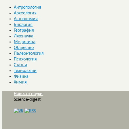
Антропология
Археология
Астрономия
Биология
География
Лженаука
Медицина
Общество
Палеонтология
Психология
Статьи
Технологии
Физика
Химия
Новости науки
Science-digest