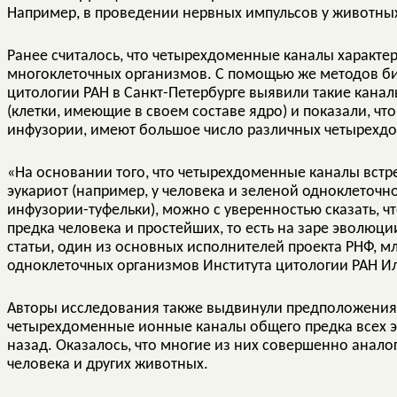
Например, в проведении нервных импульсов у животны
Ранее считалось, что четырехдоменные каналы характе
многоклеточных организмов. С помощью же методов б
цитологии РАН в Санкт-Петербурге выявили такие канал
(клетки, имеющие в своем составе ядро) и показали, ч
инфузории, имеют большое число различных четырехд
«На основании того, что четырехдоменные каналы встр
эукариот (например, у человека и зеленой одноклеточ
инфузории-туфельки), можно с уверенностью сказать, ч
предка человека и простейших, то есть на заре эволюции
статьи, один из основных исполнителей проекта РНФ, 
одноклеточных организмов Института цитологии РАН И
Авторы исследования также выдвинули предположения 
четырехдоменные ионные каналы общего предка всех э
назад. Оказалось, что многие из них совершенно анал
человека и других животных.