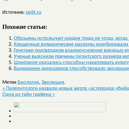
Источник:
polit.ru
Похожие статьи:
Обезьяны используют орудия труда не тогда, когда э
Крошечные вулканические разломы инкубировали
Генетики подтвердили взаимоусиление вредных м
Ученые выяснили причины гигантского размера ки
Шимпанзе оказались способны накапливать культ
Вымирание динозавров способствовало эволюции
Метки
Биология
,
Эволюция
.
«
Палеонтологи назвали новых жертв «астероида-убий
Одна из тайн графена
»