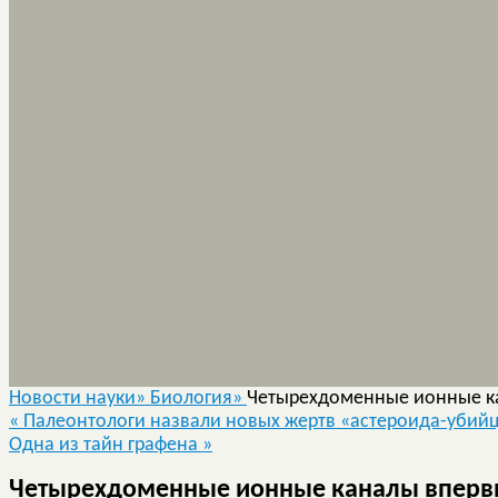
Новости науки»
Биология»
Четырехдоменные ионные к
«
Палеонтологи назвали новых жертв «астероида-убий
Одна из тайн графена
»
Четырехдоменные ионные каналы вперв