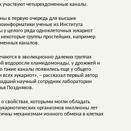
х участвуют четырехдоменные каналы.
рны в первую очередь для высших
иоинформатики ученые из Института
ы у целого ряда одноклеточных эукариот
то некоторые группы простейших, например
оменных каналов.
ечаются в эволюционно далеких группах
ной водоросли хламидомонады, у дрожжей и
то такие каналы появились еще у общего
 всех эукариот», – рассказал первый автор
младший научный сотрудник лаборатории
лья Поздняков.
о свойствах, которыми могли обладать
укариотических организмов миллионы лет
огичны механизмам ионного обмена в клетках