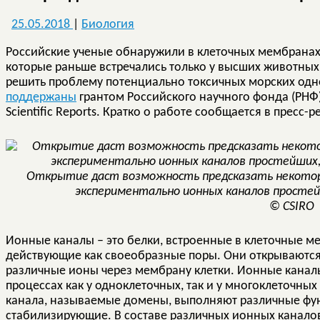
25.05.2018
|
Биология
Российские ученые обнаружили в клеточных мембранах
которые раньше встречались только у высших животны
решить проблему потенциально токсичных морских од
поддержаны
грантом Российского научного фонда (РНФ)
Scientific Reports. Кратко о работе сообщается в пресс-
Открытие даст возможность предсказать некотор
экспериментально ионных каналов простей
© CSIRO
Ионные каналы – это белки, встроенные в клеточные м
действующие как своеобразные поры. Они открываются
различные ионы через мембрану клетки. Ионные канал
процессах как у одноклеточных, так и у многоклеточны
канала, называемые домены, выполняют различные функ
стабилизирующие. В составе различных ионных канало