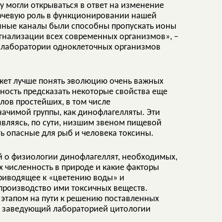
 могли открываться в ответ на изменение
ючевую роль в функционировании нашей
нные каналы были способны пропускать ионы
гнализации всех современных организмов», –
к лаборатории одноклеточных организмов
ожет лучше понять эволюцию очень важных
ность предсказать некоторые свойства еще
ов простейших, в том числе
начимой группы, как динофлагелляты. Эти
являясь, по сути, низшим звеном пищевой
 опасные для рыб и человека токсины.
й о физиологии динофлагеллят, необходимых,
х численность в природе и какие факторы
риводящее к «цветению воды» и
производство ими токсичных веществ.
этапом на пути к решению поставленных
та, заведующий лабораторией цитологии