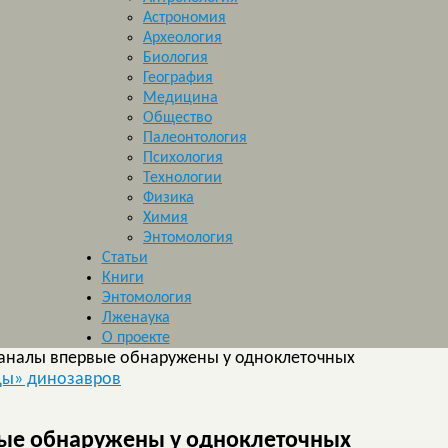
Астрономия
Археология
Биология
География
Медицина
Общество
Палеонтология
Психология
Технологии
Физика
Химия
Энтомология
Статьи
Книги
Энтомология
Лженаука
О проекте
аналы впервые обнаружены у одноклеточных
цы» динозавров
ые обнаружены у одноклеточных