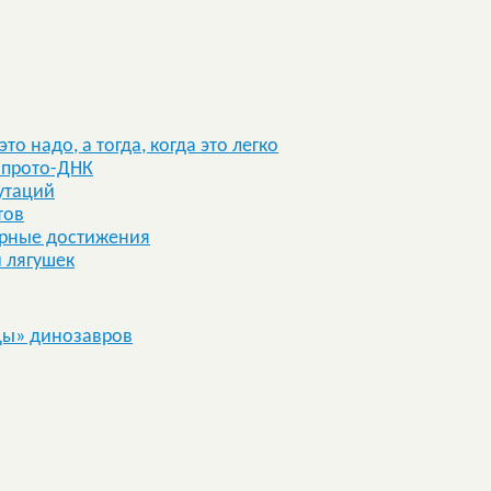
то надо, а тогда, когда это легко
 прото-ДНК
утаций
тов
урные достижения
 лягушек
цы» динозавров