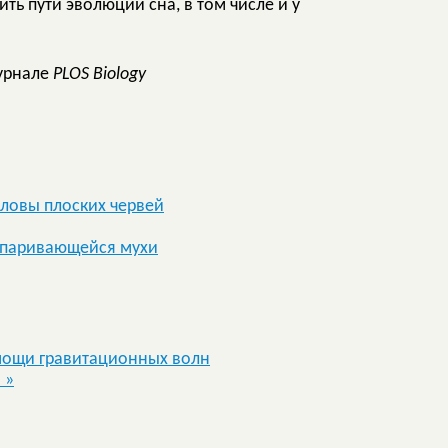
ть пути эволюции сна, в том числе и у
урнале
PLOS Biology
оловы плоских червей
 спаривающейся мухи
мощи гравитационных волн
»
»