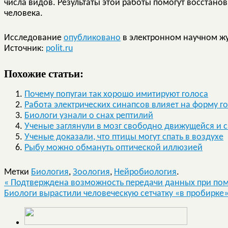
числа видов. Результаты этой работы помогут восстанови
человека.
Исследование
опубликовано
в электронном научном ж
Источник:
polit.ru
Похожие статьи:
Почему попугаи так хорошо имитируют голоса
Работа электрических синапсов влияет на форму г
Биологи узнали о снах рептилий
Ученые заглянули в мозг свободно движущейся и
Ученые доказали, что птицы могут спать в воздухе
Рыбу можно обмануть оптической иллюзией
Метки
Биология
,
Зоология
,
Нейробиология
.
«
Подтверждена возможность передачи данных при по
Биологи вырастили человеческую сетчатку «в пробирке