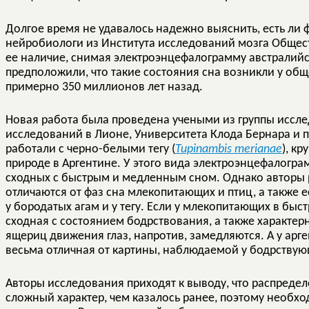
Долгое время не удавалось надежно выяснить, есть ли ф
нейробиологи из Института исследований мозга Общес
ее наличие, снимая электроэнцефалограмму австралийс
предположили, что такие состояния сна возникли у об
примерно 350 миллионов лет назад.
Новая работа была проведена учеными из группы иссл
исследований в Лионе, Университета Клода Бернара и 
работали с черно-белыми тегу (
Tupinambis merianae
), к
природе в Аргентине. У этого вида электроэнцефалогра
сходных с быстрым и медленным сном. Однако авторы 
отличаются от фаз сна млекопитающих и птиц, а также 
у бородатых агам и у тегу. Если у млекопитающих в быс
сходная с состоянием бодрствования, а также характер
ящериц движения глаз, напротив, замедляются. А у арге
весьма отличная от картины, наблюдаемой у бодрству
Авторы исследования приходят к выводу, что распреде
сложный характер, чем казалось ранее, поэтому необх