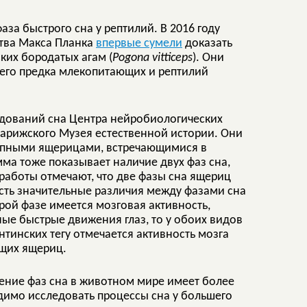
аза быстрого сна у рептилий. В 2016 году
тва Макса Планка
впервые сумели
доказать
ких бородатых агам (
Pogona vitticeps
). Они
щего предка млекопитающих и рептилий
едований сна Центра нейробиологических
парижского Музея естественной истории. Они
рупными ящерицами, встречающимися в
мма тоже показывает наличие двух фаз сна,
работы отмечают, что две фазы сна ящериц
есть значительные различия между фазами сна
трой фазе имеется мозговая активность,
ные быстрые движения глаз, то у обоих видов
нтинских тегу отмечается активность мозга
ющих ящериц.
ление фаз сна в животном мире имеет более
одимо исследовать процессы сна у большего