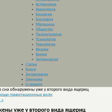
Астрономия
Археология
Биология
География
Медицина
Общество
Палеонтология
Психология
Технологии
Физика
Химия
Энтомология
Статьи
Книги
Энтомология
Лженаука
О проекте
 сна обнаружены уже у второго вида ящериц
мощи гравитационных волн
»
»
жены уже у второго вида ящериц