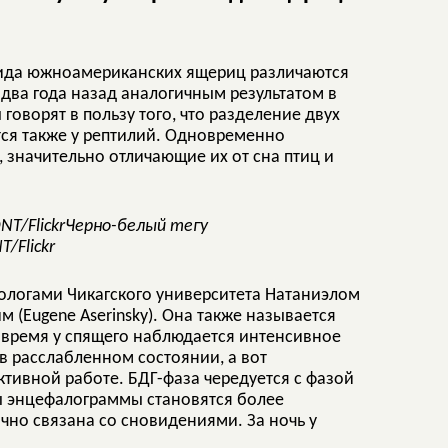
 вида южноамериканских ящериц различаются
два года назад аналогичным результатом в
оворят в пользу того, что разделение двух
тся также у рептилий. Одновременно
 значительно отличающие их от сна птиц и
Черно-белый тегу
/Flickr
иологами Чикагского университета Натаниэлом
 (Eugene Aserinsky). Она также называется
то время у спящего наблюдается интенсивное
 в расслабленном состоянии, а вот
активной работе. БДГ-фаза чередуется с фазой
ны энцефалограммы становятся более
но связана со сновидениями. За ночь у