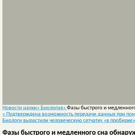
Новости науки»
Биология»
Фазы быстрого и медленного
«
Подтверждена возможность передачи данных при по
Биологи вырастили человеческую сетчатку «в пробирке
Фазы быстрого и медленного сна обнару