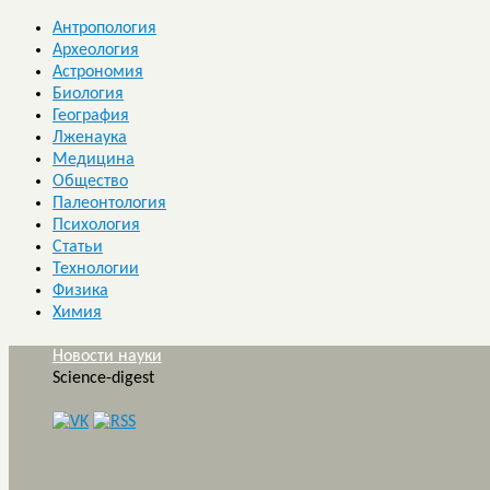
Антропология
Археология
Астрономия
Биология
География
Лженаука
Медицина
Общество
Палеонтология
Психология
Статьи
Технологии
Физика
Химия
Новости науки
Science-digest