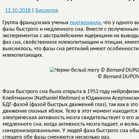
13.10.2018
|
Биология
Группа французских ученых
подтвердила
, что у одного
фазы быстрого и медленного сна. Вместе с полученным 
экспериментах с австралийскими ящерицами их выводы г
фаз сна, свойственное млекопитающим и птицам, имее
выяснилось, что фазы сна рептилий имеют особенности,
млекопитающих.
© Bernard DUPONT
Фаза быстрого сна была открыта в 1953 году нейрофиз
Клейтманом (Nathaniel Kleitman) и Юджином Асертинским
БДГ-фазой (фазой быстрых движений глаз), так как в э
движение глазных яблок. Тело в этот момент находится
электрическая активность мозга свидетельствует о его 
медленного сна, когда активность мозга падает, и вол
синхронизированными. У людей фаза быстрого сна обыч
спящего обе фазы сменяются несколько раз.