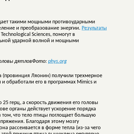
ладает такими мощными противоударными
еление и преобразование энергии.
Результаты
echnological Sciences, помогут в
льной ударной волной и мощными
Фото:
phys.org
а (провинция Ляонин) получили трехмерное
и обработали его в программах Mimics и
о 25 герц, а скорость движения его головы
лове органы действует ускорение порядка
 в том, что тело птицы поглощает большую
напряжения. Благодаря этому мозгу
она рассеивается в форме тепла (из-за чего