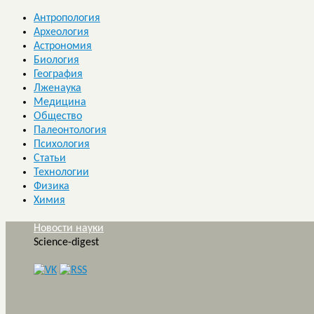
Антропология
Археология
Астрономия
Биология
География
Лженаука
Медицина
Общество
Палеонтология
Психология
Статьи
Технологии
Физика
Химия
Новости науки
Science-digest