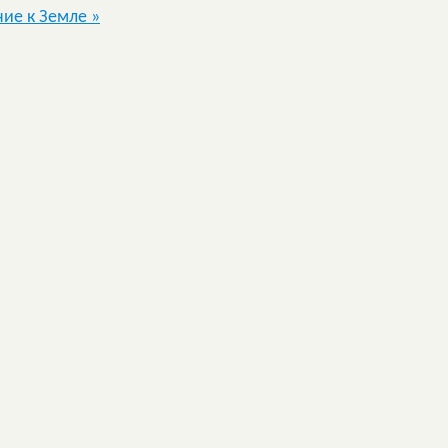
ние к Земле
»