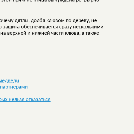
о этой причине птица вынуждена регулярно
почему дятлы, долбя клювом по дереву, не
о защита обеспечивается сразу несколькими
на верхней и нижней части клюва, а также
 медведи
 партнерами
ых нельзя отказаться