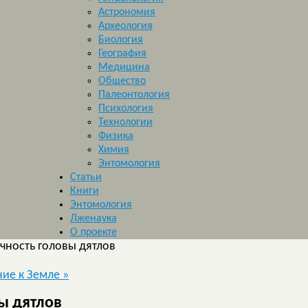
Астрономия
Археология
Биология
География
Медицина
Общество
Палеонтология
Психология
Технологии
Физика
Химия
Энтомология
Статьи
Книги
Энтомология
Лженаука
О проекте
чность головы дятлов
ние к Земле
»
ы дятлов