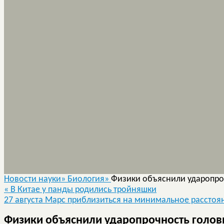
Новости науки»
Биология»
Физики объяснили ударопро
«
В Китае у панды родились тройняшки
27 августа Марс приблизиться на минимальное расстоя
Физики объяснили ударопрочность голов