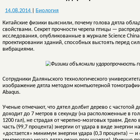
14.08.2014
|
Биология
Китайские физики выяснили, почему голова дятла об
свойствами. Секрет прочности черепа птицы — распред
исследования, опубликованные в журнале Science China T
проектировании зданий, способных выстоять перед си
вибрациями.
Сотрудники Даляньского технологического университет
изображение дятла методом компьютерной томографии 
Abaqus.
Ученые отмечают, что дятел долбит дерево с частотой д
доходит до 7 метров в секунду (на расположенные в го
1200 гал), не страдая от черепно-мозговых травм. Дело
часть (99,7 процента) энергии от удара в виде энергии 
«достается» минимум энергии удара (0,3 процента) — и 