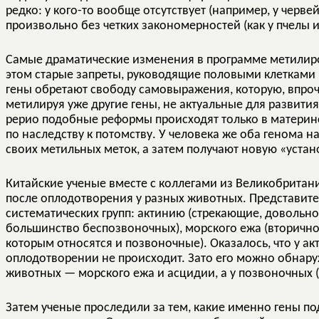
редко: у кого-то вообще отсутствует (например, у червей
произвольно без четких закономерностей (как у пчелы 
Самые драматические изменения в программе метилир
этом старые запреты, руководящие половыми клетками 
гены обретают свободу самовыражения, которую, впроч
метилируя уже другие гены, не актуальные для развития
рерио подобные реформы происходят только в материнс
по наследству к потомству. У человека же оба генома н
своих метильных меток, а затем получают новую «устан
Китайские ученые вместе с коллегами из Великобрита
после оплодотворения у разных животных. Представит
систематических групп: актинию (стрекающие, довольно 
большинство беспозвоночных), морского ежа (вторичнор
которым относятся и позвоночные). Оказалось, что у а
оплодотворении не происходит. Зато его можно обнару
животных — морского ежа и асцидии, а у позвоночных (
Затем ученые проследили за тем, какие именно гены п