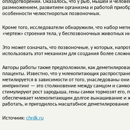
оплодотворении. Оказалось, что у рыб, мышей и челове
размножением, развитием организма и работой приоб
особенности челюстноротых позвоночных.
Кроме того, исследователи обнаружили, что набор мети
«чертеж» строения тела, у беспозвоночных животных ни
Это может означать, что позвоночные, у которых, напро
использовать этот механизм для создания более сложн
Авторы работы также предположили, как деметилирова
плаценты. Известно, что у млекопитающих распростран
метилируется в зависимости от того, унаследованы они о
импринтинг — это столкновение между самцом и самкой
стимулируют рост зародыша, гены самки тормозят его, 
обеспечивает млекопитающим долгое вынашивание и жи
работать, и пригодилось масштабное деметилирование 
Источник:
chrdk.ru