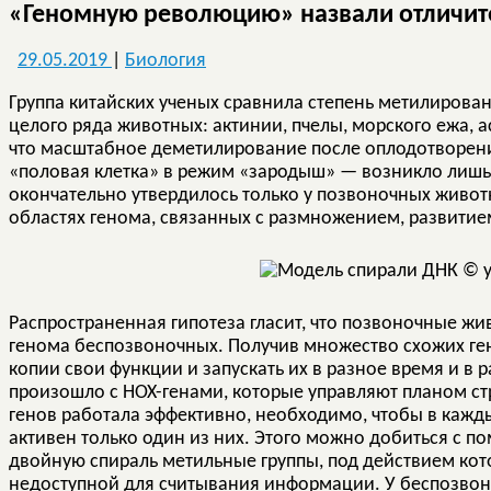
«Геномную революцию» назвали отличи
29.05.2019
|
Биология
Группа китайских ученых сравнила степень метилирован
целого ряда животных: актинии, пчелы, морского ежа, 
что масштабное деметилирование после оплодотворен
«половая клетка» в режим «зародыш» — возникло лишь
окончательно утвердилось только у позвоночных животн
областях генома, связанных с размножением, развити
Распространенная гипотеза гласит, что позвоночные жи
генома беспозвоночных. Получив множество схожих ге
копии свои функции и запускать их в разное время и в р
произошло с HOX-генами, которые управляют планом стр
генов работала эффективно, необходимо, чтобы в кажд
активен только один из них. Этого можно добиться с 
двойную спираль метильные группы, под действием кот
недоступной для считывания информации. У беспозво