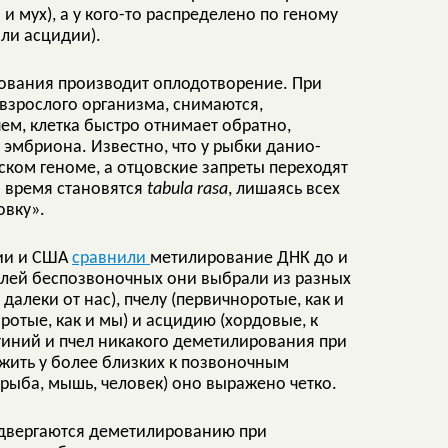
 и мух), а у кого-то распределено по геному
или асцидии).
ования производит оплодотворение. При
взрослого организма, снимаются,
ем, клетка быстро отнимает обратно,
 эмбриона. Известно, что у рыбки данио-
ком геноме, а отцовские запреты переходят
а время становятся
tabula rasa
, лишаясь всех
овку».
нии и США
сравнили
метилирование ДНК до и
елей беспозвоночных они выбрали из разных
далеки от нас), пчелу (первичноротые, как и
отые, как и мы) и асцидию (хордовые, к
ктиний и пчел никакого деметилирования при
жить у более близких к позвоночным
рыба, мышь, человек) оно выражено четко.
одвергаются деметилированию при