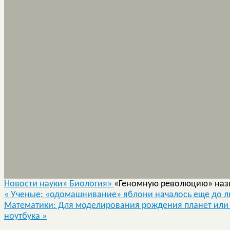
Новости науки»
Биология»
«Геномную революцию» наз
«
Ученые: «одомашнивание» яблони началось еще до 
Математики: Для моделирования рождения планет или 
ноутбука
»