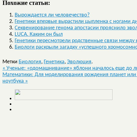
Похожие статьи:
Вырождается ли человечество?
Генетики впервые вырастили цыпленка с ногами д
Секвенирование генома апостасии прояснило эво
LUCA. Каким он был
Генетики пересмотрели родственные связи между 
Биологи раскрыли загадку «успешного хромосомн
Метки
Биология
,
Генетика
,
Эволюция
.
«
Ученые: «одомашнивание» яблони началось еще до 
Математики: Для моделирования рождения планет или 
ноутбука
»