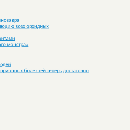
инозавра
люцию всех орхидных
китами
ого монстра»
людей
прионных болезней теперь достаточно