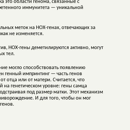
ка это области генома, связанные с
ретенного иммунитета — уникальной
льных меток на НОХ-генах, отвечающих за
как не изменяется.
тив, НОХ-гены деметилируются активно, могут
ых тел.
ние могло способствовать появлению
ен генный импринтинг — часть генов
т отца или от матери. Считается, что
 на генетическом уровне: гены самца
подстраивая под размер матки. Этот механизм
ворождение. И для того, чтобы он мог
генов.