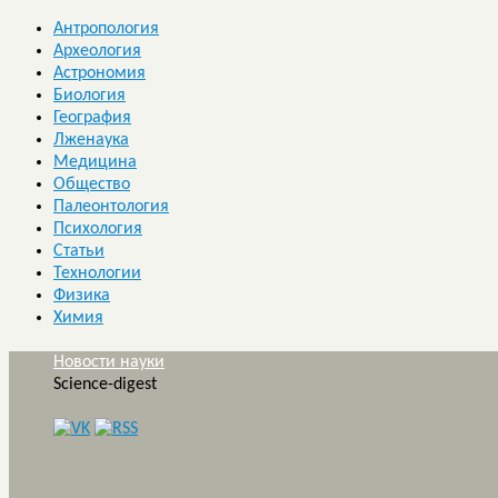
Антропология
Археология
Астрономия
Биология
География
Лженаука
Медицина
Общество
Палеонтология
Психология
Статьи
Технологии
Физика
Химия
Новости науки
Science-digest