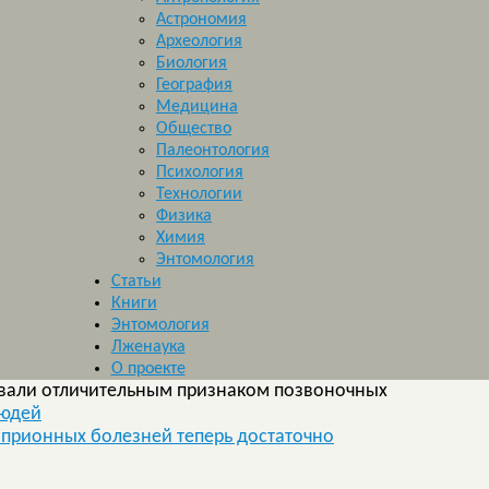
Астрономия
Археология
Биология
География
Медицина
Общество
Палеонтология
Психология
Технологии
Физика
Химия
Энтомология
Статьи
Книги
Энтомология
Лженаука
О проекте
вали отличительным признаком позвоночных
людей
прионных болезней теперь достаточно