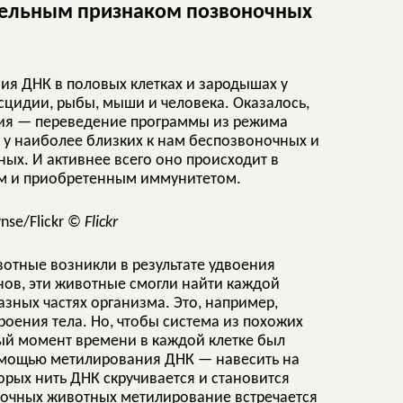
тельным признаком позвоночных
ия ДНК в половых клетках и зародышах у
асцидии, рыбы, мыши и человека. Оказалось,
ия — переведение программы из режима
 у наиболее близких к нам беспозвоночных и
ых. И активнее всего оно происходит в
ем и приобретенным иммунитетом.
©
Flickr
вотные возникли в результате удвоения
нов, эти животные смогли найти каждой
азных частях организма. Это, например,
оения тела. Но, чтобы система из похожих
ый момент времени в каждой клетке был
помощью метилирования ДНК — навесить на
орых нить ДНК скручивается и становится
ночных животных метилирование встречается