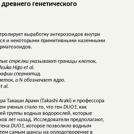
древнего генетического
онтролирует выработку антерозоидов внутри
ется и некоторыми примитивными наземными
ерматозоидов.
афии сперматид.
еток, а N
обозначает ядро.
t al.
 Такаши Араки (Takashi Araki) и профессора
м ученых стало то, что ген
DUO1
, как
ей группы водных водорослей, которые
ов лет назад. Исследователи предполагают,
 гена
DUO1
, которое позволило водным
 тем самым шансы на оплодотворение в