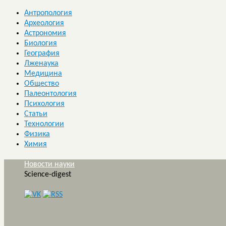
Антропология
Археология
Астрономия
Биология
География
Лженаука
Медицина
Общество
Палеонтология
Психология
Статьи
Технологии
Физика
Химия
Новости науки
Science-digest