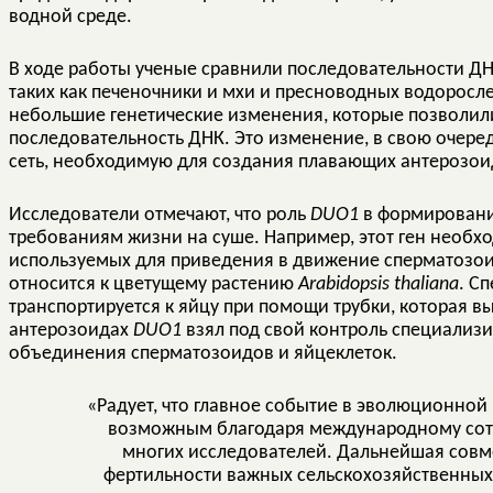
водной среде.
В ходе работы ученые сравнили последовательности Д
таких как печеночники и мхи и пресноводных водоросл
небольшие генетические изменения, которые позволил
последовательность ДНК. Это изменение, в свою очере
сеть, необходимую для создания плавающих антерозои
Исследователи отмечают, что роль
DUO1
в формировани
требованиям жизни на суше. Например, этот ген необхо
используемых для приведения в движение сперматозоид
относится к цветущему растению
Arabidopsis thaliana
. С
транспортируется к яйцу при помощи трубки, которая вы
антерозоидах
DUO1
взял под свой контроль специализ
объединения сперматозоидов и яйцеклеток.
«Радует, что главное событие в эволюционной
возможным благодаря международному сот
многих исследователей. Дальнейшая совм
фертильности важных сельскохозяйственных