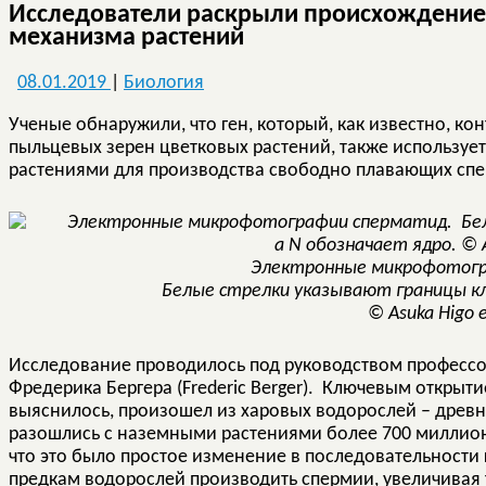
Исследователи раскрыли происхождение 
механизма растений
08.01.2019
|
Биология
Ученые обнаружили, что ген, который, как известно, к
пыльцевых зерен цветковых растений, также использу
растениями для производства свободно плавающих сп
Электронные микрофотогр
Белые стрелки указывают границы кл
© Asuka Higo e
Исследование проводилось под руководством профессора
Фредерика Бергера (Frederic Berger). Ключевым открытие
выяснилось, произошел из харовых водорослей – древн
разошлись с наземными растениями более 700 миллион
что это было простое изменение в последовательности
предкам водорослей производить спермии, увеличивая