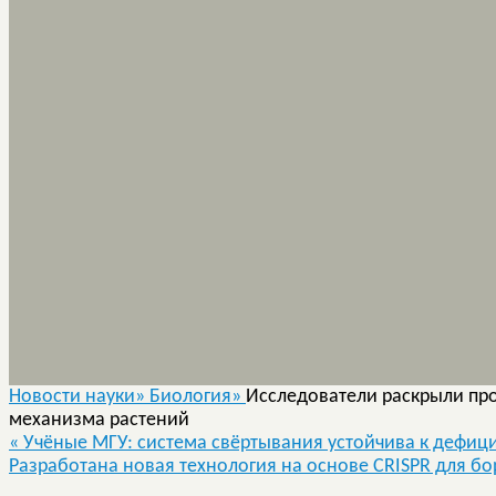
Новости науки»
Биология»
Исследователи раскрыли пр
механизма растений
«
Учёные МГУ: система свёртывания устойчива к дефиц
Разработана новая технология на основе CRISPR для 