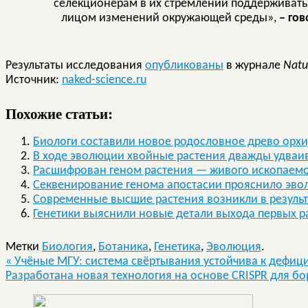
селекционерам в их стремлении поддерживать
лицом изменений окружающей среды»,
– го
Результаты исследования
опубликованы
в журнале
Nat
Источник:
naked-science.ru
Похожие статьи:
Биологи составили новое родословное древо орх
В ходе эволюции хвойные растения дважды удваи
Расшифрован геном растения — живого ископаем
Секвенирование генома апостасии прояснило эво
Современные высшие растения возникли в результа
Генетики выяснили новые детали выхода первых р
Метки
Биология
,
Ботаника
,
Генетика
,
Эволюция
.
«
Учёные МГУ: система свёртывания устойчива к дефиц
Разработана новая технология на основе CRISPR для 