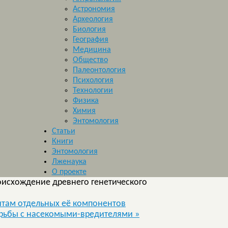
Астрономия
Археология
Биология
География
Медицина
Общество
Палеонтология
Психология
Технологии
Физика
Химия
Энтомология
Статьи
Книги
Энтомология
Лженаука
О проекте
оисхождение древнего генетического
итам отдельных её компонентов
борьбы с насекомыми-вредителями
»