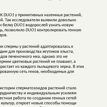
НК
DUO1
у примитивных наземных растений,
ей. Так исследователи выявили довольно
и белку
DUO1
водорослей узнать новую
дь, позволило
DUO1
контролировать генную
дов.
и спермы у растений адаптировалась к
дим для производства жгутиков хлыста,
ов печеночного мха, однако это не
пермии цветковых растений не плавают, а
растает из каждого пыльцевого зерна. В этих
ированную сеть генов, необходимых для
 истории сперматозоидов растений стало
рудничеству и индивидуальным усилиям
естная работа по созданию генных сетей
 культур, откроет новые способы помощи