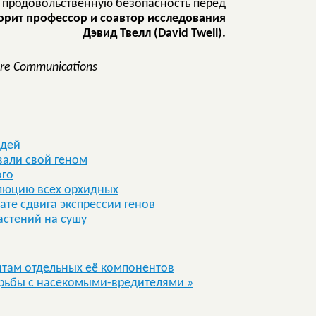
 продовольственную безопасность перед
ворит профессор и соавтор исследования
Дэвид Твелл (David Twell).
ure Communications
идей
вали свой геном
ого
люцию всех орхидных
те сдвига экспрессии генов
астений на сушу
итам отдельных её компонентов
борьбы с насекомыми-вредителями
»