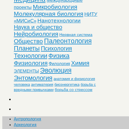
Микробиология
проекты
Молекулярная биология
НИТУ
Нанотехнологии
«МИСиС»
Наука и общество
Нейробиология
Нервная система
Палеонтология
Общество
Планеты
Психология
Технологии
Физика
Физиология
Химия
Филология
Эволюция
ЭЛЕМЕНТЫ
Энтомология
анатомия и физиология
человека
антиматерия
биоэнергетика
борьба с
борьба со стрессом
вредными привычками
Антропология
Археология