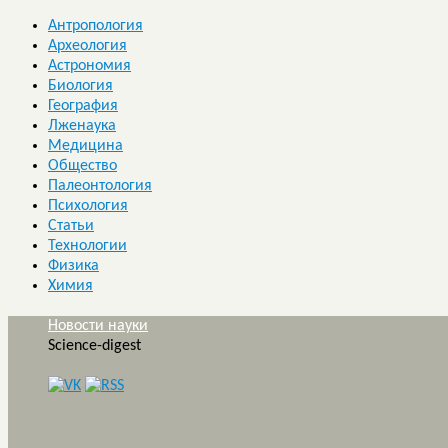
Антропология
Археология
Астрономия
Биология
География
Лженаука
Медицина
Общество
Палеонтология
Психология
Статьи
Технологии
Физика
Химия
Новости науки
Science-digest