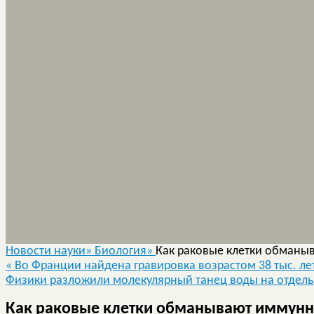
Новости науки»
Биология»
Как раковые клетки обманы
«
Во Франции найдена гравировка возрастом 38 тыс. ле
Физики разложили молекулярный танец воды на отдел
Как раковые клетки обманывают иммунн