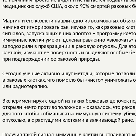
то причинам просто не видит и не пытается подавить ра
медицинских служб США, около 90% смертей раковых б
Мартин и его коллеги нашли одно из возможных объяс
начинают игнорировать рак, изучая то, как раковые кле
сигналов, запускающих в них апоптоз – программу кле
иммунные клетки умеют целенаправленно «включать» ап
заподозрили в превращении в раковую опухоль. Для э
клеткой, изучают ее поверхность и выделяют особые б
при подтверждении ее раковой природы.
Сегодня ученые активно ищут методы, которые позволил
в раковых клетках, что помогло бы «чисто» уничтожать 
или радиотерапию.
Экспериментируя с одной из таких белковых цепочек по
открыли нечто противоположное – оказалось, что раков
для того, чтобы «обманывать» иммунную систему, убежд
опухолью, а с растущими клетками в заживающей ране.
Получив такой сигнал, иммунные клетки выстраивают «