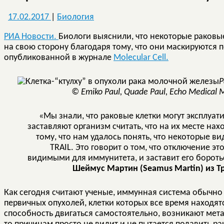
17.02.2017
|
Биология
РИА Новости.
Биологи выяснили, что некоторые раковы
на свою сторону благодаря тому, что они маскируются п
опубликованной в журнале
Molecular Cell.
Р
© Emiko Paul, Quade Paul, Echo Medical 
«Мы знали, что раковые клетки могут эксплуати
заставляют организм считать, что на их месте н
тому, что нам удалось понять, что некоторые в
TRAIL. Это говорит о том, что отключение э
видимыми для иммунитета, и заставит его боротьс
Шеймус Мартин (Seamus Martin) из Т
Как сегодня считают ученые, иммунная система обычно
первичных опухолей, клетки которых все время находят
способность двигаться самостоятельно, возникают мет