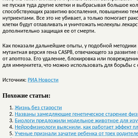
не пуская туда другие клетки и выбрасывая большое кол
способствующих развитию воспаления, повышению тем
нутриентами. Все это не убивает, а только помогает ра
клетки будут отлавливать и уничтожать молекулы лекарс
дополнительно защищая ее от смерти.
Как показали дальнейшие опыты, у подобной методики з
мутантная версия гена CASP8, отвечающего за развитие
от апоптоза. Его удаление, блокировка или поврежден
для иммунитета, что можно использовать для борьбы с
Источник:
РИА Новости
Похожие статьи:
Жизнь без старости
Названы замедляющие генетическое старение физ
Биологи предложили модельное животное для из
Нейрофизиологи выяснили, как работает эффект п
Ученые признали зачатие ребенка от трех родите