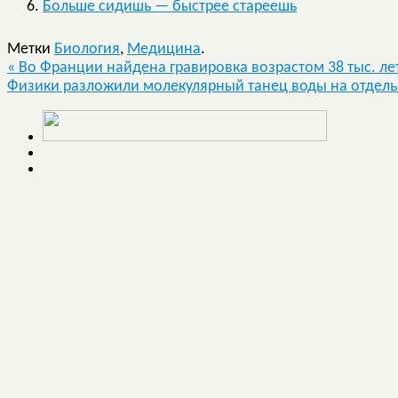
Больше сидишь — быстрее стареешь
Метки
Биология
,
Медицина
.
«
Во Франции найдена гравировка возрастом 38 тыс. ле
Физики разложили молекулярный танец воды на отдел