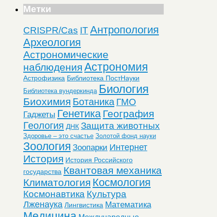
Метки
Антропология
CRISPR/Cas
IT
Археология
Астрономические
Астрономия
наблюдения
Астрофизика
Библиотека ПостНауки
Биология
Библиотека вундеркинда
Биохимия
Ботаника
ГМО
Генетика
География
Гаджеты
Геология
Защита животных
ДНК
Здоровье – это счастье
Золотой фонд науки
Зоология
Интернет
Зоопарки
История
История Российского
Квантовая механика
государства
Космология
Климатология
Космонавтика
Культура
Лженаука
Математика
Лингвистика
Медицина
Международные