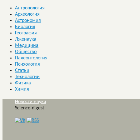
Антропология
Археология
Астрономия
Биология
География
Лженаука
Медицина
Общество
Палеонтология
Психология
Статьи
Технологии
Физика
Химия
Новости науки
Science-digest