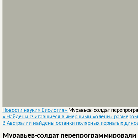
Новости науки»
Биология»
Муравьев-солдат перепрогр
«
Найдены считавшиеся вымершими «олени» размером 
В Австралии найдены останки полярных пернатых дин
Муравьев-солдат перепрограммировали в