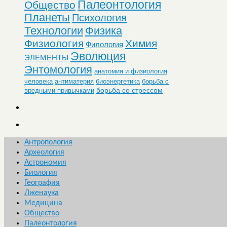
Палеонтология
Общество
Планеты
Психология
Технологии
Физика
Физиология
Химия
Филология
Эволюция
ЭЛЕМЕНТЫ
Энтомология
анатомия и физиология
человека
антиматерия
биоэнергетика
борьба с
борьба со стрессом
вредными привычками
Антропология
Археология
Астрономия
Биология
География
Лженаука
Медицина
Общество
Палеонтология