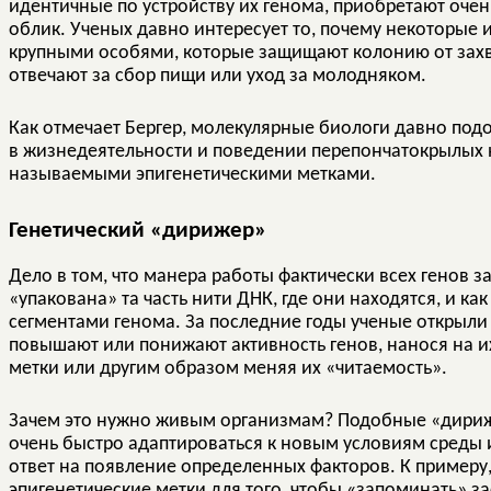
идентичные по устройству их генома, приобретают оче
облик. Ученых давно интересует то, почему некоторые 
крупными особями, которые защищают колонию от захв
отвечают за сбор пищи или уход за молодняком.
Как отмечает Бергер, молекулярные биологи давно под
в жизнедеятельности и поведении перепончатокрылых н
называемыми эпигенетическими метками.
Генетический «дирижер»
Дело в том, что манера работы фактически всех генов зав
«упакована» та часть нити ДНК, где они находятся, и к
сегментами генома. За последние годы ученые открыли
повышают или понижают активность генов, нанося на 
метки или другим образом меняя их «читаемость».
Зачем это нужно живым организмам? Подобные «дириж
очень быстро адаптироваться к новым условиям среды 
ответ на появление определенных факторов. К примеру
эпигенетические метки для того, чтобы «запоминать» за