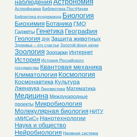
Астрономия
наблюдения
Астрофизика
Библиотека ПостНауки
Биология
Библиотека вундеркинда
Биохимия
Ботаника
ГМО
Генетика
География
Гаджеты
Геология
Защита животных
ДНК
Здоровье – это счастье
Золотой фонд науки
Зоология
Интернет
Зоопарки
История
История Российского
Квантовая механика
государства
Космология
Климатология
Космонавтика
Культура
Лженаука
Математика
Лингвистика
Медицина
Международные
Микробиология
проекты
Молекулярная биология
НИТУ
Нанотехнологии
«МИСиС»
Наука и общество
Нейробиология
Нервная система