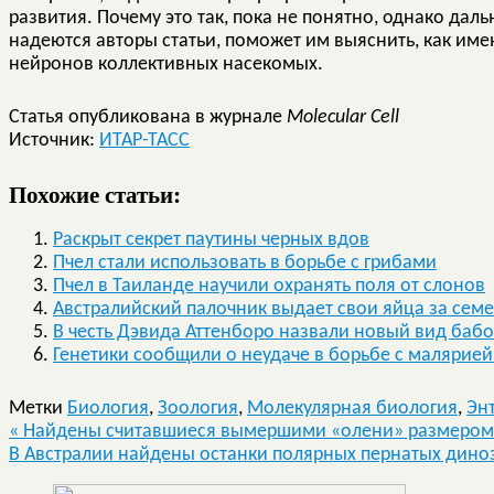
развития. Почему это так, пока не понятно, однако дал
надеются авторы статьи, поможет им выяснить, как им
нейронов коллективных насекомых.
Статья опубликована в журнале
Molecular Cell
Источник:
ИТАР-ТАСС
Похожие статьи:
Раскрыт секрет паутины черных вдов
Пчел стали использовать в борьбе с грибами
Пчел в Таиланде научили охранять поля от слонов
Австралийский палочник выдает свои яйца за сем
В честь Дэвида Аттенборо назвали новый вид бабо
Генетики сообщили о неудаче в борьбе с малярие
Метки
Биология
,
Зоология
,
Молекулярная биология
,
Эн
«
Найдены считавшиеся вымершими «олени» размером 
В Австралии найдены останки полярных пернатых дин