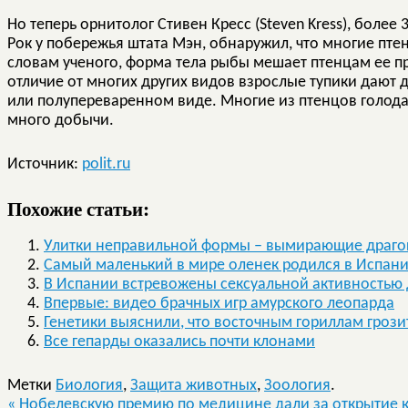
Но теперь орнитолог Стивен Кресс (Steven Kress), более 
Рок у побережья штата Мэн, обнаружил, что многие пте
словам ученого, форма тела рыбы мешает птенцам ее пр
отличие от многих других видов взрослые тупики дают 
или полупереваренном виде. Многие из птенцов голодаю
много добычи.
Источник:
polit.ru
Похожие статьи:
Улитки неправильной формы – вымирающие драг
Самый маленький в мире оленек родился в Испан
В Испании встревожены сексуальной активностью
Впервые: видео брачных игр амурского леопарда
Генетики выяснили, что восточным гориллам грози
Все гепарды оказались почти клонами
Метки
Биология
,
Защита животных
,
Зоология
.
«
Нобелевскую премию по медицине дали за открытие к