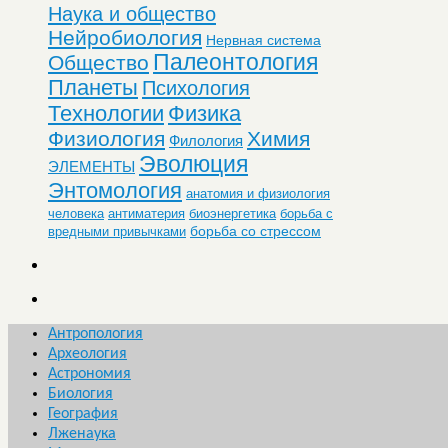
Наука и общество
Нейробиология
Нервная система
Палеонтология
Общество
Планеты
Психология
Технологии
Физика
Физиология
Химия
Филология
Эволюция
ЭЛЕМЕНТЫ
Энтомология
анатомия и физиология
человека
антиматерия
биоэнергетика
борьба с
борьба со стрессом
вредными привычками
Антропология
Археология
Астрономия
Биология
География
Лженаука