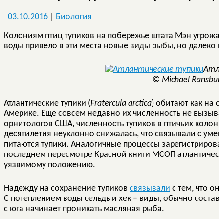
03.10.2016
|
Биология
Колониям птиц тупиков на побережье штата Мэн угрожа
воды привело в эти места новые виды рыбы, но далеко н
Атл
© Michael Ransbur
Атлантические тупики (
Fratercula arctica
) обитают как на
Америке. Еще совсем недавно их численность не вызыв
орнитологов США, численность тупиков в птичьих колон
десятилетия неуклонно снижалась, что связывали с у
питаются тупики. Аналогичные процессы зарегистрировал
последнем пересмотре Красной книги МСОП атлантичес
уязвимому положению.
Надежду на сохранение тупиков
связывали
с тем, что о
С потеплением воды сельдь и хек – виды, обычно соста
с юга начинает проникать масляная рыба.