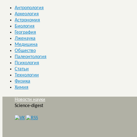
Антропология
Археология
Астрономия
Биология
География
Лженаука
Медицина
Общество
Палеонтология
Психология
Статьи
Технологии
Физика
Химия
Новости науки
Science-digest