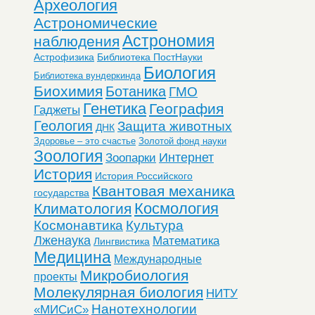
Археология
Астрономические
Астрономия
наблюдения
Астрофизика
Библиотека ПостНауки
Биология
Библиотека вундеркинда
Биохимия
Ботаника
ГМО
Генетика
География
Гаджеты
Геология
Защита животных
ДНК
Здоровье – это счастье
Золотой фонд науки
Зоология
Интернет
Зоопарки
История
История Российского
Квантовая механика
государства
Космология
Климатология
Космонавтика
Культура
Лженаука
Математика
Лингвистика
Медицина
Международные
Микробиология
проекты
Молекулярная биология
НИТУ
Нанотехнологии
«МИСиС»