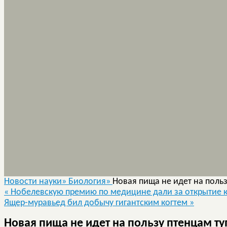
Новости науки»
Биология»
Новая пища не идет на поль
«
Нобелевскую премию по медицине дали за открытие к
Ящер-муравьед бил добычу гигантским когтем
»
Новая пища не идет на пользу птенцам т