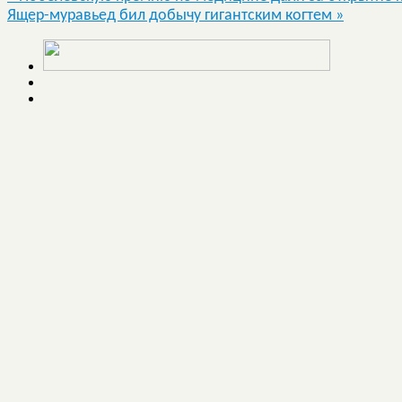
Ящер-муравьед бил добычу гигантским когтем
»