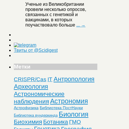
Ученые из Великобритании
провели несколько опросов,
связанных с генетикой и
вакцинами, в которых
поучаствовало больше
... →
Твиты от @Scidigest
Метки
Антропология
CRISPR/Cas
IT
Археология
Астрономические
Астрономия
наблюдения
Астрофизика
Библиотека ПостНауки
Биология
Библиотека вундеркинда
Биохимия
Ботаника
ГМО
Генетика
География