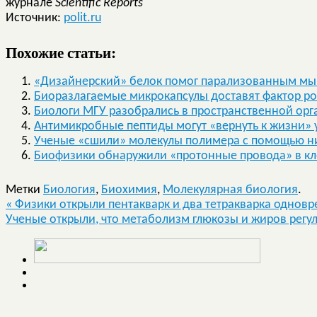
журнале
Scientific
Reports
Источник:
polit.ru
Похожие статьи:
«Дизайнерский» белок помог парализованным мы
Биоразлагаемые микрокапсулы доставят фактор ро
Биологи МГУ разобрались в пространственной орг
Антимикробные пептиды могут «вернуть к жизни»
Ученые «сшили» молекулы полимера с помощью н
Биофизики обнаружили «протонные провода» в кл
Метки
Биология
,
Биохимия
,
Молекулярная биология
.
«
Физики открыли пентакварк и два тетракварка однов
Ученые открыли, что метаболизм глюкозы и жиров рег