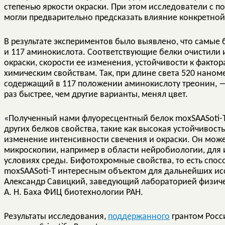
степенью яркости окраски. При этом исследователи с
могли предварительно предсказать влияние конкретной
В результате экспериментов было выявлено, что самые
и 117 аминокислота. Соответствующие белки очистили 
окраски, скорости ее изменения, устойчивости к факто
химическим свойствам. Так, при длине света 520 наном
содержащий в 117 положении аминокислоту треонин, — 
раз быстрее, чем другие варианты, менял цвет.
«Полученный нами флуоресцентный белок moxSAASoti-T
других белков свойства, такие как высокая устойчивост
изменение интенсивности свечения и окраски. Он мож
микроскопии, например в области нейробиологии, для 
условиях среды. Бифотохромные свойства, то есть спос
moxSAASoti-T интересным объектом для дальнейших ис
Александр Савицкий, заведующий лабораторией физич
А. Н. Баха ФИЦ биотехнологии РАН.
Результаты исследования,
поддержанного
грантом Росс