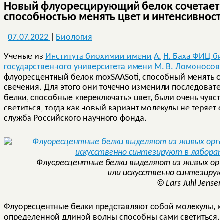
Новый флуоресцирующий белок сочетает 
способностью менять цвет и интенсивнос
07.07.2022
|
Биология
Ученые из
Института биохимии им
ени
А.
Н. Баха ФИЦ б
государственного университета им
ени
М.
В. Ломоносов
флуоресцентный белок moxSAASoti, способный менять о
свечения. Для этого они точечно изменили последовате
белки, способные «переключать» цвет, были очень чувс
светиться, тогда как новый вариант молекулы не теряет 
служба Российского научного фонда.
Флуоресцентные белки выделяют из живых орга
или искусственно синтезиру
© Lars Juhl Jensen
Флуоресцентные белки представляют собой молекулы, к
определенной длиной волны способны сами светиться.