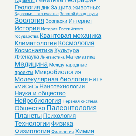
Гаджеты
Геология
Защита животных
ДНК
Здоровье – это счастье
Золотой фонд науки
Зоология
Интернет
Зоопарки
История
История Российского
Квантовая механика
государства
Космология
Климатология
Космонавтика
Культура
Лженаука
Математика
Лингвистика
Медицина
Международные
Микробиология
проекты
Молекулярная биология
НИТУ
Нанотехнологии
«МИСиС»
Наука и общество
Нейробиология
Нервная система
Палеонтология
Общество
Планеты
Психология
Технологии
Физика
Физиология
Химия
Филология