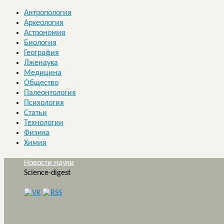
Антропология
Археология
Астрономия
Биология
География
Лженаука
Медицина
Общество
Палеонтология
Психология
Статьи
Технологии
Физика
Химия
Новости науки
Science-digest