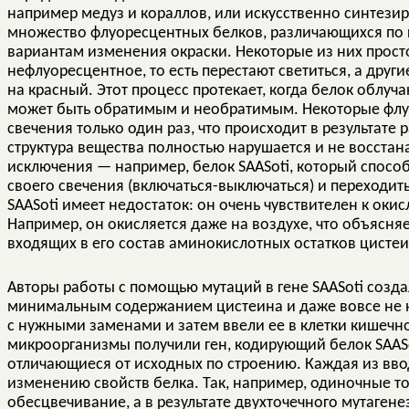
например медуз и кораллов, или искусственно синтезир
множество флуоресцентных белков, различающихся по ц
вариантам изменения окраски. Некоторые из них прост
нефлуоресцентное, то есть перестают светиться, а друг
на красный. Этот процесс протекает, когда белок облу
может быть обратимым и необратимым. Некоторые флу
свечения только один раз, что происходит в результате 
структура вещества полностью нарушается и не восстан
исключения — например, белок SAASoti, который спосо
своего свечения (включаться-выключаться) и переходит
SAASoti имеет недостаток: он очень чувствителен к оки
Например, он окисляется даже на воздухе, что объясн
входящих в его состав аминокислотных остатков цистеи
Авторы работы с помощью мутаций в гене SAASoti созд
минимальным содержанием цистеина и даже вовсе не н
с нужными заменами и затем ввели ее в клетки кишечн
микроорганизмы получили ген, кодирующий белок SAASot
отличающиеся от исходных по строению. Каждая из вв
изменению свойств белка. Так, например, одиночные т
обесцвечивание, а в результате двухточечного мутагене