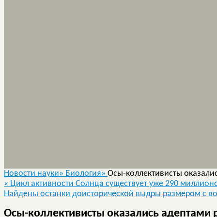
Новости науки»
Биология»
Осы-коллективисты оказали
«
Цикл активности Солнца существует уже 290 миллионо
Найдены останки доисторической выдры размером с в
Осы-коллективисты оказались адептами