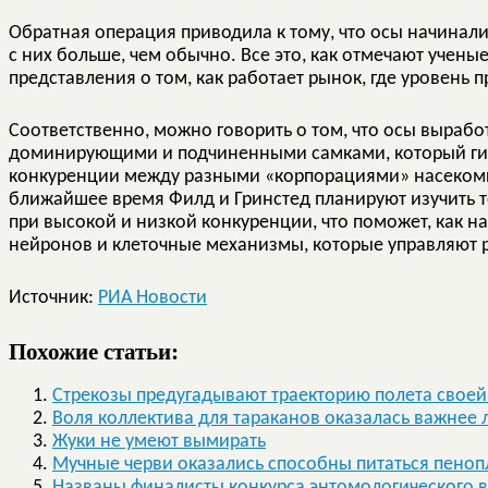
Обратная операция приводила к тому, что осы начинали 
с них больше, чем обычно. Все это, как отмечают учены
представления о том, как работает рынок, где уровень
Соответственно, можно говорить о том, что осы выра
доминирующими и подчиненными самками, который гиб
конкуренции между разными «корпорациями» насекомы
ближайшее время Филд и Гринстед планируют изучить то
при высокой и низкой конкуренции, что поможет, как н
нейронов и клеточные механизмы, которые управляют р
Источник:
РИА Новости
Похожие статьи:
Стрекозы предугадывают траекторию полета своей
Воля коллектива для тараканов оказалась важнее 
Жуки не умеют вымирать
Мучные черви оказались способны питаться пеноп
Названы финалисты конкурса энтомологического 