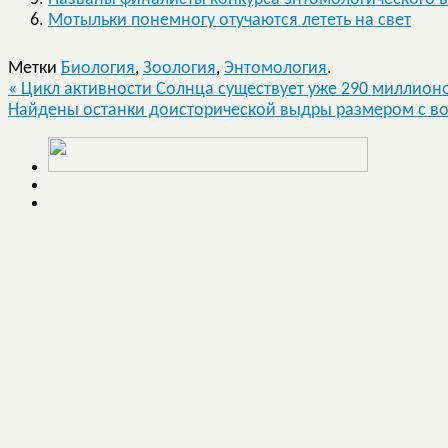
Мотыльки понемногу отучаются лететь на свет
Метки
Биология
,
Зоология
,
Энтомология
.
«
Цикл активности Солнца существует уже 290 миллионо
Найдены останки доисторической выдры размером с в