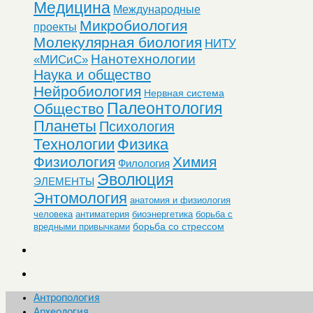
Медицина
Международные
Микробиология
проекты
Молекулярная биология
НИТУ
Нанотехнологии
«МИСиС»
Наука и общество
Нейробиология
Нервная система
Палеонтология
Общество
Планеты
Психология
Технологии
Физика
Физиология
Химия
Филология
Эволюция
ЭЛЕМЕНТЫ
Энтомология
анатомия и физиология
человека
антиматерия
биоэнергетика
борьба с
борьба со стрессом
вредными привычками
Антропология
Археология