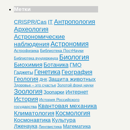
Метки
Антропология
CRISPR/Cas
IT
Археология
Астрономические
Астрономия
наблюдения
Астрофизика
Библиотека ПостНауки
Биология
Библиотека вундеркинда
Биохимия
Ботаника
ГМО
Генетика
География
Гаджеты
Геология
Защита животных
ДНК
Здоровье – это счастье
Золотой фонд науки
Зоология
Интернет
Зоопарки
История
История Российского
Квантовая механика
государства
Космология
Климатология
Космонавтика
Культура
Лженаука
Математика
Лингвистика