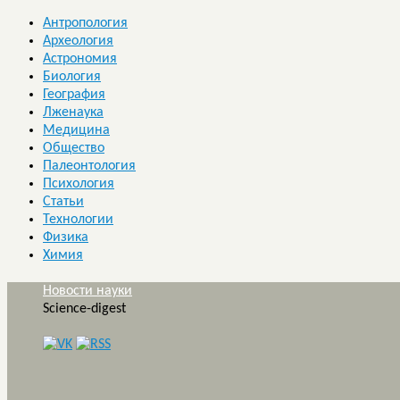
Антропология
Археология
Астрономия
Биология
География
Лженаука
Медицина
Общество
Палеонтология
Психология
Статьи
Технологии
Физика
Химия
Новости науки
Science-digest