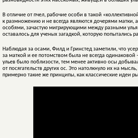
разновидности этих насекомых, живущей в больших улья
В отличие от пчел, рабочие особи в такой «коллективно
к размножению и не всегда являются дочерями матки, 
особями, зачастую мигрирующими между разными ульями
оставалось для ученых загадкой, которую попытались р
Наблюдая за осами, Филд и Гринстед заметили, что усе
за маткой и ее потомством была не всегда одинаковой
ульев было поблизости, тем менее активно осы добыв
от посягательств других ос. Это натолкнуло их на мысл
примерно такие же принципы, как классические идеи р