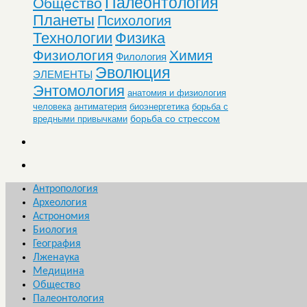
Палеонтология
Общество
Планеты
Психология
Технологии
Физика
Физиология
Химия
Филология
Эволюция
ЭЛЕМЕНТЫ
Энтомология
анатомия и физиология
человека
антиматерия
биоэнергетика
борьба с
борьба со стрессом
вредными привычками
Антропология
Археология
Астрономия
Биология
География
Лженаука
Медицина
Общество
Палеонтология