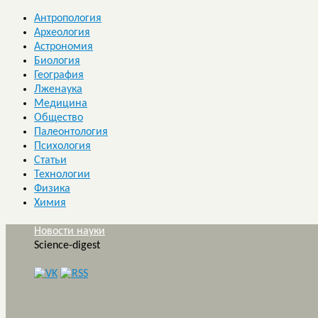
Антропология
Археология
Астрономия
Биология
География
Лженаука
Медицина
Общество
Палеонтология
Психология
Статьи
Технологии
Физика
Химия
Новости науки
Science-digest