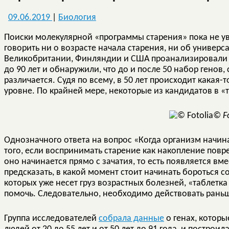
09.06.2019
|
Биология
Поиски молекулярной «программы старения» пока не ув
говорить ни о возрасте начала старения, ни об универс
Великобритании, Финляндии и США проанализировали р
до 90 лет и обнаружили, что до и после 50 набор генов
различается. Судя по всему, в 50 лет происходит какая
уровне. По крайней мере, некоторые из кандидатов в «т
© Fo
Однозначного ответа на вопрос «Когда организм начина
того, если воспринимать старение как накопление повр
оно начинается прямо с зачатия, то есть появляется вм
предсказать, в какой момент стоит начинать бороться 
которых уже несет груз возрастных болезней, «таблетка 
помочь. Следовательно, необходимо действовать рань
Группа исследователей
собрала данные
о генах, котор