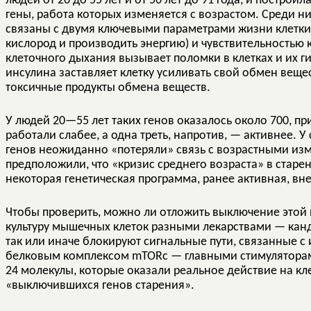
людей от 20 до 55 лет и от 50 лет до 91 года, и постро
гены, работа которых изменяется с возрастом. Среди ни
связаны с двумя ключевыми параметрами жизни клетки
кислород и производить энергию) и чувствительностью 
клеточного дыхания вызывает поломки в клетках и их г
инсулина заставляет клетку усиливать свой обмен вещест
токсичные продукты обмена веществ.
У людей 20—55 лет таких генов оказалось около 700, пр
работали слабее, а одна треть, напротив, — активнее. У 
генов неожиданно «потеряли» связь с возрастными из
предположили, что «кризис среднего возраста» в старен
некоторая генетическая программа, ранее активная, вне
Чтобы проверить, можно ли отложить выключение этой
культуру мышечных клеток разными лекарствами — канди
так или иначе блокируют сигнальные пути, связанные 
белковым комплексом mTORc — главными стимуляторам
24 молекулы, которые оказали реальное действие на кл
«выключившихся генов старения».