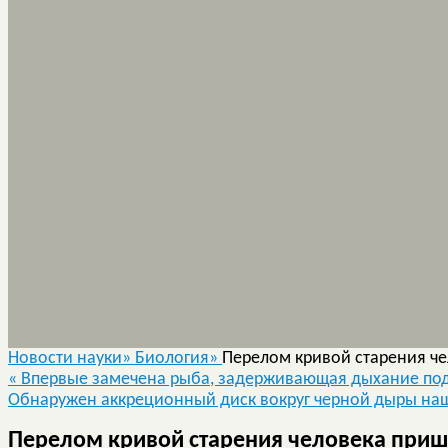
Новости науки»
Биология»
Перелом кривой старения че
«
Впервые замечена рыба, задерживающая дыхание по
Обнаружен аккреционный диск вокруг черной дыры на
Перелом кривой старения человека прише