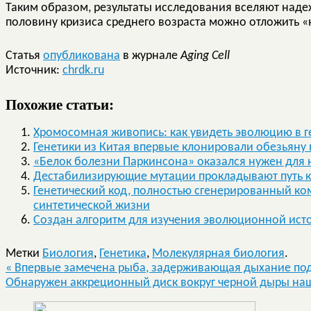
Таким образом, результаты исследования вселяют надеж
половину кризиса среднего возраста можно отложить «
Статья
опубликована
в журнале
Aging Cell
Источник:
chrdk.ru
Похожие статьи:
Хромосомная живопись: как увидеть эволюцию в 
Генетики из Китая впервые клонировали обезьяну
«Белок болезни Паркинсона» оказался нужен для 
Дестабилизирующие мутации прокладывают путь 
Генетический код, полностью сгенерированный ко
синтетической жизни
Создан алгоритм для изучения эволюционной ис
Метки
Биология
,
Генетика
,
Молекулярная биология
.
«
Впервые замечена рыба, задерживающая дыхание по
Обнаружен аккреционный диск вокруг черной дыры на