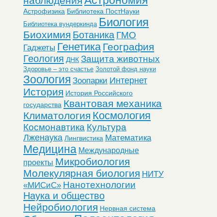
наблюдения
Астрофизика
Библиотека ПостНауки
Биология
Библиотека вундеркинда
Биохимия
Ботаника
ГМО
Генетика
География
Гаджеты
Геология
Защита животных
ДНК
Здоровье – это счастье
Золотой фонд науки
Зоология
Интернет
Зоопарки
История
История Российского
Квантовая механика
государства
Космология
Климатология
Космонавтика
Культура
Лженаука
Математика
Лингвистика
Медицина
Международные
Микробиология
проекты
Молекулярная биология
НИТУ
Нанотехнологии
«МИСиС»
Наука и общество
Нейробиология
Нервная система