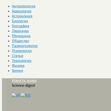
Антропология
Археология
Астрономия
Биология
География
Лженаука
Медицина
Общество
Палеонтология
Психология
Статьи
Технологии
Физика
Химия
Новости науки
Science-digest