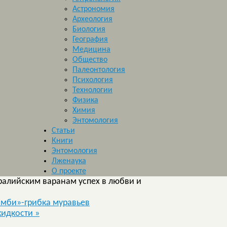
Астрономия
Археология
Биология
География
Медицина
Общество
Палеонтология
Психология
Технологии
Физика
Химия
Энтомология
Статьи
Книги
Энтомология
Лженаука
О проекте
ралийским варанам успех в любви и
омби»-грибка муравьев
жидкости
»