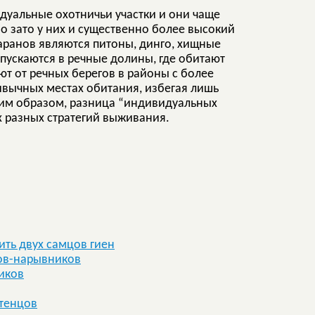
дуальные охотничьи участки и они чаще
о зато у них и существенно более высокий
аранов являются питоны, динго, хищные
спускаются в речные долины, где обитают
т от речных берегов в районы с более
ивычных местах обитания, избегая лишь
Таким образом, разница “индивидуальных
х разных стратегий выживания.
ить двух самцов гиен
ков-нарывников
иков
птенцов