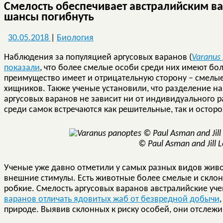
Смелость обеспечивает австралийским в
шансы погибнуть
30.05.2018
|
Биология
Наблюдения за популяцией аргусовых варанов (
Varanus
показали
, что более смелые особи среди них имеют бо
преимущество имеет и отрицательную сторону – смелы
хищников. Также ученые установили, что разделение н
аргусовых варанов не зависит ни от индивидуального ра
среди самок встречаются как решительные, так и остор
© Paul Asman and Jill L
Ученые уже давно отметили у самых разных видов живо
внешние стимулы. Есть животные более смелые и склонн
робкие. Смелость аргусовых варанов австралийские уч
варанов отличать ядовитых жаб от безвредной добычи
природе. Выявив склонных к риску особей, они отслеж