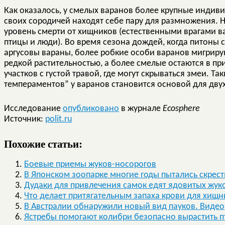
Как оказалось, у смелых варанов более крупные индиви
своих сородичей находят себе пару для размножения. Н
уровень смерти от хищников (естественными врагами в
птицы и люди). Во время сезона дождей, когда питоны 
аргусовы вараны, более робкие особи варанов мигрирую
редкой растительностью, а более смелые остаются в пр
участков с густой травой, где могут скрываться змеи. 
темпераментов” у варанов становится основой для дву
Исследование
опубликовано
в журнале
Ecosphere
Источник:
polit.ru
Похожие статьи:
Боевые приемы жуков-носорогов
В Японском зоопарке многие годы пытались скрест
Дудаки для привлечения самок едят ядовитых жу
Что делает притягательным запаха крови для хищн
В Австралии обнаружили новый вид пауков. Видео
Ястребы помогают колибри безопасно вырастить 