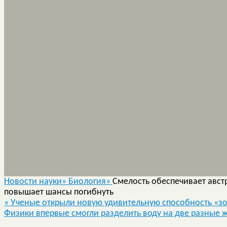
Новости науки»
Биология»
Смелость обеспечивает авст
повышает шансы погибнуть
«
Ученые открыли новую удивительную способность «з
Физики впервые смогли разделить воду на две разные 