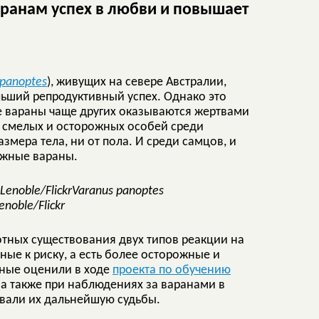
аранам успех в любви и повышает
 panoptes
), живущих на севере Австралии,
льший репродуктивный успех. Однако это
е вараны чаще других оказываются жертвами
а смелых и осторожных особей среди
змера тела, ни от пола. И среди самцов, и
ожные вараны.
Varanus panoptes
enoble/Flickr
тных существования двух типов реакции на
ые к риску, а есть более осторожные и
еные оценили в ходе
проекта по обучению
, а также при наблюдениях за варанами в
ивали их дальнейшую судьбы.