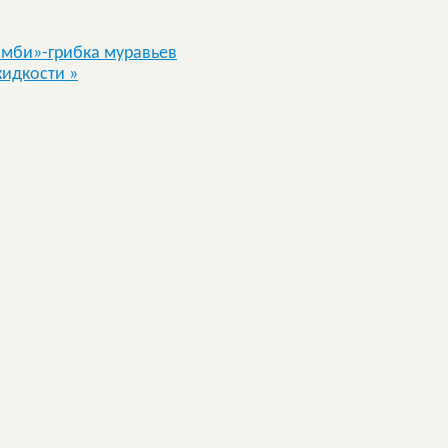
омби»-грибка муравьев
жидкости
»