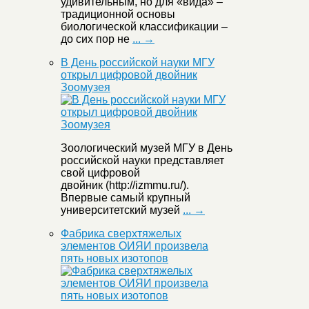
удивительным, но для «вида» –
традиционной основы
биологической классификации –
до сих пор не
... →
В День российской науки МГУ
открыл цифровой двойник
Зоомузея
Зоологический музей МГУ в День
российской науки представляет
свой цифровой
двойник (http://izmmu.ru/).
Впервые самый крупный
университетский музей
... →
Фабрика сверхтяжелых
элементов ОИЯИ произвела
пять новых изотопов