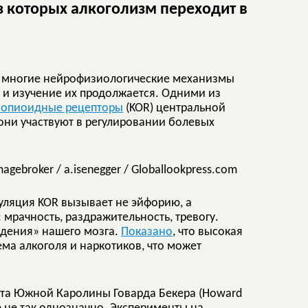
з которых алкоголизм переходит в
, многие нейрофизиологические механизмы
, и изучение их продолжается. Одними из
-опиоидные рецепторы
(KOR) центральной
они участвуют в регулировании болевых
.
agebroker / a.isenegger / Globallookpress.com
уляция KOR вызывает не эйфорию, а
рачность, раздражительность, тревогу.
дения» нашего мозга.
Показано
, что высокая
ма алкоголя и наркотиков, что может
та Южной Каролины Говарда Бекера (Howard