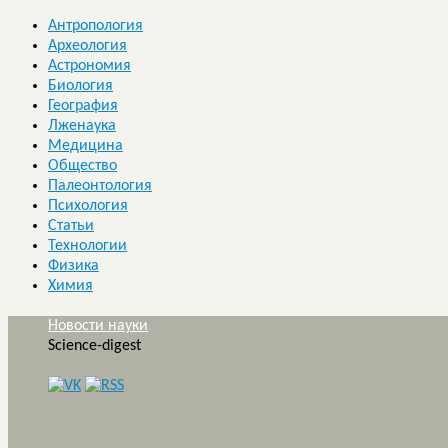
Антропология
Археология
Астрономия
Биология
География
Лженаука
Медицина
Общество
Палеонтология
Психология
Статьи
Технологии
Физика
Химия
Новости науки
Science-digest