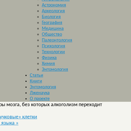
Астрономия
Археология
Биология
География
Медицина
Общество
Палеонтология
Психология
Технологии
Физика
Химия
Энтомология
Статьи
Книги
Энтомология
Лженаука
О проекте
ы мозга, без которых алкоголизм переходит
учковые» клетки
о языка
»