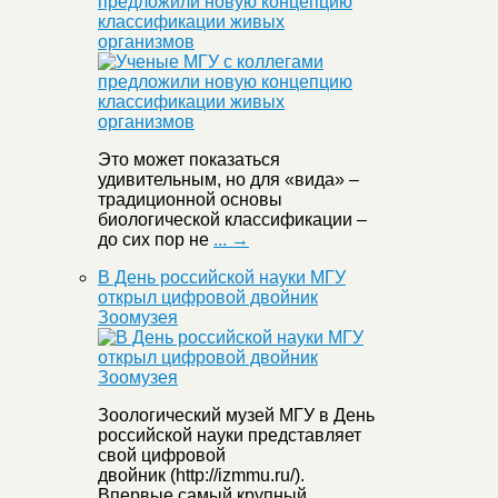
предложили новую концепцию
классификации живых
организмов
Это может показаться
удивительным, но для «вида» –
традиционной основы
биологической классификации –
до сих пор не
... →
В День российской науки МГУ
открыл цифровой двойник
Зоомузея
Зоологический музей МГУ в День
российской науки представляет
свой цифровой
двойник (http://izmmu.ru/).
Впервые самый крупный