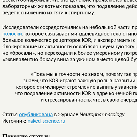
Becker) обнаружила, что это действие проявляется вовс
лабораторных животных показали, что подавление дейс
ведет к снижению их тяги к спиртному.
Исследователи сосредоточились на небольшой части 
полоски
, которое связывает миндалевидное тело с гип
большое количество рецепторов KOR, и эксперименты с
блокирование их активности ослабляло неуемную тягу 
не «бросали», но переходили к более умеренному потр
«эквивалентно бокалу вина за ужином вместо целой бу
«Пока мы в точности не знаем, почему так п
знаем, что KOR играют важную роль в развитии
которое стимулирует стремление выпить у зависи
что подавление активности KOR в ядре конечной 
и стрессированность, что, в свою очеред
Статья
опубликована
в журнале
Neuropharmacology
Источник:
naked-science.ru
Похожие статьи: