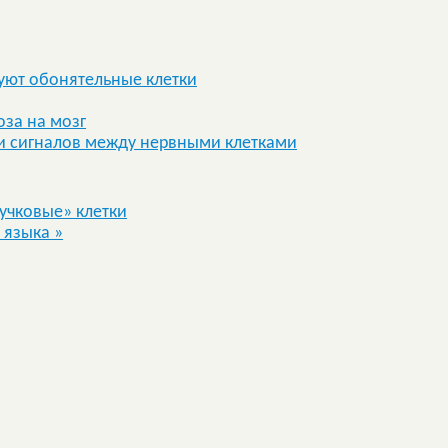
вуют обонятельные клетки
оза на мозг
и сигналов между нервными клетками
учковые» клетки
о языка
»