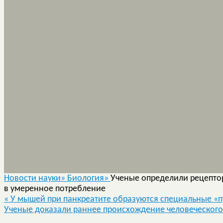
Новости науки»
Биология»
Ученые определили рецептор
в умеренное потребление
«
У мышей при панкреатите образуются специальные «п
Ученые доказали раннее происхождение человеческог