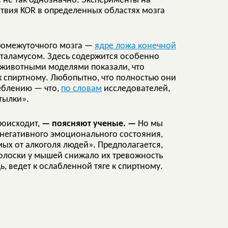
е не так однозначно. Эксперименты на
твия KOR в определенных областях мозга
промежуточного мозга —
ядре ложа конечной
оталамусом. Здесь содержится особенно
 животными моделями показали, что
к спиртному. Любопытно, что полностью они
еблению — что,
по словам
исследователей,
тылки».
роисходит,
— поясняют ученые. —
Но мы
 негативного эмоционального состояния,
мых от алкоголя людей». Предполагается,
полоски у мышей снижало их тревожность
ь, ведет к ослабленной тяге к спиртному.