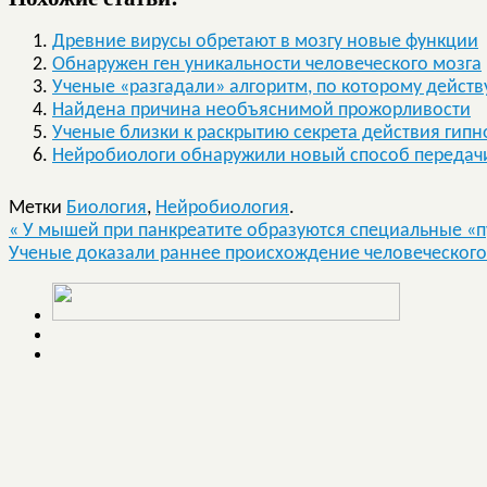
Древние вирусы обретают в мозгу новые функции
Обнаружен ген уникальности человеческого мозга
Ученые «разгадали» алгоритм, по которому дейст
Найдена причина необъяснимой прожорливости
Ученые близки к раскрытию секрета действия гипн
Нейробиологи обнаружили новый способ передач
Метки
Биология
,
Нейробиология
.
«
У мышей при панкреатите образуются специальные «п
Ученые доказали раннее происхождение человеческог