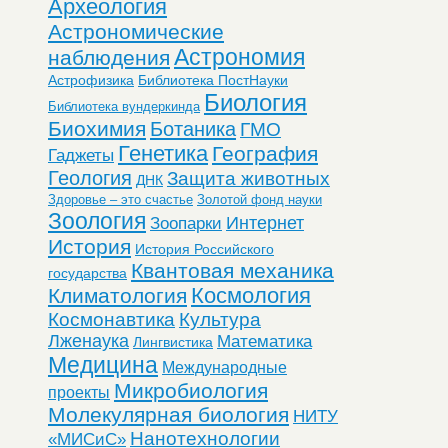
Археология
Астрономические
Астрономия
наблюдения
Астрофизика
Библиотека ПостНауки
Биология
Библиотека вундеркинда
Биохимия
Ботаника
ГМО
Генетика
География
Гаджеты
Геология
Защита животных
ДНК
Здоровье – это счастье
Золотой фонд науки
Зоология
Интернет
Зоопарки
История
История Российского
Квантовая механика
государства
Космология
Климатология
Космонавтика
Культура
Лженаука
Математика
Лингвистика
Медицина
Международные
Микробиология
проекты
Молекулярная биология
НИТУ
Нанотехнологии
«МИСиС»