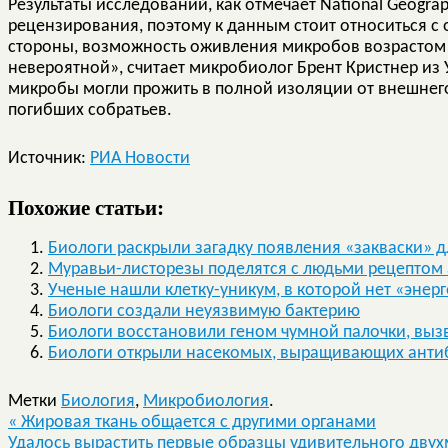
Результаты исследований, как отмечает National Geogra
рецензирования, поэтому к данным стоит относиться с
стороны, возможность оживления микробов возрастом о
невероятной», считает микробиолог Брент Кристнер из
микробы могли прожить в полной изоляции от внешнего
погибших собратьев.
Источник:
РИА Новости
Похожие статьи:
Биологи раскрыли загадку появления «закваски» д
Муравьи-листорезы поделятся с людьми рецептом
Ученые нашли клетку-уникум, в которой нет «эне
Биологи создали неуязвимую бактерию
Биологи восстановили геном чумной палочки, выз
Биологи открыли насекомых, выращивающих антиб
Метки
Биология
,
Микробиология
.
«
Жировая ткань общается с другими органами
Удалось вырастить первые образцы удивительного дву