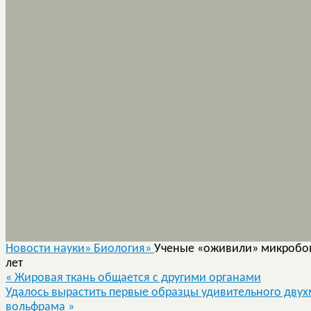
Новости науки»
Биология»
Ученые «оживили» микробов,
лет
«
Жировая ткань общается с другими органами
Удалось вырастить первые образцы удивительного дву
вольфрама
»