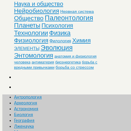
Наука и общество
Нейробиология
Нервная система
Палеонтология
Общество
Планеты
Психология
Технологии
Физика
Физиология
Химия
Филология
Эволюция
ЭЛЕМЕНТЫ
Энтомология
анатомия и физиология
человека
антиматерия
биоэнергетика
борьба с
борьба со стрессом
вредными привычками
Антропология
Археология
Астрономия
Биология
География
Лженаука