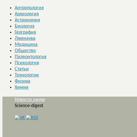
Антропология
Археология
Астрономия
Биология
География
Лженаука
Медицина
Общество
Палеонтология
Психология
Статьи
Технологии
Физика
Химия
Новости науки
Science-digest