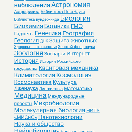
Астрономия
наблюдения
Астрофизика
Библиотека ПостНауки
Биология
Библиотека вундеркинда
Биохимия
Ботаника
ГМО
Генетика
География
Гаджеты
Геология
Защита животных
ДНК
Здоровье – это счастье
Золотой фонд науки
Зоология
Интернет
Зоопарки
История
История Российского
Квантовая механика
государства
Космология
Климатология
Космонавтика
Культура
Лженаука
Математика
Лингвистика
Медицина
Международные
Микробиология
проекты
Молекулярная биология
НИТУ
Нанотехнологии
«МИСиС»
Наука и общество
Нейробиология
Нервная система