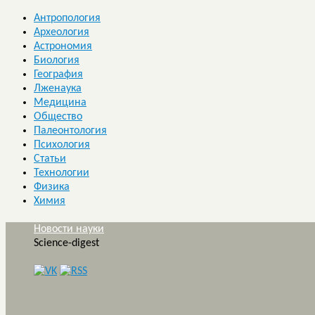
Антропология
Археология
Астрономия
Биология
География
Лженаука
Медицина
Общество
Палеонтология
Психология
Статьи
Технологии
Физика
Химия
Новости науки
Science-digest