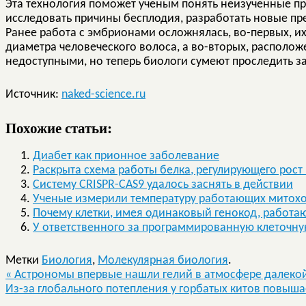
Эта технология поможет ученым понять неизученные п
исследовать причины бесплодия, разработать новые пре
Ранее работа с эмбрионами осложнялась, во-первых, и
диаметра человеческого волоса, а во-вторых, располож
недоступными, но теперь биологи сумеют проследить з
Источник:
naked-science.ru
Похожие статьи:
Диабет как прионное заболевание
Раскрыта схема работы белка, регулирующего рост
Систему CRISPR-CAS9 удалось заснять в действии
Ученые измерили температуру работающих митох
Почему клетки, имея одинаковый генокод, работа
У ответственного за программированную клеточн
Метки
Биология
,
Молекулярная биология
.
«
Астрономы впервые нашли гелий в атмосфере далеко
Из-за глобального потепления у горбатых китов повыш