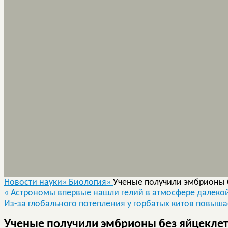
Новости науки»
Биология»
Ученые получили эмбрионы 
«
Астрономы впервые нашли гелий в атмосфере далеко
Из-за глобального потепления у горбатых китов повыш
Ученые получили эмбрионы без яйцеклет