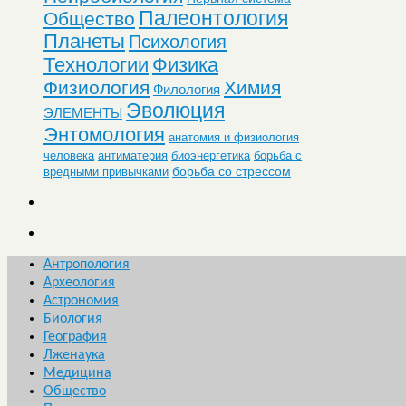
Палеонтология
Общество
Планеты
Психология
Технологии
Физика
Физиология
Химия
Филология
Эволюция
ЭЛЕМЕНТЫ
Энтомология
анатомия и физиология
человека
антиматерия
биоэнергетика
борьба с
борьба со стрессом
вредными привычками
Антропология
Археология
Астрономия
Биология
География
Лженаука
Медицина
Общество