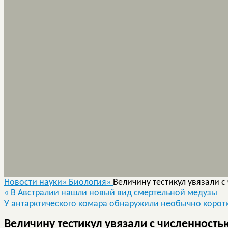
Новости науки»
Биология»
Величину тестикул увязали 
«
В Австралии нашли новый вид смертельной медузы
У антарктического комара обнаружили необычно корот
Величину тестикул увязали с численност