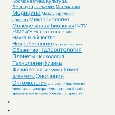
Космонавтика
Культура
Лженаука
Математика
Лингвистика
Медицина
Международные
Микробиология
проекты
Молекулярная биология
НИТУ
Нанотехнологии
«МИСиС»
Наука и общество
Нейробиология
Нервная система
Палеонтология
Общество
Планеты
Психология
Технологии
Физика
Физиология
Химия
Филология
Эволюция
ЭЛЕМЕНТЫ
Энтомология
анатомия и физиология
человека
антиматерия
биоэнергетика
борьба с
борьба со стрессом
вредными привычками