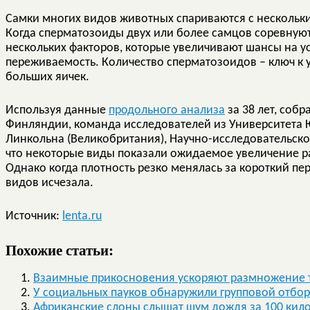
Самки многих видов животных спариваются с нескольк
Когда сперматозоиды двух или более самцов соревнуют
нескольких факторов, которые увеличивают шансы на усп
переживаемость. Количество сперматозоидов – ключ к у
больших яичек.
Используя данные
продольного анализа
за 38 лет, соб
Финляндии, команда исследователей из Университета 
Линкольна (Великобритания), Научно-исследовательско
что некоторые виды показали ожидаемое увеличение ра
Однако когда плотность резко менялась за короткий пе
видов исчезала.
Источник:
lenta.ru
Похожие статьи:
Взаимные прикосновения ускоряют размножение 
У социальных пауков обнаружили групповой отбор
Африканские слоны слышат шум дождя за 100 кил