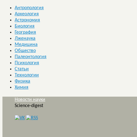
Антропология
Археология
Астрономия
Биология
География
Лженаука
Медицина
Общество
Палеонтология
Психология
Статьи
Технологии
Физика
Химия
Новости науки
Science-digest