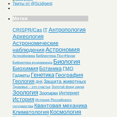
Твиты от @Scidigest
Метки
Антропология
CRISPR/Cas
IT
Археология
Астрономические
Астрономия
наблюдения
Астрофизика
Библиотека ПостНауки
Биология
Библиотека вундеркинда
Биохимия
Ботаника
ГМО
Генетика
География
Гаджеты
Геология
Защита животных
ДНК
Здоровье – это счастье
Золотой фонд науки
Зоология
Интернет
Зоопарки
История
История Российского
Квантовая механика
государства
Космология
Климатология