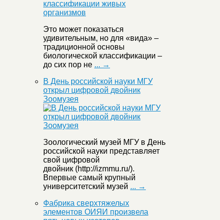
Это может показаться
удивительным, но для «вида» –
традиционной основы
биологической классификации –
до сих пор не
... →
В День российской науки МГУ
открыл цифровой двойник
Зоомузея
Зоологический музей МГУ в День
российской науки представляет
свой цифровой
двойник (http://izmmu.ru/).
Впервые самый крупный
университетский музей
... →
Фабрика сверхтяжелых
элементов ОИЯИ произвела