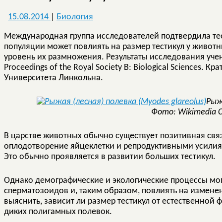
15.08.2014
|
Биология
Международная группа исследователей подтвердила те
популяции может повлиять на размер тестикул у животны
уровень их размножения. Результаты исследования уч
Proceedings of the Royal Society B: Biological Sciences. 
Университета Линкольна.
Рыжа
Фото: Wikimedia
В царстве животных обычно существует позитивная св
оплодотворение яйцеклетки и репродуктивными усилия
Это обычно проявляется в развитии больших тестикул.
Однако демографические и экологические процессы мог
сперматозоидов и, таким образом, повлиять на измене
выяснить, зависит ли размер тестикул от естественной 
диких полигамных полевок.