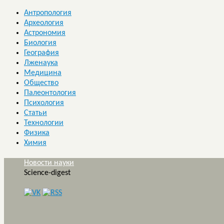
Антропология
Археология
Астрономия
Биология
География
Лженаука
Медицина
Общество
Палеонтология
Психология
Статьи
Технологии
Физика
Химия
Новости науки
Science-digest