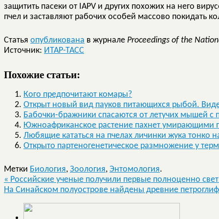
защитить пасеки от IAPV и других похожих на него виру
пчел и заставляют рабочих особей массово покидать ко
Статья
опубликована
в журнале
Proceedings of the Natio
Источник:
ИТАР-ТАСС
Похожие статьи:
Кого предпочитают комары?
Открыт новый вид пауков питающихся рыбой. Вид
Бабочки-бражники спасаются от летучих мышей с
Южноафриканское растение пахнет умирающими 
Любящие кататься на пчелах личинки жука тонко 
Открыто партеногенетическое размножение у тер
Метки
Биология
,
Зоология
,
Энтомология
.
«
Российские ученые получили первые полноценно све
На Синайском полуострове найдены древние петрогли