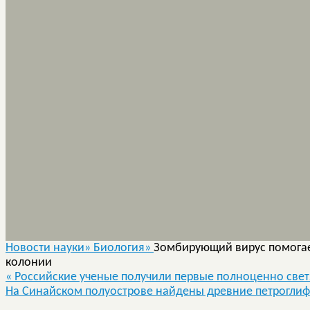
Новости науки»
Биология»
Зомбирующий вирус помогае
колонии
«
Российские ученые получили первые полноценно све
На Синайском полуострове найдены древние петрогли