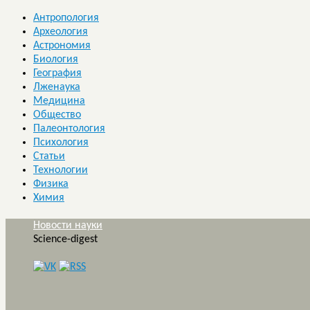
Антропология
Археология
Астрономия
Биология
География
Лженаука
Медицина
Общество
Палеонтология
Психология
Статьи
Технологии
Физика
Химия
Новости науки
Science-digest