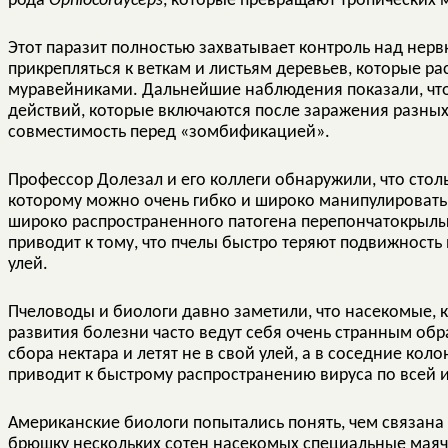
рода
Ophiocordyceps
, которые превращают тропических 
Этот паразит полностью захватывает контроль над нерв
прикрепляться к веткам и листьям деревьев, которые 
муравейниками. Дальнейшие наблюдения показали, чт
действий, которые включаются после заражения разных
совместимость перед «зомбификацией».
Профессор Долезал и его коллеги обнаружили, что стол
которому можно очень гибко и широко манипулировать 
широко распространенного патогена перепончатокрылых
приводит к тому, что пчелы быстро теряют подвижность 
улей.
Пчеловоды и биологи давно заметили, что насекомые, к
развития болезни часто ведут себя очень странным об
сбора нектара и летят не в свой улей, а в соседние коло
приводит к быстрому распространению вируса по всей и
Американские биологи попытались понять, чем связана
брюшку нескольких сотен насекомых специальные маяч