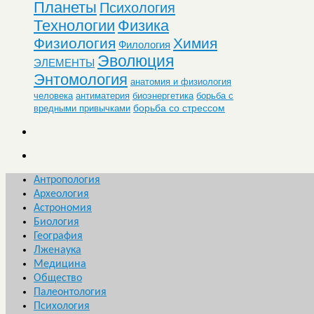
Планеты
Психология
Технологии
Физика
Физиология
Химия
Филология
Эволюция
ЭЛЕМЕНТЫ
Энтомология
анатомия и физиология
человека
антиматерия
биоэнергетика
борьба с
борьба со стрессом
вредными привычками
Антропология
Археология
Астрономия
Биология
География
Лженаука
Медицина
Общество
Палеонтология
Психология