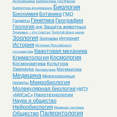
Астрофизика
Библиотека ПостНауки
Биология
Библиотека вундеркинда
Биохимия
Ботаника
ГМО
Генетика
География
Гаджеты
Геология
Защита животных
ДНК
Здоровье – это счастье
Золотой фонд науки
Зоология
Интернет
Зоопарки
История
История Российского
Квантовая механика
государства
Космология
Климатология
Космонавтика
Культура
Лженаука
Математика
Лингвистика
Медицина
Международные
Микробиология
проекты
Молекулярная биология
НИТУ
Нанотехнологии
«МИСиС»
Наука и общество
Нейробиология
Нервная система
Палеонтология
Общество