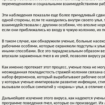
перемещениями и социальными взаимодействиями раб
Эти наблюдения показали еще более причудливый сдви
одной стороны, если те находились внутри своего улья,
взаимодействовали с другими особями, что вполне нор
если они приближались ко входу в чужую колонию, их 
В таком случае, как обнаружили ученые, больные насек
рабочими особями, которые охраняюли подступы к улью
иными способами. Все это парадоксальным образом вел
впускали зараженных пчел в их улей, позволяя вирусу р
Как именно протекает этот процесс, ученые пока не могу
неожиданная покладистость стражей колонии связана с
набор феромонов, который вырабатывают рабочие особи 
у которых ученые имитировали развитие инфекции, стим
вызывали особых симпатий у «охраны» улья, в отличие 
Дальнейшее изучение этого вируса, как надеются учены
программе поведения пчел, которые он производит. Их а