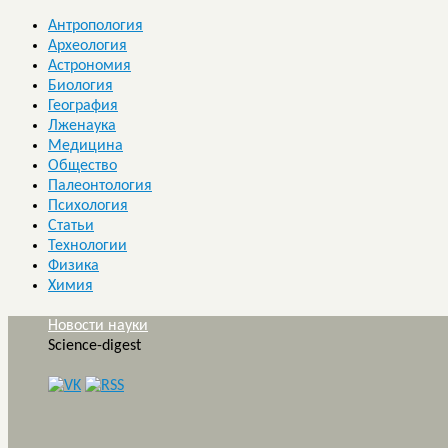
Антропология
Археология
Астрономия
Биология
География
Лженаука
Медицина
Общество
Палеонтология
Психология
Статьи
Технологии
Физика
Химия
Новости науки
Science-digest