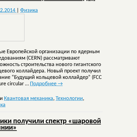
02.2014
|
Физика
ые Европейской организации по ядерным
едованиям (CERN) рассматривают
ожность строительства нового гигантского
цевого коллайдера. Новый проект получил
ание “Будущий кольцевой коллайдер” (FCC
ure circular …
Подробнее
→
ки
Квантовая механика
,
Технологии
,
ка
ики получили спектр «шаровой
лнии»