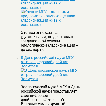
классификации живых
организмов
Это может показаться
удивительным, но для «вида» –
традиционной основы
биологической классификации –
до сих пор не
... →
В День российской науки МГУ
открыл цифровой двойник
Зоомузея
Зоологический музей МГУ в День
российской науки представляет
свой цифровой
двойник (http://izmmu.ru/).
Впервые самый крупный