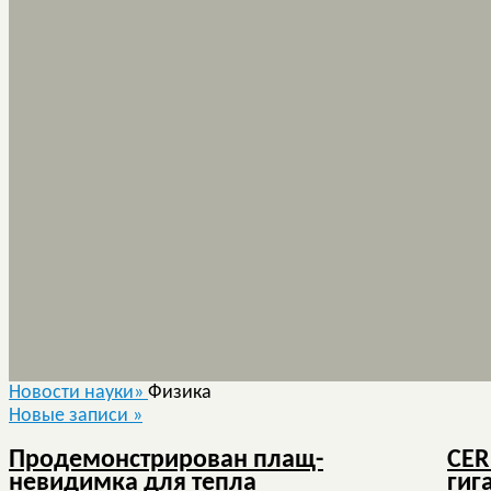
Новости науки»
Физика
Новые записи
»
Продемонстрирован плащ-
CER
невидимка для тепла
гиг