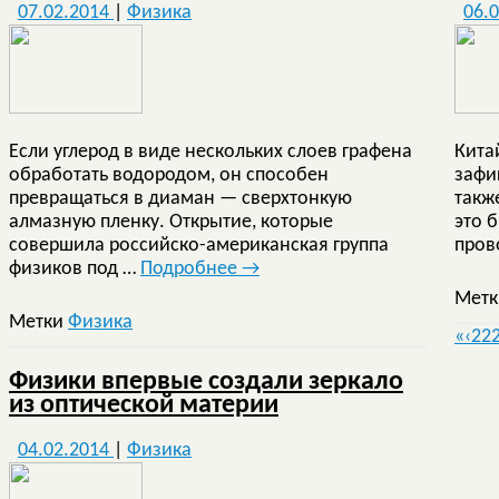
07.02.2014
|
Физика
06.
Если углерод в виде нескольких слоев графена
Кита
обработать водородом, он способен
зафи
превращаться в диаман — сверхтонкую
такж
алмазную пленку. Открытие, которые
это 
совершила российско-американская группа
пров
физиков под …
Подробнее
→
Мет
Метки
Физика
«
‹
22
Физики впервые создали зеркало
из оптической материи
04.02.2014
|
Физика