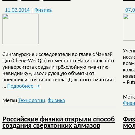
11.02.2014
|
Физика
07.
Учен
Сингапурские исследователи во главе с Чэнвэй
иссл
Цю (Cheng-Wei Qiu) из местного Национального
возм
университета создали трёхслойную «мантию-
коль
невидимку», изолирующую объекты от
назв
внешних источников тепла. Для этого «мантия»
– Fut
…
Подробнее
→
Мет
Метки
Технологии
,
Физика
Физи
Российские физики открыли способ
Физ
создания сверхтонких алмазов
мо