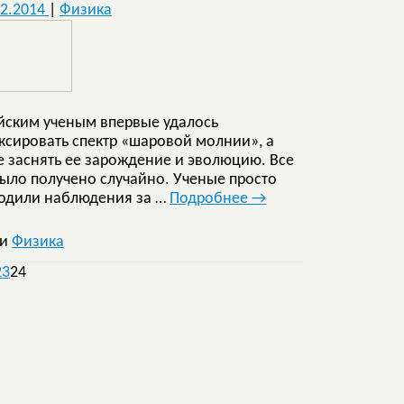
02.2014
|
Физика
йским ученым впервые удалось
ксировать спектр «шаровой молнии», а
е заснять ее зарождение и эволюцию. Все
было получено случайно. Ученые просто
одили наблюдения за …
Подробнее
→
ки
Физика
23
24