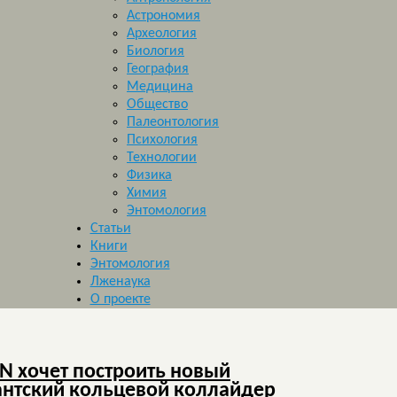
Астрономия
Археология
Биология
География
Медицина
Общество
Палеонтология
Психология
Технологии
Физика
Химия
Энтомология
Статьи
Книги
Энтомология
Лженаука
О проекте
N хочет построить новый
антский кольцевой коллайдер