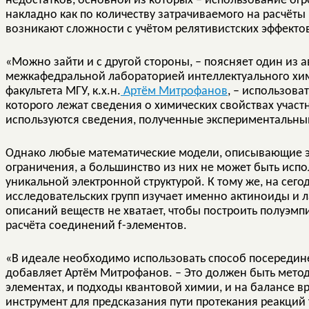
недостатков, основной из которых – использование ог
накладно как по количеству затрачиваемого на расчёты
возникают сложности с учётом релятивистских эффекто
«Можно зайти и с другой стороны, – поясняет один из
межкафедральной лабораторией интеллектуального хими
факультета МГУ, к.х.н.
Артём Митрофанов
, – использова
которого лежат сведения о химических свойствах участ
используются сведения, полученные экспериментальны
Однако любые математические модели, описывающие э
ограничения, а большинство из них не может быть исп
уникальной электронной структурой. К тому же, на сег
исследовательских групп изучает именно актиноиды и 
описаний веществ не хватает, чтобы построить полуэм
расчёта соединений f-элементов.
«В идеале необходимо использовать способ посередине
добавляет Артём Митрофанов. – Это должен быть метод
элементах, и подходы квантовой химии, и на балансе в
инструмент для предсказания пути протекания реакций