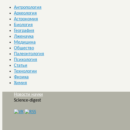
Антропология
Археология
Астрономия
Биология
География
Лженаука
Медицина
Общество
Палеонтология
Психология
Статьи
Технологии
Физика
Химия
Новости науки
Science-digest