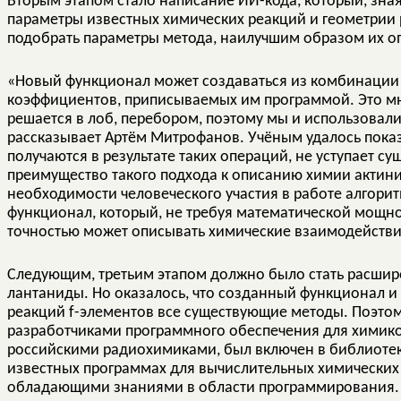
Вторым этапом стало написание ИИ-кода, который, зна
параметры известных химических реакций и геометрии
подобрать параметры метода, наилучшим образом их 
«Новый функционал может создаваться из комбинации 
коэффициентов, приписываемых им программой. Это мн
решается в лоб, перебором, поэтому мы и использовал
рассказывает Артём Митрофанов. Учёным удалось показа
получаются в результате таких операций, не уступает
преимущество такого подхода к описанию химии актин
необходимости человеческого участия в работе алгори
функционал, который, не требуя математической мощно
точностью может описывать химические взаимодействи
Следующим, третьим этапом должно было стать расши
лантаниды. Но оказалось, что созданный функционал и 
реакций f-элементов все существующие методы. Поэтому
разработчиками программного обеспечения для химик
российскими радиохимиками, был включен в библиотеку 
известных программах для вычислительных химических
обладающими знаниями в области программирования.