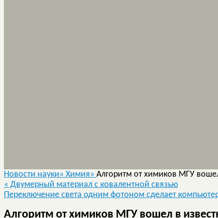
Новости науки»
Химия»
Алгоритм от химиков МГУ воше
«
Двумерный материал с ковалентной связью
Переключение света одним фотоном сделает компьюте
Алгоритм от химиков МГУ вошел в извес