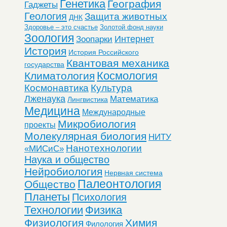
Генетика
География
Гаджеты
Геология
Защита животных
ДНК
Здоровье – это счастье
Золотой фонд науки
Зоология
Интернет
Зоопарки
История
История Российского
Квантовая механика
государства
Космология
Климатология
Космонавтика
Культура
Лженаука
Математика
Лингвистика
Медицина
Международные
Микробиология
проекты
Молекулярная биология
НИТУ
Нанотехнологии
«МИСиС»
Наука и общество
Нейробиология
Нервная система
Палеонтология
Общество
Планеты
Психология
Технологии
Физика
Физиология
Химия
Филология