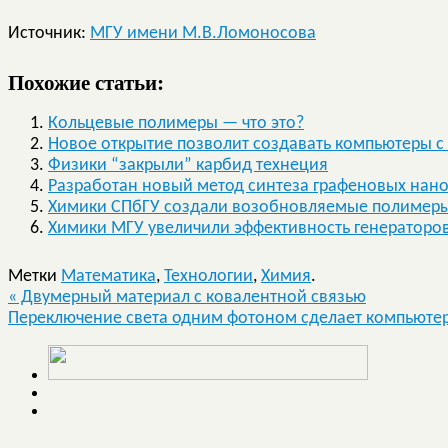
Источник:
МГУ имени М.В.Ломоносова
Похожие статьи:
Кольцевые полимеры — что это?
Новое открытие позволит создавать компьютеры с
Физики “закрыли” карбид технеция
Разработан новый метод синтеза графеновых нан
Химики СПбГУ создали возобновляемые полимеры 
Химики МГУ увеличили эффективность генераторо
Метки
Математика
,
Технологии
,
Химия
.
«
Двумерный материал с ковалентной связью
Переключение света одним фотоном сделает компьюте