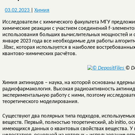
03.02.2023
|
Химия
Исследователи с химического факультета МГУ предлож
химические реакции с участием соединений f-элементов
использования больших вычислительных мощностей и с 
январе 2023 года все необходимые для работы алгорит
.libxc, которая используется в наиболее востребованн
квантово-химических расчётов.
© De
Химия актинидов – наука, на которой основаны ядерный
радиофармакология. Высокая радиоактивность актинид
экспериментальную работу с ними, поэтому исследова
теоретического моделирования.
Существуют два полярных типа подходов, используемых
веществ. Первый, полностью теоретический, ab initio,
имеющихся данных о квантовых свойствах вещества. У 