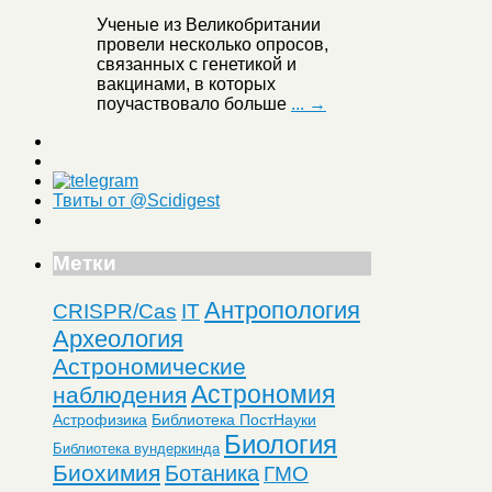
Ученые из Великобритании
провели несколько опросов,
связанных с генетикой и
вакцинами, в которых
поучаствовало больше
... →
Твиты от @Scidigest
Метки
Антропология
CRISPR/Cas
IT
Археология
Астрономические
Астрономия
наблюдения
Астрофизика
Библиотека ПостНауки
Биология
Библиотека вундеркинда
Биохимия
Ботаника
ГМО