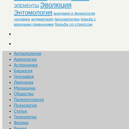
Эволюция
ЭЛЕМЕНТЫ
Энтомология
анатомия и физиология
человека
антиматерия
биоэнергетика
борьба с
борьба со стрессом
вредными привычками
Антропология
Археология
Астрономия
Биология
География
Лженаука
Медицина
Общество
Палеонтология
Психология
Статьи
Технологии
Физика
Химия