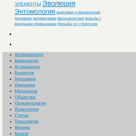
Эволюция
ЭЛЕМЕНТЫ
Энтомология
анатомия и физиология
человека
антиматерия
биоэнергетика
борьба с
борьба со стрессом
вредными привычками
Антропология
Археология
Астрономия
Биология
География
Лженаука
Медицина
Общество
Палеонтология
Психология
Статьи
Технологии
Физика
Химия