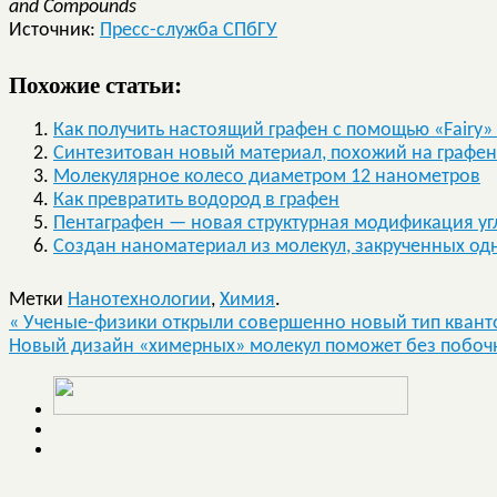
and Compounds
Источник:
Пресс-служба СПбГУ
Похожие статьи:
Как получить настоящий графен с помощью «Fairy»
Синтезитован новый материал, похожий на графен
Молекулярное колесо диаметром 12 нанометров
Как превратить водород в графен
Пентаграфен — новая структурная модификация уг
Создан наноматериал из молекул, закрученных о
Метки
Нанотехнологии
,
Химия
.
«
Ученые-физики открыли совершенно новый тип квант
Новый дизайн «химерных» молекул поможет без побочн