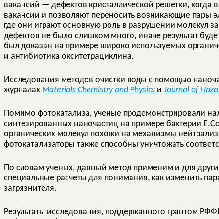
вакансий — дефектов кристаллической решетки, когда 
вакансии и позволяют переносить возникающие пары эл
где они играют основную роль в разрушении молекул за
дефектов не было слишком много, иначе результат бу
был доказан на примере широко используемых органич
и антибиотика окситетрациклина.
Исследования методов очистки воды с помощью наноча
журналах
Materials Chemistry and Physics
и
Journal of Haza
Помимо фотокатализа, ученые продемонстрировали на
синтезированных наночастиц на примере бактерии E.Co
органических молекул похожи на механизмы нейтрализ
фотокатализаторы также способны уничтожать соответ
По словам ученых, данный метод применим и для други
специальные расчеты для понимания, как изменить пар
загрязнителя.
Результаты исследования, поддержанного грантом РФФ