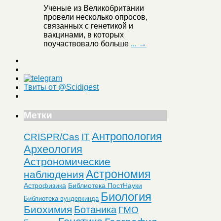
Ученые из Великобритании
провели несколько опросов,
связанных с генетикой и
вакцинами, в которых
поучаствовало больше
... →
Твиты от @Scidigest
Метки
Антропология
CRISPR/Cas
IT
Археология
Астрономические
Астрономия
наблюдения
Астрофизика
Библиотека ПостНауки
Биология
Библиотека вундеркинда
Биохимия
Ботаника
ГМО