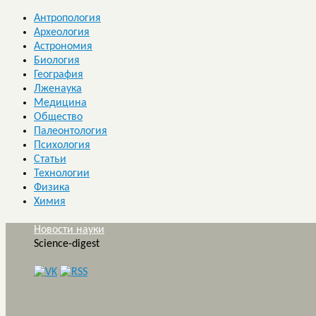
Антропология
Археология
Астрономия
Биология
География
Лженаука
Медицина
Общество
Палеонтология
Психология
Статьи
Технологии
Физика
Химия
Новости науки
Science-digest