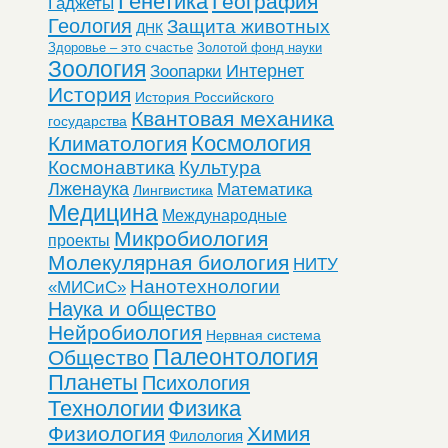
Генетика
География
Гаджеты
Геология
Защита животных
ДНК
Здоровье – это счастье
Золотой фонд науки
Зоология
Интернет
Зоопарки
История
История Российского
Квантовая механика
государства
Космология
Климатология
Космонавтика
Культура
Лженаука
Математика
Лингвистика
Медицина
Международные
Микробиология
проекты
Молекулярная биология
НИТУ
Нанотехнологии
«МИСиС»
Наука и общество
Нейробиология
Нервная система
Палеонтология
Общество
Планеты
Психология
Технологии
Физика
Физиология
Химия
Филология