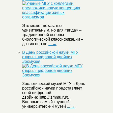
Это может показаться
удивительным, но для «вида» –
традиционной основы
биологической классификации –
до сих пор не
... →
В День российской науки МГУ
открыл цифровой двойник
Зоомузея
Зоологический музей МГУ в День
российской науки представляет
свой цифровой
двойник (http://izmmu.ru/).
Впервые самый крупный
университетский музей
... →