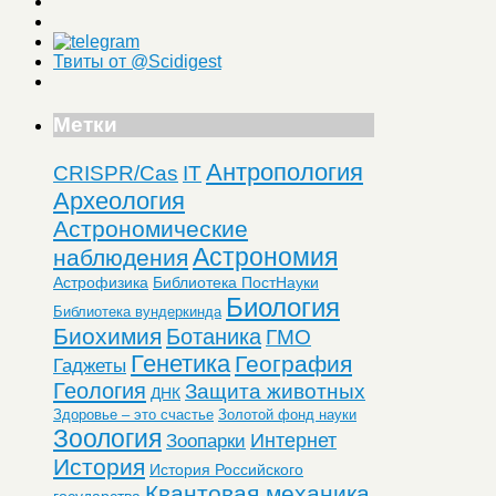
Твиты от @Scidigest
Метки
Антропология
CRISPR/Cas
IT
Археология
Астрономические
Астрономия
наблюдения
Астрофизика
Библиотека ПостНауки
Биология
Библиотека вундеркинда
Биохимия
Ботаника
ГМО
Генетика
География
Гаджеты
Геология
Защита животных
ДНК
Здоровье – это счастье
Золотой фонд науки
Зоология
Интернет
Зоопарки
История
История Российского
Квантовая механика
государства