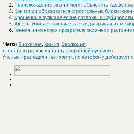
Происхождение жизни могут объяснить «дефекти
Как могли образоваться строительные блоки жизн
Крошечные вулканические разломы инкубировали
Яд осы убивает раковые клетки, разрывая их мемб
Генная инженерия превратила скромное растение 
Метки
Биохимия
,
Химия
,
Эволюция
.
«
Генетики раскрыли тайну «кораблей пустыни»
Ученые «разгадали» алгоритм, по которому действуют 