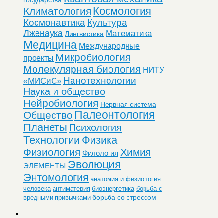
Космология
Климатология
Космонавтика
Культура
Лженаука
Математика
Лингвистика
Медицина
Международные
Микробиология
проекты
Молекулярная биология
НИТУ
Нанотехнологии
«МИСиС»
Наука и общество
Нейробиология
Нервная система
Палеонтология
Общество
Планеты
Психология
Технологии
Физика
Физиология
Химия
Филология
Эволюция
ЭЛЕМЕНТЫ
Энтомология
анатомия и физиология
человека
антиматерия
биоэнергетика
борьба с
борьба со стрессом
вредными привычками