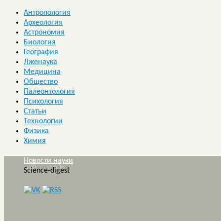
Антропология
Археология
Астрономия
Биология
География
Лженаука
Медицина
Общество
Палеонтология
Психология
Статьи
Технологии
Физика
Химия
Новости науки
Science-digest