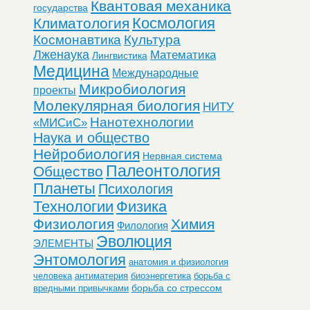
Квантовая механика
государства
Космология
Климатология
Космонавтика
Культура
Лженаука
Математика
Лингвистика
Медицина
Международные
Микробиология
проекты
Молекулярная биология
НИТУ
Нанотехнологии
«МИСиС»
Наука и общество
Нейробиология
Нервная система
Палеонтология
Общество
Планеты
Психология
Технологии
Физика
Физиология
Химия
Филология
Эволюция
ЭЛЕМЕНТЫ
Энтомология
анатомия и физиология
человека
антиматерия
биоэнергетика
борьба с
борьба со стрессом
вредными привычками