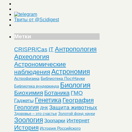
Твиты от @Scidigest
Метки
Антропология
CRISPR/Cas
IT
Археология
Астрономические
Астрономия
наблюдения
Астрофизика
Библиотека ПостНауки
Биология
Библиотека вундеркинда
Биохимия
Ботаника
ГМО
Генетика
География
Гаджеты
Геология
Защита животных
ДНК
Здоровье – это счастье
Золотой фонд науки
Зоология
Интернет
Зоопарки
История
История Российского