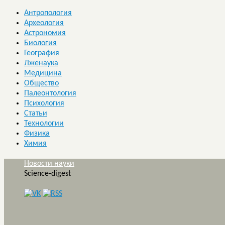
Антропология
Археология
Астрономия
Биология
География
Лженаука
Медицина
Общество
Палеонтология
Психология
Статьи
Технологии
Физика
Химия
Новости науки
Science-digest