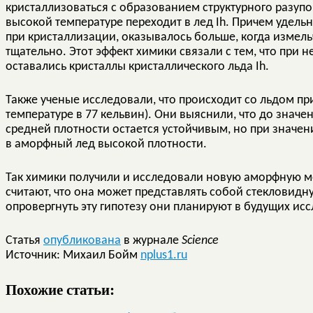
кристаллизоваться с образованием структурного разупо
высокой температуре переходит в лед Ih. Причем удель
при кристаллизации, оказывалось больше, когда измел
тщательно. Этот эффект химики связали с тем, что при
оставались кристаллы кристаллического льда Ih.
Также ученые исследовали, что происходит со льдом п
температуре в 77 кельвин). Они выяснили, что до значе
средней плотности остается устойчивым, но при значени
в аморфный лед высокой плотности.
Так химики получили и исследовали новую аморфную 
считают, что она может представлять собой стекловид
опровергнуть эту гипотезу они планируют в будущих ис
Статья
опубликована
в журнале
Science
Источник: Михаил Бойм
nplus1.ru
Похожие статьи: