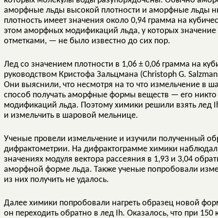
которых молекулы воды разупорядочены. Обычно аморф
аморфные льды высокой плотности и аморфные льды ни
плотность имеет значения около 0,94 грамма на кубичес
этом аморфных модификаций льда, у которых значение
отметками, — не было известно до сих пор.
Лед со значением плотности в 1,06 ± 0,06 грамма на к
руководством Кристофа Зальцмана (‪Christoph G. Salzma
Они выяснили, что несмотря на то что измельчение в
способ получать аморфные формы веществ — его никто
модификаций льда. Поэтому химики решили взять лед Ih
и измельчить в шаровой мельнице.
Ученые провели измельчение и изучили полученный об
дифрактометрии. На дифрактограмме химики наблюдал
значениях модуля вектора рассеяния в 1,93 и 3,04 обр
аморфной форме льда. Также ученые попробовали измель
из них получить не удалось.
Далее химики попробовали нагреть образец новой форм
он переходить обратно в лед Ih. Оказалось, что при 15