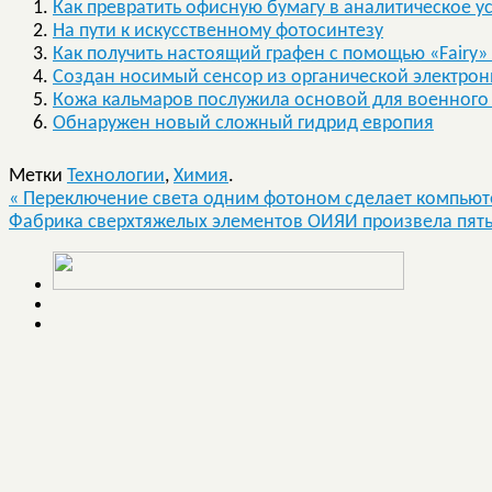
Как превратить офисную бумагу в аналитическое у
На пути к искусственному фотосинтезу
Как получить настоящий графен с помощью «Fairy»
Создан носимый сенсор из органической электрон
Кожа кальмаров послужила основой для военного
Обнаружен новый сложный гидрид европия
Метки
Технологии
,
Химия
.
«
Переключение света одним фотоном сделает компьют
Фабрика сверхтяжелых элементов ОИЯИ произвела пят