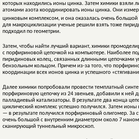
которых находились ионы цинка. Затем химики взяли л
атомами азота координировать ионы цинка. Они измери
цинковым комплексом, и она оказалась очень большой 
для макроциклизации ученые решили взять тоже пирид
подходил по геометрии.
Затем, чтобы найти лучший вариант, химики промодел
с порфириновой цепочкой на компьютере. Наиболее под
пиридиновых колец, связанных длинными цепочками уг
бензольным кольцом. Причем из-за того, что порфирино
координации всех ионов цинка и успешного «стягивания
Далее химики попробовали провести темплатный синте
порфириновую цепочку из 24 звеньев, добавили к ней д
палладиевый катализаторы. В результате два конца це
циклический комплекс успешно получился. Затем ионы
— в результате получился порфириновый олигомер. За с
очень большой с внутренним диаметром около 7 наноме
сканирующий туннельный микроскоп.