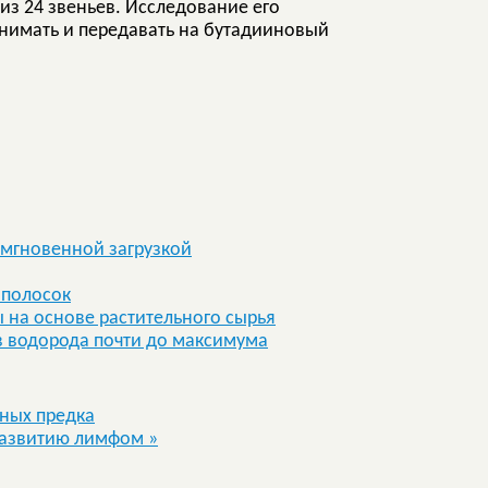
из 24 звеньев. Исследование его
инимать и передавать на бутадииновый
 мгновенной загрузкой
ополосок
на основе растительного сырья
в водорода почти до максимума
чных предка
 развитию лимфом
»