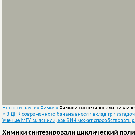
Новости науки»
Химия»
Химики синтезировали цикличе
«
В ДНК современного банана внесли вклад три загадо
Ученые МГУ выяснили, как ВИЧ может способствовать
Химики синтезировали циклический поли