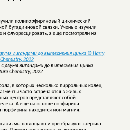
олучили полипорфириновый циклический
ной бутадииновой связки. Ученые изучили
е и флуоресцировать, а еще посмотрели на
 с двумя лигандами до вытеснения цинка
ature Chemistry, 2022
ла, в которых несколько пиррольных колец
агменты часто встречаются в живых
вных центров представляют собой
леза. А еще на основе порфирина
и порфирина находится ион магния.
ганизмы поглощают и преобразуют энергию