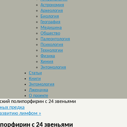
Астрономия
Археология
Биология
География
Медицина
Общество
Палеонтология
Психология
Технологии
Физика
Химия
Энтомология
Статьи
Книги
Энтомология
Лженаука
О проекте
ский полипорфирин с 24 звеньями
чных предка
 развитию лимфом
»
порфирин с 24 звеньями