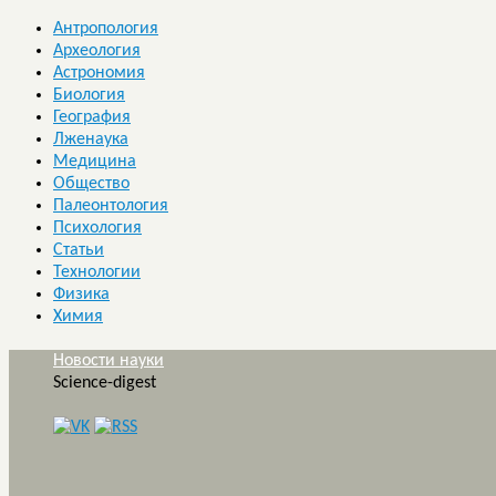
Антропология
Археология
Астрономия
Биология
География
Лженаука
Медицина
Общество
Палеонтология
Психология
Статьи
Технологии
Физика
Химия
Новости науки
Science-digest