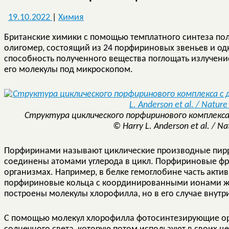
19.10.2022
|
Химия
Британские химики с помощью темплатного синтеза п
олигомер, состоящий из 24 порфириновых звеньев и од
способность полученного вещества поглощать излучени
его молекулы под микроскопом.
Структура циклического порфиринового комплекса
© Harry L. Anderson et al. / N
Порфиринами называют циклические производные пирро
соединены атомами углерода в цикл. Порфириновые фр
организмах. Например, в белке гемоглобине часть акти
порфириновые кольца с координированными ионами же
построены молекулы хлорофилла, но в его случае внутр
С помощью молекул хлорофилла фотосинтезирующие ор