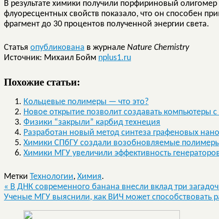
В результате химики получили порфириновый олигомер 
флуоресцентных свойств показало, что он способен пр
фрагмент до 30 процентов полученной энергии света.
Статья
опубликована
в журнале
Nature Chemistry
Источник: Михаил Бойм
nplus1.ru
Похожие статьи:
Кольцевые полимеры — что это?
Новое открытие позволит создавать компьютеры с
Физики “закрыли” карбид технеция
Разработан новый метод синтеза графеновых нан
Химики СПбГУ создали возобновляемые полимеры 
Химики МГУ увеличили эффективность генераторо
Метки
Технологии
,
Химия
.
«
В ДНК современного банана внесли вклад три загадо
Ученые МГУ выяснили, как ВИЧ может способствовать