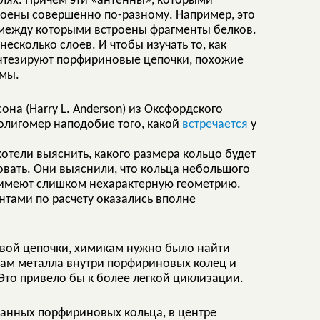
елях. Причем эти «антенны», которыми
роены совершенно по-разному. Например, это
 между которыми встроены фрагменты белков.
есколько слоев. И чтобы изучать то, как
нтезируют порфириновые цепочки, похожие
змы.
на (Harry L. Anderson) из Оксфордского
олигомер наподобие того, какой
встречается
у
отели выяснить, какого размера кольцо будет
овать. Они выяснили, что кольца небольшого
х имеют слишком нехарактерную геометрию.
тами по расчету оказались вполне
вой цепочки, химикам нужно было найти
нам металла внутри порфириновых колец и
 Это привело бы к более легкой циклизации.
занных порфириновых кольца, в центре