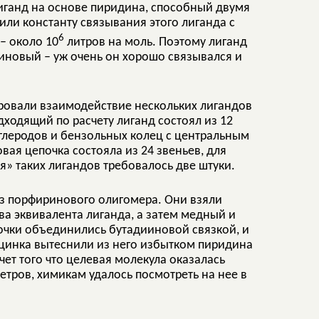
иганд на основе пиридина, способный двумя
ли константу связывания этого лиганда с
6
– около 10
литров на моль. Поэтому лиганд
иновый – уж очень он хорошо связывался и
ировали взаимодействие нескольких лигандов
ходящий по расчету лиганд состоял из 12
леродов и бензольных колец с центральным
вая цепочка состояла из 24 звеньев, для
» таких лигандов требовалось две штуки.
з порфиринового олигомера. Они взяли
ва эквивалента лиганда, а затем медный и
почки объединились бутадииновой связкой, и
 цинка вытеснили из него избытком пиридина
чет того что целевая молекула оказалась
тров, химикам удалось посмотреть на нее в