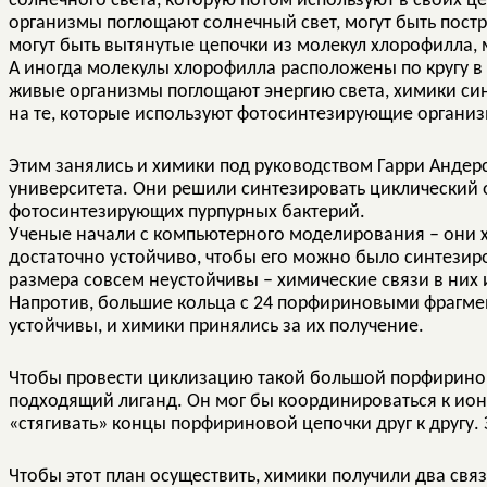
солнечного света, которую потом используют в своих ц
организмы поглощают солнечный свет, могут быть пост
могут быть вытянутые цепочки из молекул хлорофилла,
А иногда молекулы хлорофилла расположены по кругу в н
живые организмы поглощают энергию света, химики си
на те, которые используют фотосинтезирующие органи
Этим занялись и химики под руководством Гарри Андерсо
университета. Они решили синтезировать циклический 
фотосинтезирующих пурпурных бактерий.
Ученые начали с компьютерного моделирования – они х
достаточно устойчиво, чтобы его можно было синтезир
размера совсем неустойчивы – химические связи в ни
Напротив, большие кольца с 24 порфириновыми фрагмен
устойчивы, и химики принялись за их получение.
Чтобы провести циклизацию такой большой порфирино
подходящий лиганд. Он мог бы координироваться к ио
«стягивать» концы порфириновой цепочки друг к другу.
Чтобы этот план осуществить, химики получили два свя