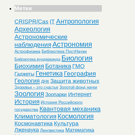
Метки
Антропология
CRISPR/Cas
IT
Археология
Астрономические
Астрономия
наблюдения
Астрофизика
Библиотека ПостНауки
Биология
Библиотека вундеркинда
Биохимия
Ботаника
ГМО
Генетика
География
Гаджеты
Геология
Защита животных
ДНК
Здоровье – это счастье
Золотой фонд науки
Зоология
Интернет
Зоопарки
История
История Российского
Квантовая механика
государства
Космология
Климатология
Космонавтика
Культура
Лженаука
Математика
Лингвистика