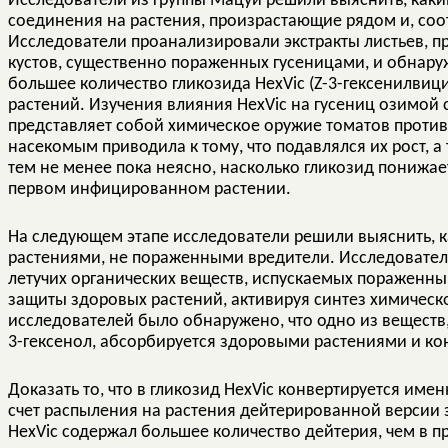
Исследователи из группы Мацуи решили выяснить, каки
соединения на растения, произрастающие рядом и, соо
Исследователи проанализировали экстракты листьев, п
кустов, существенно пораженных гусеницами, и обнаруж
большее количество гликозида HexVic (Z-3-гексенилвици
растений. Изучения влияния HexVic на гусениц озимой 
представляет собой химическое оружие томатов против
насекомым приводила к тому, что подавлялся их рост, 
тем не менее пока неясно, насколько гликозид понижае
первом инфицированном растении.
На следующем этапе исследователи решили выяснить, к
растениями, не пораженными вредители. Исследователи
летучих органических веществ, испускаемых пораженны
защиты здоровых растений, активируя синтез химическ
исследователей было обнаружено, что одно из вещест
3-гексенол, абсорбируется здоровыми растениями и кон
Доказать то, что в гликозид HexVic конвертируется име
счет распыления на растения дейтерированной версии 
HexVic содержал большее количество дейтерия, чем в п