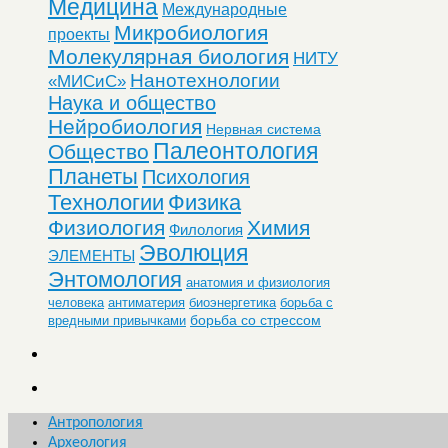
Медицина
Международные
Микробиология
проекты
Молекулярная биология
НИТУ
Нанотехнологии
«МИСиС»
Наука и общество
Нейробиология
Нервная система
Палеонтология
Общество
Планеты
Психология
Технологии
Физика
Физиология
Химия
Филология
Эволюция
ЭЛЕМЕНТЫ
Энтомология
анатомия и физиология
человека
антиматерия
биоэнергетика
борьба с
борьба со стрессом
вредными привычками
Антропология
Археология