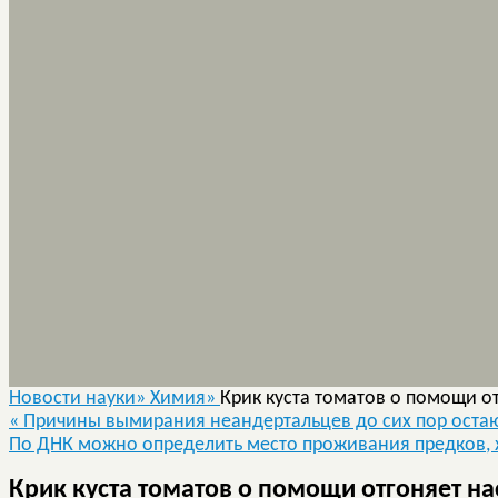
Новости науки»
Химия»
Крик куста томатов о помощи о
«
Причины вымирания неандертальцев до сих пор остаю
По ДНК можно определить место проживания предков, 
Крик куста томатов о помощи отгоняет н