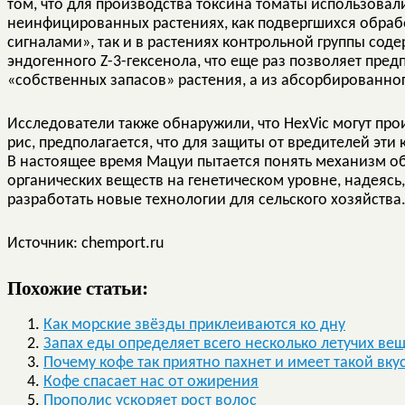
том, что для производства токсина томаты использовали 
неинфицированных растениях, как подвергшихся обра
сигналами», так и в растениях контрольной группы со
эндогенного Z-3-гексенола, что еще раз позволяет предп
«собственных запасов» растения, а из абсорбированног
Исследователи также обнаружили, что HexVic могут прои
рис, предполагается, что для защиты от вредителей эти
В настоящее время Мацуи пытается понять механизм об
органических веществ на генетическом уровне, надеясь,
разработать новые технологии для сельского хозяйства
Источник: chemport.ru
Похожие статьи:
Как морские звёзды приклеиваются ко дну
Запах еды определяет всего несколько летучих ве
Почему кофе так приятно пахнет и имеет такой вку
Кофе спасает нас от ожирения
Прополис ускоряет рост волос