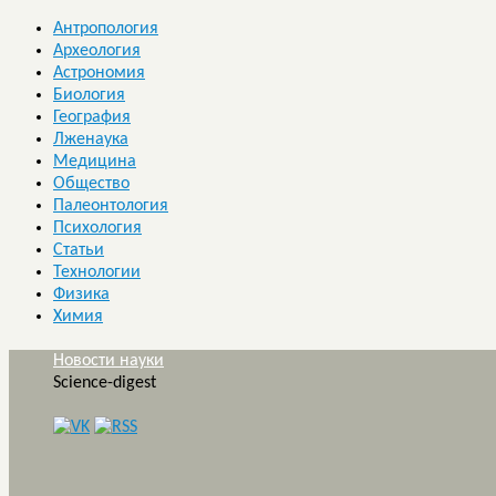
Антропология
Археология
Астрономия
Биология
География
Лженаука
Медицина
Общество
Палеонтология
Психология
Статьи
Технологии
Физика
Химия
Новости науки
Science-digest