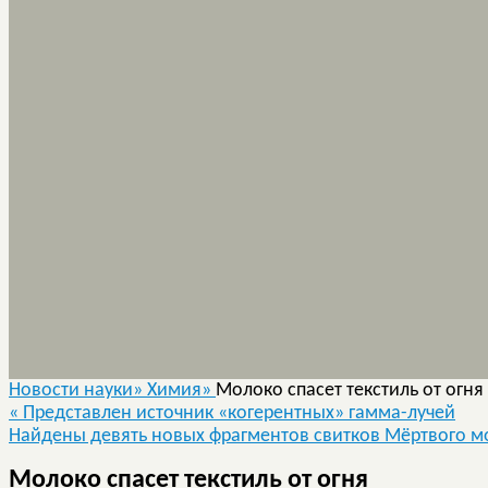
Новости науки»
Химия»
Молоко спасет текстиль от огня
«
Представлен источник «когерентных» гамма-лучей
Найдены девять новых фрагментов свитков Мёртвого 
Молоко спасет текстиль от огня