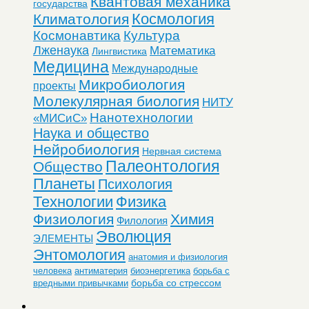
Квантовая механика
государства
Космология
Климатология
Космонавтика
Культура
Лженаука
Математика
Лингвистика
Медицина
Международные
Микробиология
проекты
Молекулярная биология
НИТУ
Нанотехнологии
«МИСиС»
Наука и общество
Нейробиология
Нервная система
Палеонтология
Общество
Планеты
Психология
Технологии
Физика
Физиология
Химия
Филология
Эволюция
ЭЛЕМЕНТЫ
Энтомология
анатомия и физиология
человека
антиматерия
биоэнергетика
борьба с
борьба со стрессом
вредными привычками