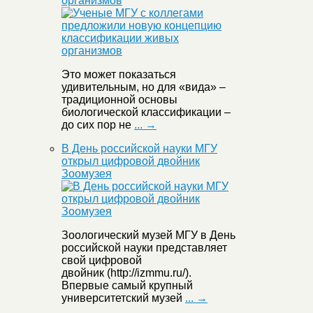
организмов
Это может показаться
удивительным, но для «вида» –
традиционной основы
биологической классификации –
до сих пор не
... →
В День российской науки МГУ
открыл цифровой двойник
Зоомузея
Зоологический музей МГУ в День
российской науки представляет
свой цифровой
двойник (http://izmmu.ru/).
Впервые самый крупный
университетский музей
... →