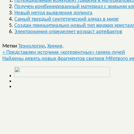
Потенциальный конкурент графена в материалове
Получен комбинированный материал с живыми кл
Новый метод выявления допинга
Самый твердый синтетический алмаз в мире
Создан принципиально новый тип жидких кристал
Электрохимия определяет возраст артефактов
Метки
Технологии
,
Химия
.
«
Представлен источник «когерентных» гамма-лучей
Найдены девять новых фрагментов свитков Мёртвого 