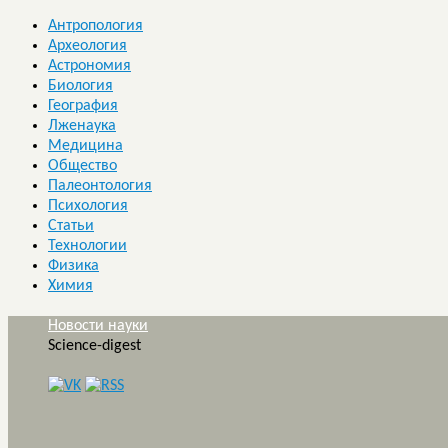
Антропология
Археология
Астрономия
Биология
География
Лженаука
Медицина
Общество
Палеонтология
Психология
Статьи
Технологии
Физика
Химия
Новости науки
Science-digest