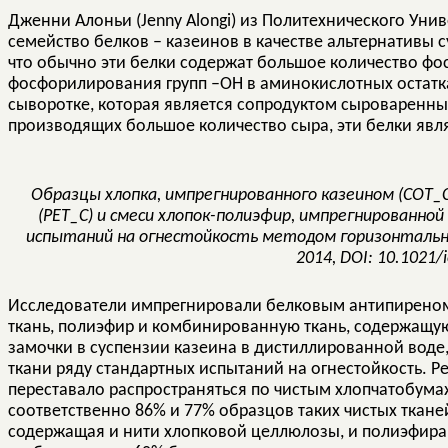
Дженни Алоньи (Jenny Alongi) из Политехнического Уни
семейство белков – казеинов в качестве альтернативы
что обычно эти белки содержат большое количество фос
фосфорилирования групп –ОН в аминокислотных остатк
сыворотке, которая является сопродуктом сыроваренных
производящих большое количество сыра, эти белки яв
Образцы хлопка, импрегнированного казеином (COT_C
(PET_C) и смеси хлопок-полиэфир, импрегнированно
испытаний на огнестойкость методом горизонтального
2014, DOI: 10.1021/
Исследователи импрегнировали белковым антипиреном
ткань, полиэфир и комбинированную ткань, содержащу
замочки в суспензии казеина в дистиллированной воде
ткани ряду стандартных испытаний на огнестойкость. Р
переставало распространяться по чистым хлопчатобума
соответственно 86% и 77% образцов таких чистых ткане
содержащая и нити хлопковой целлюлозы, и полиэфира,