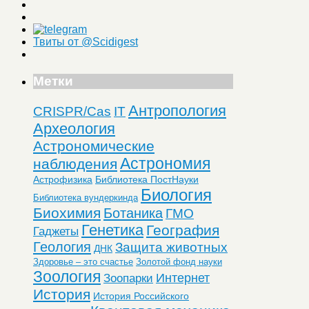
Твиты от @Scidigest
Метки
Антропология
CRISPR/Cas
IT
Археология
Астрономические
Астрономия
наблюдения
Астрофизика
Библиотека ПостНауки
Биология
Библиотека вундеркинда
Биохимия
Ботаника
ГМО
Генетика
География
Гаджеты
Геология
Защита животных
ДНК
Здоровье – это счастье
Золотой фонд науки
Зоология
Интернет
Зоопарки
История
История Российского