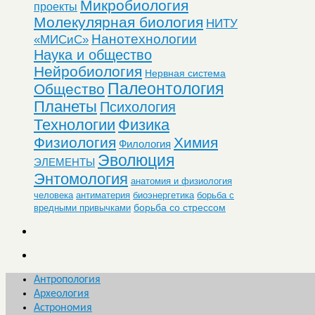
Микробиология
проекты
Молекулярная биология
НИТУ
Нанотехнологии
«МИСиС»
Наука и общество
Нейробиология
Нервная система
Палеонтология
Общество
Планеты
Психология
Технологии
Физика
Физиология
Химия
Филология
Эволюция
ЭЛЕМЕНТЫ
Энтомология
анатомия и физиология
человека
антиматерия
биоэнергетика
борьба с
борьба со стрессом
вредными привычками
Антропология
Археология
Астрономия