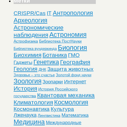
Метки
Антропология
CRISPR/Cas
IT
Археология
Астрономические
Астрономия
наблюдения
Астрофизика
Библиотека ПостНауки
Биология
Библиотека вундеркинда
Биохимия
Ботаника
ГМО
Генетика
География
Гаджеты
Геология
Защита животных
ДНК
Здоровье – это счастье
Золотой фонд науки
Зоология
Интернет
Зоопарки
История
История Российского
Квантовая механика
государства
Космология
Климатология
Космонавтика
Культура
Лженаука
Математика
Лингвистика
Медицина
Международные