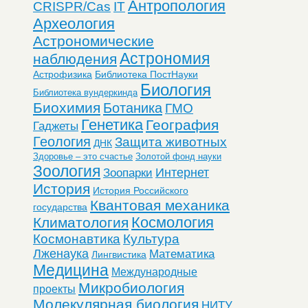
Антропология
CRISPR/Cas
IT
Археология
Астрономические
Астрономия
наблюдения
Астрофизика
Библиотека ПостНауки
Биология
Библиотека вундеркинда
Биохимия
Ботаника
ГМО
Генетика
География
Гаджеты
Геология
Защита животных
ДНК
Здоровье – это счастье
Золотой фонд науки
Зоология
Интернет
Зоопарки
История
История Российского
Квантовая механика
государства
Космология
Климатология
Космонавтика
Культура
Лженаука
Математика
Лингвистика
Медицина
Международные
Микробиология
проекты
Молекулярная биология
НИТУ