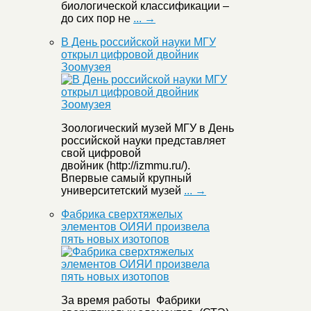
биологической классификации –
до сих пор не
... →
В День российской науки МГУ
открыл цифровой двойник
Зоомузея
Зоологический музей МГУ в День
российской науки представляет
свой цифровой
двойник (http://izmmu.ru/).
Впервые самый крупный
университетский музей
... →
Фабрика сверхтяжелых
элементов ОИЯИ произвела
пять новых изотопов
За время работы Фабрики