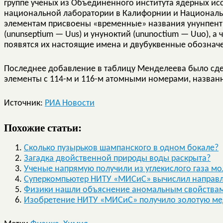
группе ученых из Объединенного института ядерных и
национальной лаборатории в Калифорнии и Националь
элементам присвоены «временные» названия унунпенти
(ununseptium — Uus) и унуноктий (ununoctium — Uuo), а
появятся их настоящие имена и двубуквенные обознач
Последнее добавление в таблицу Менделеева было сдел
элементы с 114-м и 116-м атомными номерами, назва
Источник:
РИА Новости
Похожие статьи:
Сколько пузырьков шампанского в одном бокале?
Загадка двойственной природы воды раскрыта?
Ученые напрямую получили из углекислого газа м
Суперкомпьютер НИТУ «МИСиС» вычислил направл
Физики нашли объяснение аномальным свойствам 
Изобретение НИТУ «МИСиС» получило золотую ме