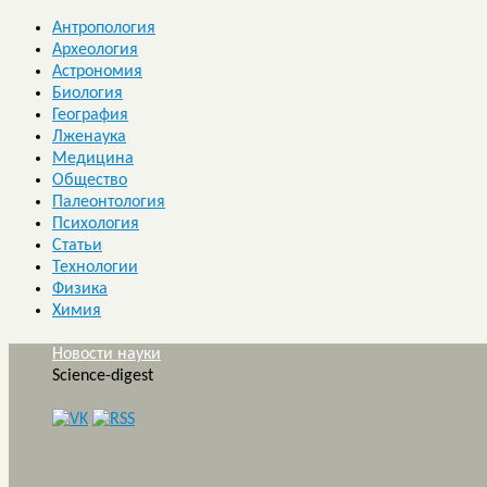
Антропология
Археология
Астрономия
Биология
География
Лженаука
Медицина
Общество
Палеонтология
Психология
Статьи
Технологии
Физика
Химия
Новости науки
Science-digest