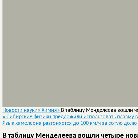
Новости науки»
Химия»
В таблицу Менделеева вошли ч
«
Сибирские физики предложили использовать плазму в
Язык хамелеона разгоняется до 100 км/ч за сотую дол
В таблицу Менделеева вошли четыре нов