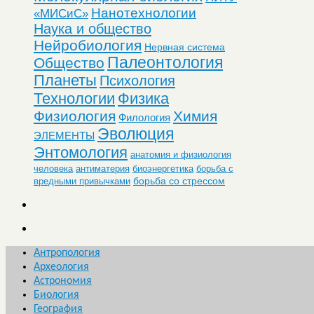
Нанотехнологии
«МИСиС»
Наука и общество
Нейробиология
Нервная система
Палеонтология
Общество
Планеты
Психология
Технологии
Физика
Физиология
Химия
Филология
Эволюция
ЭЛЕМЕНТЫ
Энтомология
анатомия и физиология
человека
антиматерия
биоэнергетика
борьба с
борьба со стрессом
вредными привычками
Антропология
Археология
Астрономия
Биология
География